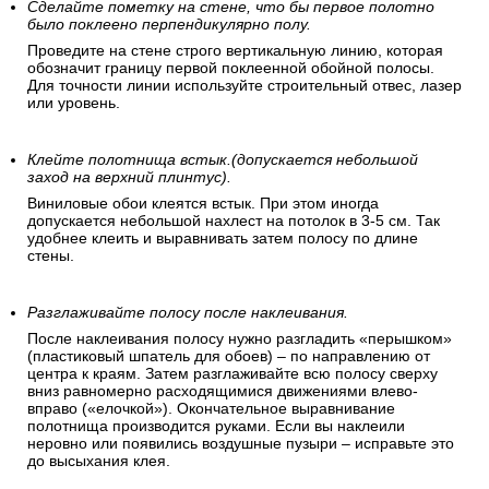
Сделайте пометку на стене, что бы первое полотно
было поклеено перпендикулярно полу.
Проведите на стене строго вертикальную линию, которая
обозначит границу первой поклеенной обойной полосы.
Для точности линии используйте строительный отвес, лазер
или уровень.
Клейте полотнища встык.(допускается небольшой
заход на верхний плинтус).
Виниловые обои клеятся встык. При этом иногда
допускается небольшой нахлест на потолок в 3-5 см. Так
удобнее клеить и выравнивать затем полосу по длине
стены.
Разглаживайте полосу после наклеивания.
После наклеивания полосу нужно разгладить «перышком»
(пластиковый шпатель для обоев) – по направлению от
центра к краям. Затем разглаживайте всю полосу сверху
вниз равномерно расходящимися движениями влево-
вправо («елочкой»). Окончательное выравнивание
полотнища производится руками. Если вы наклеили
неровно или появились воздушные пузыри – исправьте это
до высыхания клея.