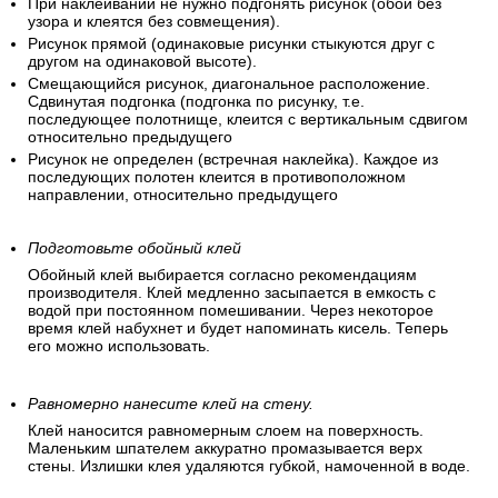
При наклеивании не нужно подгонять рисунок (обои без
узора и клеятся без совмещения).
Рисунок прямой (одинаковые рисунки стыкуются друг с
другом на одинаковой высоте).
Смещающийся рисунок, диагональное расположение.
Сдвинутая подгонка (подгонка по рисунку, т.е.
последующее полотнище, клеится с вертикальным сдвигом
относительно предыдущего
Рисунок не определен (встречная наклейка). Каждое из
последующих полотен клеится в противоположном
направлении, относительно предыдущего
Подготовьте обойный клей
Обойный клей выбирается согласно рекомендациям
производителя. Клей медленно засыпается в емкость с
водой при постоянном помешивании. Через некоторое
время клей набухнет и будет напоминать кисель. Теперь
его можно использовать.
Равномерно нанесите клей на стену.
Клей наносится равномерным слоем на поверхность.
Маленьким шпателем аккуратно промазывается верх
стены. Излишки клея удаляются губкой, намоченной в воде.