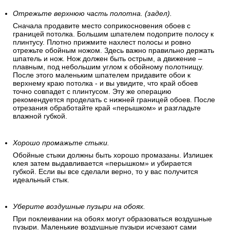
Отрежьте верхнюю часть полотна. (задел).
Сначала продавите место соприкосновения обоев с
границей потолка. Большим шпателем подоприте полосу к
плинтусу. Плотно прижмите нахлест полосы и ровно
отрежьте обойным ножом. Здесь важно правильно держать
шпатель и нож. Нож должен быть острым, а движение –
плавным, под небольшим углом к обойному полотнищу.
После этого маленьким шпателем придавите обои к
верхнему краю потолка - и вы увидите, что край обоев
точно совпадет с плинтусом. Эту же операцию
рекомендуется проделать с нижней границей обоев. После
отрезания обработайте край «перышком» и разгладьте
влажной губкой.
Хорошо промажьте стыки.
Обойные стыки должны быть хорошо промазаны. Излишек
клея затем выдавливается «перышком» и убирается
губкой. Если вы все сделали верно, то у вас получится
идеальный стык.
Уберите воздушные пузыри на обоях.
При поклеивании на обоях могут образоваться воздушные
пузыри. Маленькие воздушные пузыри исчезают сами