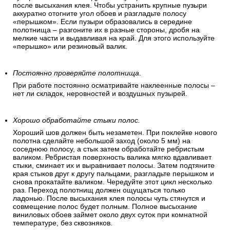
после высыхания клея. Чтобы устранить крупные пузыри
аккуратно отогните угол обоев и разгладьте полосу
«перышком». Если пузыри образовались в середине
полотнища – разгоните их в разные стороны, дробя на
мелкие части и выдавливая на край. Для этого используйте
«перышко» или резиновый валик.
Постоянно проверяйте полотнища
.
При работе постоянно осматривайте наклеенные полосы –
нет ли складок, неровностей и воздушных пузырей.
Хорошо обработайте стыки полос.
Хороший шов должен быть незаметен. При поклейке нового
полотна сделайте небольшой заход (около 5 мм) на
соседнюю полосу, а стык затем обработайте ребристым
валиком. Ребристая поверхность валика мягко вдавливает
стыки, сминает их и выравнивает полосы. Затем подтяните
края стыков друг к другу пальцами, разгладьте перышком и
снова прокатайте валиком. Чередуйте этот цикл несколько
раз. Переход полотнищ должен ощущаться только
ладонью. После высыхания клея полосы чуть стянутся и
совмещение полос будет полным. Полное высыхание
виниловых обоев займет около двух суток при комнатной
температуре, без сквозняков.