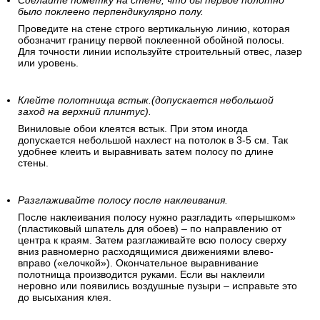
Сделайте пометку на стене, что бы первое полотно
было поклеено перпендикулярно полу.
Проведите на стене строго вертикальную линию, которая
обозначит границу первой поклеенной обойной полосы.
Для точности линии используйте строительный отвес, лазер
или уровень.
Клейте полотнища встык.(допускается небольшой
заход на верхний плинтус).
Виниловые обои клеятся встык. При этом иногда
допускается небольшой нахлест на потолок в 3-5 см. Так
удобнее клеить и выравнивать затем полосу по длине
стены.
Разглаживайте полосу после наклеивания.
После наклеивания полосу нужно разгладить «перышком»
(пластиковый шпатель для обоев) – по направлению от
центра к краям. Затем разглаживайте всю полосу сверху
вниз равномерно расходящимися движениями влево-
вправо («елочкой»). Окончательное выравнивание
полотнища производится руками. Если вы наклеили
неровно или появились воздушные пузыри – исправьте это
до высыхания клея.