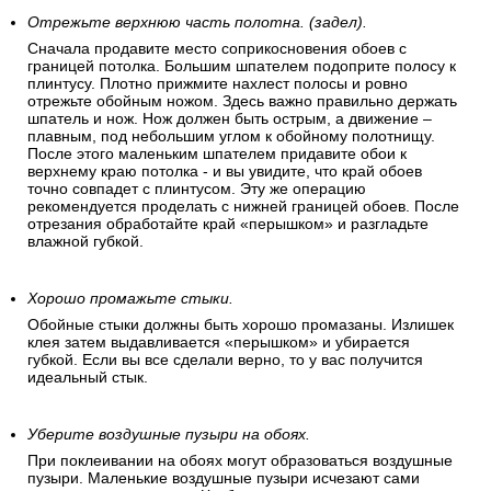
Отрежьте верхнюю часть полотна. (задел).
Сначала продавите место соприкосновения обоев с
границей потолка. Большим шпателем подоприте полосу к
плинтусу. Плотно прижмите нахлест полосы и ровно
отрежьте обойным ножом. Здесь важно правильно держать
шпатель и нож. Нож должен быть острым, а движение –
плавным, под небольшим углом к обойному полотнищу.
После этого маленьким шпателем придавите обои к
верхнему краю потолка - и вы увидите, что край обоев
точно совпадет с плинтусом. Эту же операцию
рекомендуется проделать с нижней границей обоев. После
отрезания обработайте край «перышком» и разгладьте
влажной губкой.
Хорошо промажьте стыки.
Обойные стыки должны быть хорошо промазаны. Излишек
клея затем выдавливается «перышком» и убирается
губкой. Если вы все сделали верно, то у вас получится
идеальный стык.
Уберите воздушные пузыри на обоях.
При поклеивании на обоях могут образоваться воздушные
пузыри. Маленькие воздушные пузыри исчезают сами