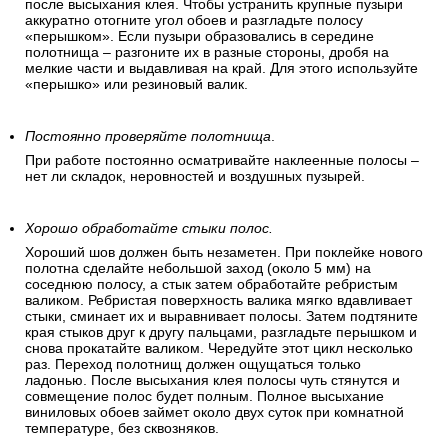
после высыхания клея. Чтобы устранить крупные пузыри
аккуратно отогните угол обоев и разгладьте полосу
«перышком». Если пузыри образовались в середине
полотнища – разгоните их в разные стороны, дробя на
мелкие части и выдавливая на край. Для этого используйте
«перышко» или резиновый валик.
Постоянно проверяйте полотнища
.
При работе постоянно осматривайте наклеенные полосы –
нет ли складок, неровностей и воздушных пузырей.
Хорошо обработайте стыки полос.
Хороший шов должен быть незаметен. При поклейке нового
полотна сделайте небольшой заход (около 5 мм) на
соседнюю полосу, а стык затем обработайте ребристым
валиком. Ребристая поверхность валика мягко вдавливает
стыки, сминает их и выравнивает полосы. Затем подтяните
края стыков друг к другу пальцами, разгладьте перышком и
снова прокатайте валиком. Чередуйте этот цикл несколько
раз. Переход полотнищ должен ощущаться только
ладонью. После высыхания клея полосы чуть стянутся и
совмещение полос будет полным. Полное высыхание
виниловых обоев займет около двух суток при комнатной
температуре, без сквозняков.