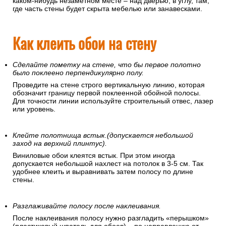
каком-нибудь незаметном месте – над дверью, в углу, там,
где часть стены будет скрыта мебелью или занавесками.
Как клеить обои на стену
Сделайте пометку на стене, что бы первое полотно
было поклеено перпендикулярно полу.
Проведите на стене строго вертикальную линию, которая
обозначит границу первой поклеенной обойной полосы.
Для точности линии используйте строительный отвес, лазер
или уровень.
Клейте полотнища встык.(допускается небольшой
заход на верхний плинтус).
Виниловые обои клеятся встык. При этом иногда
допускается небольшой нахлест на потолок в 3-5 см. Так
удобнее клеить и выравнивать затем полосу по длине
стены.
Разглаживайте полосу после наклеивания.
После наклеивания полосу нужно разгладить «перышком»