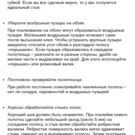
губкой. Если вы все сделали верно, то у вас получится
идеальный стык.
Уберите воздушные пузыри на обоях.
При поклеивании на обоях могут образоваться воздушные
пузыри. Маленькие воздушные пузыри исчезают сами
после высыхания клея. Чтобы устранить крупные пузыри
аккуратно отогните угол обоев и разгладьте полосу
«перышком». Если пузыри образовались в середине
полотнища – разгоните их в разные стороны, дробя на
мелкие части и выдавливая на край. Для этого используйте
«перышко» или резиновый валик.
Постоянно проверяйте полотнища
.
При работе постоянно осматривайте наклеенные полосы –
нет ли складок, неровностей и воздушных пузырей.
Хорошо обработайте стыки полос.
Хороший шов должен быть незаметен. При поклейке нового
полотна сделайте небольшой заход (около 5 мм) на
соседнюю полосу, а стык затем обработайте ребристым
валиком. Ребристая поверхность валика мягко вдавливает
стыки, сминает их и выравнивает полосы. Затем подтяните