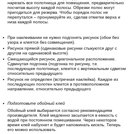
нарезать все полотнища для помещения, предварительно
посчитав высоту каждой полосы. Обрезки полос могут
пригодиться для резерва. Чтобы порядок полос не
перепутался – пронумеруйте их, сделав отметки верха и
низа каждой полосы.
При наклеивании не нужно подгонять рисунок (обои без
узора и клеятся без совмещения).
Рисунок прямой (одинаковые рисунки стыкуются друг с
другом на одинаковой высоте).
Смещающийся рисунок, диагональное расположение.
Сдвинутая подгонка (подгонка по рисунку, т.е.
последующее полотнище, клеится с вертикальным сдвигом
относительно предыдущего
Рисунок не определен (встречная наклейка). Каждое из
последующих полотен клеится в противоположном
направлении, относительно предыдущего
Подготовьте обойный клей
Обойный клей выбирается согласно рекомендациям
производителя. Клей медленно засыпается в емкость с
водой при постоянном помешивании. Через некоторое
время клей набухнет и будет напоминать кисель. Теперь
его можно использовать.