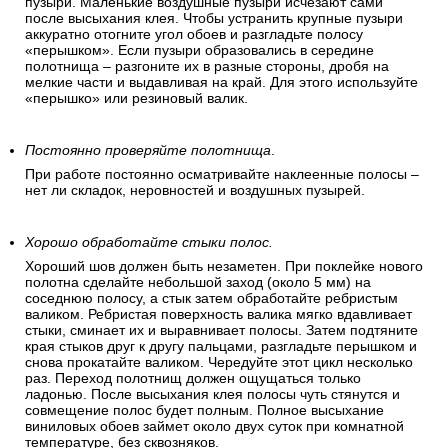
пузыри. Маленькие воздушные пузыри исчезают сами
после высыхания клея. Чтобы устранить крупные пузыри
аккуратно отогните угол обоев и разгладьте полосу
«перышком». Если пузыри образовались в середине
полотнища – разгоните их в разные стороны, дробя на
мелкие части и выдавливая на край. Для этого используйте
«перышко» или резиновый валик.
Постоянно проверяйте полотнища
.
При работе постоянно осматривайте наклеенные полосы –
нет ли складок, неровностей и воздушных пузырей.
Хорошо обработайте стыки полос.
Хороший шов должен быть незаметен. При поклейке нового
полотна сделайте небольшой заход (около 5 мм) на
соседнюю полосу, а стык затем обработайте ребристым
валиком. Ребристая поверхность валика мягко вдавливает
стыки, сминает их и выравнивает полосы. Затем подтяните
края стыков друг к другу пальцами, разгладьте перышком и
снова прокатайте валиком. Чередуйте этот цикл несколько
раз. Переход полотнищ должен ощущаться только
ладонью. После высыхания клея полосы чуть стянутся и
совмещение полос будет полным. Полное высыхание
виниловых обоев займет около двух суток при комнатной
температуре, без сквозняков.