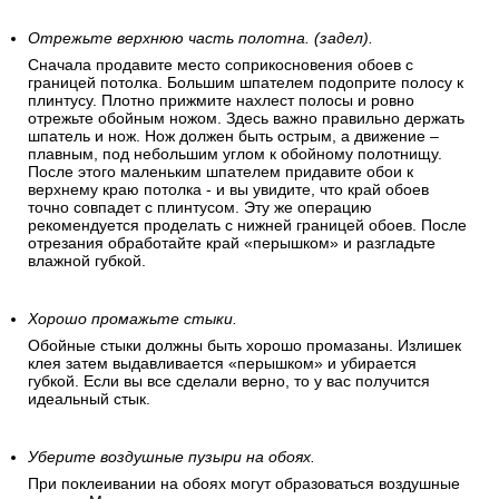
Отрежьте верхнюю часть полотна. (задел).
Сначала продавите место соприкосновения обоев с
границей потолка. Большим шпателем подоприте полосу к
плинтусу. Плотно прижмите нахлест полосы и ровно
отрежьте обойным ножом. Здесь важно правильно держать
шпатель и нож. Нож должен быть острым, а движение –
плавным, под небольшим углом к обойному полотнищу.
После этого маленьким шпателем придавите обои к
верхнему краю потолка - и вы увидите, что край обоев
точно совпадет с плинтусом. Эту же операцию
рекомендуется проделать с нижней границей обоев. После
отрезания обработайте край «перышком» и разгладьте
влажной губкой.
Хорошо промажьте стыки.
Обойные стыки должны быть хорошо промазаны. Излишек
клея затем выдавливается «перышком» и убирается
губкой. Если вы все сделали верно, то у вас получится
идеальный стык.
Уберите воздушные пузыри на обоях.
При поклеивании на обоях могут образоваться воздушные