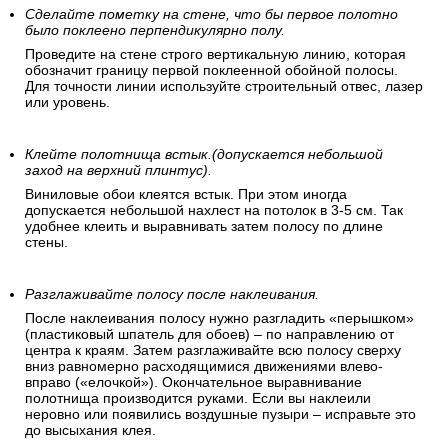
Сделайте пометку на стене, что бы первое полотно
было поклеено перпендикулярно полу.
Проведите на стене строго вертикальную линию, которая
обозначит границу первой поклеенной обойной полосы.
Для точности линии используйте строительный отвес, лазер
или уровень.
Клейте полотнища встык.(допускается небольшой
заход на верхний плинтус).
Виниловые обои клеятся встык. При этом иногда
допускается небольшой нахлест на потолок в 3-5 см. Так
удобнее клеить и выравнивать затем полосу по длине
стены.
Разглаживайте полосу после наклеивания.
После наклеивания полосу нужно разгладить «перышком»
(пластиковый шпатель для обоев) – по направлению от
центра к краям. Затем разглаживайте всю полосу сверху
вниз равномерно расходящимися движениями влево-
вправо («елочкой»). Окончательное выравнивание
полотнища производится руками. Если вы наклеили
неровно или появились воздушные пузыри – исправьте это
до высыхания клея.