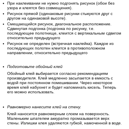
При наклеивании не нужно подгонять рисунок (обои без
узора и клеятся без совмещения).
Рисунок прямой (одинаковые рисунки стыкуются друг с
другом на одинаковой высоте).
Смещающийся рисунок, диагональное расположение.
Сдвинутая подгонка (подгонка по рисунку, т.е.
последующее полотнище, клеится с вертикальным сдвигом
относительно предыдущего
Рисунок не определен (встречная наклейка). Каждое из
последующих полотен клеится в противоположном
направлении, относительно предыдущего
Подготовьте обойный клей
Обойный клей выбирается согласно рекомендациям
производителя. Клей медленно засыпается в емкость с
водой при постоянном помешивании. Через некоторое
время клей набухнет и будет напоминать кисель. Теперь
его можно использовать.
Равномерно нанесите клей на стену.
Клей наносится равномерным слоем на поверхность.
Маленьким шпателем аккуратно промазывается верх
стены. Излишки клея удаляются губкой, намоченной в воде.