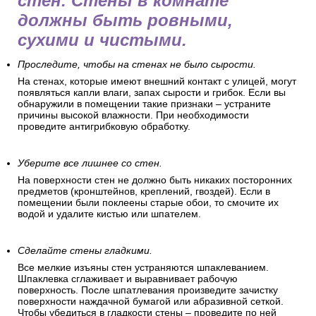
стен. Стены в комнате
должны быть ровными,
сухими и чистыми.
Проследите, чтобы на стенах не было сырости.
На стенах, которые имеют внешний контакт с улицей, могут
появляться капли влаги, запах сырости и грибок. Если вы
обнаружили в помещении такие признаки – устраните
причины высокой влажности. При необходимости
проведите антигрибковую обработку.
Уберите все лишнее со стен.
На поверхности стен не должно быть никаких посторонних
предметов (кронштейнов, креплений, гвоздей). Если в
помещении были поклеены старые обои, то смочите их
водой и удалите кистью или шпателем.
Сделайте стены гладкими.
Все мелкие изъяны стен устраняются шпаклеванием.
Шпаклевка сглаживает и выравнивает рабочую
поверхность. После шпатлевания произведите зачистку
поверхности наждачной бумагой или абразивной сеткой.
Чтобы убедиться в гладкости стены – проведите по ней