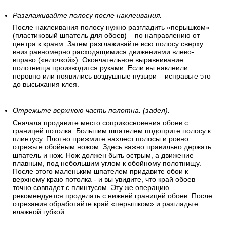
Разглаживайте полосу после наклеивания.
После наклеивания полосу нужно разгладить «перышком»
(пластиковый шпатель для обоев) – по направлению от
центра к краям. Затем разглаживайте всю полосу сверху
вниз равномерно расходящимися движениями влево-
вправо («елочкой»). Окончательное выравнивание
полотнища производится руками. Если вы наклеили
неровно или появились воздушные пузыри – исправьте это
до высыхания клея.
Отрежьте верхнюю часть полотна. (задел).
Сначала продавите место соприкосновения обоев с
границей потолка. Большим шпателем подоприте полосу к
плинтусу. Плотно прижмите нахлест полосы и ровно
отрежьте обойным ножом. Здесь важно правильно держать
шпатель и нож. Нож должен быть острым, а движение –
плавным, под небольшим углом к обойному полотнищу.
После этого маленьким шпателем придавите обои к
верхнему краю потолка - и вы увидите, что край обоев
точно совпадет с плинтусом. Эту же операцию
рекомендуется проделать с нижней границей обоев. После
отрезания обработайте край «перышком» и разгладьте
влажной губкой.