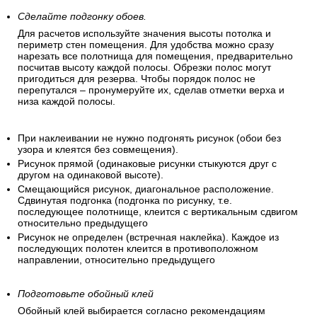
Сделайте подгонку обоев.
Для расчетов используйте значения высоты потолка и
периметр стен помещения. Для удобства можно сразу
нарезать все полотнища для помещения, предварительно
посчитав высоту каждой полосы. Обрезки полос могут
пригодиться для резерва. Чтобы порядок полос не
перепутался – пронумеруйте их, сделав отметки верха и
низа каждой полосы.
При наклеивании не нужно подгонять рисунок (обои без
узора и клеятся без совмещения).
Рисунок прямой (одинаковые рисунки стыкуются друг с
другом на одинаковой высоте).
Смещающийся рисунок, диагональное расположение.
Сдвинутая подгонка (подгонка по рисунку, т.е.
последующее полотнище, клеится с вертикальным сдвигом
относительно предыдущего
Рисунок не определен (встречная наклейка). Каждое из
последующих полотен клеится в противоположном
направлении, относительно предыдущего
Подготовьте обойный клей
Обойный клей выбирается согласно рекомендациям