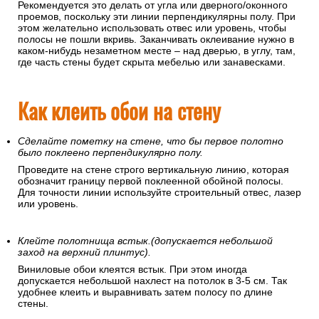
Рекомендуется это делать от угла или дверного/оконного
проемов, поскольку эти линии перпендикулярны полу. При
этом желательно использовать отвес или уровень, чтобы
полосы не пошли вкривь. Заканчивать оклеивание нужно в
каком-нибудь незаметном месте – над дверью, в углу, там,
где часть стены будет скрыта мебелью или занавесками.
Как клеить обои на стену
Сделайте пометку на стене, что бы первое полотно
было поклеено перпендикулярно полу.
Проведите на стене строго вертикальную линию, которая
обозначит границу первой поклеенной обойной полосы.
Для точности линии используйте строительный отвес, лазер
или уровень.
Клейте полотнища встык.(допускается небольшой
заход на верхний плинтус).
Виниловые обои клеятся встык. При этом иногда
допускается небольшой нахлест на потолок в 3-5 см. Так
удобнее клеить и выравнивать затем полосу по длине
стены.