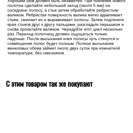
Хороший шов должен быть незаметен. При поклейке нового
полотна сделайте небольшой заход (около 5 мм) на
соседнюю полосу, а стык затем обработайте ребристым
валиком. Ребристая поверхность валика мягко вдавливает
стыки, сминает их и выравнивает полосы. Затем подтяните
края стыков друг к другу пальцами, разгладьте перышком и
снова прокатайте валиком. Чередуйте этот цикл несколько
раз. Переход полотнищ должен ощущаться только
ладонью. После высыхания клея полосы чуть стянутся и
совмещение полос будет полным. Полное высыхание
виниловых обоев займет около двух суток при комнатной
температуре, без сквозняков.
С этим товаром так же покупают