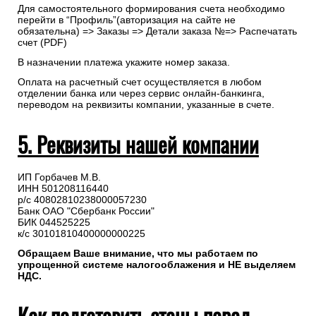
Для самостоятельного формирования счета необходимо
перейти в “Профиль”(авторизация на сайте не
обязательна) => Заказы => Детали заказа №=> Распечатать
счет (PDF)
В назначении платежа укажите номер заказа.
Оплата на расчетный счет осуществляется в любом
отделении банка или через сервис онлайн-банкинга,
переводом на реквизиты компании, указанные в счете.
5. Реквизиты нашей компании
ИП Горбачев М.В.
ИНН 501208116440
р/с 40802810238000057230
Банк ОАО "Сбербанк России"
БИК 044525225
к/с 30101810400000000225
Обращаем Ваше внимание, что мы работаем по
упрощенной системе налогооблажения и НЕ выделяем
НДС.
Как подготовить стены перед