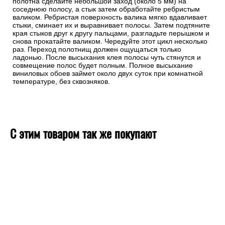
полотна сделайте небольшой заход (около 5 мм) на
соседнюю полосу, а стык затем обработайте ребристым
валиком. Ребристая поверхность валика мягко вдавливает
стыки, сминает их и выравнивает полосы. Затем подтяните
края стыков друг к другу пальцами, разгладьте перышком и
снова прокатайте валиком. Чередуйте этот цикл несколько
раз. Переход полотнищ должен ощущаться только
ладонью. После высыхания клея полосы чуть стянутся и
совмещение полос будет полным. Полное высыхание
виниловых обоев займет около двух суток при комнатной
температуре, без сквозняков.
С этим товаром так же покупают