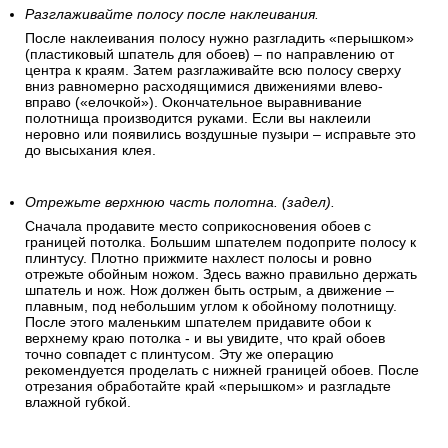
Разглаживайте полосу после наклеивания.
После наклеивания полосу нужно разгладить «перышком»
(пластиковый шпатель для обоев) – по направлению от
центра к краям. Затем разглаживайте всю полосу сверху
вниз равномерно расходящимися движениями влево-
вправо («елочкой»). Окончательное выравнивание
полотнища производится руками. Если вы наклеили
неровно или появились воздушные пузыри – исправьте это
до высыхания клея.
Отрежьте верхнюю часть полотна. (задел).
Сначала продавите место соприкосновения обоев с
границей потолка. Большим шпателем подоприте полосу к
плинтусу. Плотно прижмите нахлест полосы и ровно
отрежьте обойным ножом. Здесь важно правильно держать
шпатель и нож. Нож должен быть острым, а движение –
плавным, под небольшим углом к обойному полотнищу.
После этого маленьким шпателем придавите обои к
верхнему краю потолка - и вы увидите, что край обоев
точно совпадет с плинтусом. Эту же операцию
рекомендуется проделать с нижней границей обоев. После
отрезания обработайте край «перышком» и разгладьте
влажной губкой.