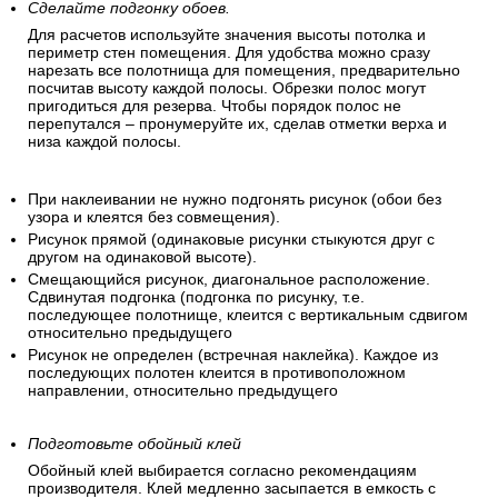
Сделайте подгонку обоев.
Для расчетов используйте значения высоты потолка и
периметр стен помещения. Для удобства можно сразу
нарезать все полотнища для помещения, предварительно
посчитав высоту каждой полосы. Обрезки полос могут
пригодиться для резерва. Чтобы порядок полос не
перепутался – пронумеруйте их, сделав отметки верха и
низа каждой полосы.
При наклеивании не нужно подгонять рисунок (обои без
узора и клеятся без совмещения).
Рисунок прямой (одинаковые рисунки стыкуются друг с
другом на одинаковой высоте).
Смещающийся рисунок, диагональное расположение.
Сдвинутая подгонка (подгонка по рисунку, т.е.
последующее полотнище, клеится с вертикальным сдвигом
относительно предыдущего
Рисунок не определен (встречная наклейка). Каждое из
последующих полотен клеится в противоположном
направлении, относительно предыдущего
Подготовьте обойный клей
Обойный клей выбирается согласно рекомендациям
производителя. Клей медленно засыпается в емкость с