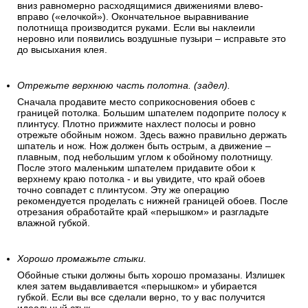
вниз равномерно расходящимися движениями влево-
вправо («елочкой»). Окончательное выравнивание
полотнища производится руками. Если вы наклеили
неровно или появились воздушные пузыри – исправьте это
до высыхания клея.
Отрежьте верхнюю часть полотна. (задел).
Сначала продавите место соприкосновения обоев с
границей потолка. Большим шпателем подоприте полосу к
плинтусу. Плотно прижмите нахлест полосы и ровно
отрежьте обойным ножом. Здесь важно правильно держать
шпатель и нож. Нож должен быть острым, а движение –
плавным, под небольшим углом к обойному полотнищу.
После этого маленьким шпателем придавите обои к
верхнему краю потолка - и вы увидите, что край обоев
точно совпадет с плинтусом. Эту же операцию
рекомендуется проделать с нижней границей обоев. После
отрезания обработайте край «перышком» и разгладьте
влажной губкой.
Хорошо промажьте стыки.
Обойные стыки должны быть хорошо промазаны. Излишек
клея затем выдавливается «перышком» и убирается
губкой. Если вы все сделали верно, то у вас получится