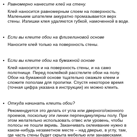
Равномерно нанесите клей на стену.
Клей наносится равномерным слоем на поверхность.
Маленьким шпателем аккуратно промазывается верх
стены. Излишки клея удаляются губкой, намоченной в воде.
Если вы клеите обои на флизелиновой основе
Наносите клей только на поверхность стены.
Е
сли вы клеите обои на бумажной основе
Клей наносится и на поверхность стены, и на само
полотнище. Перед поклейкой расстелите обои на полу.
Обои на бумажной основе тщательно смажьте клеем и
сложите пополам для пропитки. Спустя некоторое время
(точная цифра указана в инструкции) их можно клеить.
Откуда начинать клеить обои?
Рекомендуется это делать от угла или дверного/оконного
проемов, поскольку эти линии перпендикулярны полу. При
этом желательно использовать отвес или уровень, чтобы
полосы не пошли вкривь. Заканчивать оклеивание нужно в
каком-нибудь незаметном месте – над дверью, в углу, там,
где часть стены будет скрыта мебелью или занавесками.