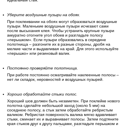
идеальный стык.
Уберите воздушные пузыри на обоях.
При поклеивании на обоях могут образоваться воздушные
пузыри. Маленькие воздушные пузыри исчезают сами
после высыхания клея. Чтобы устранить крупные пузыри
аккуратно отогните угол обоев и разгладьте полосу
«перышком». Если пузыри образовались в середине
полотнища – разгоните их в разные стороны, дробя на
мелкие части и выдавливая на край. Для этого используйте
«перышко» или резиновый валик.
Постоянно проверяйте полотнища
.
При работе постоянно осматривайте наклеенные полосы –
нет ли складок, неровностей и воздушных пузырей.
Хорошо обработайте стыки полос.
Хороший шов должен быть незаметен. При поклейке нового
полотна сделайте небольшой заход (около 5 мм) на
соседнюю полосу, а стык затем обработайте ребристым
валиком. Ребристая поверхность валика мягко вдавливает
стыки, сминает их и выравнивает полосы. Затем подтяните
края стыков друг к другу пальцами, разгладьте перышком и