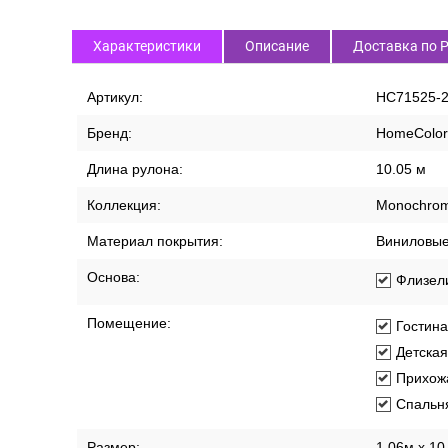
Характеристики
Описание
Доставка по 
Артикул:
HC71525-
Бренд:
HomeColor
Длина рулона:
10.05 м
Коллекция:
Monochro
Материал покрытия:
Виниловы
Основа:
Флизел
Помещение:
Гостин
Детская
Прихож
Спальн
Размер:
1,06м х 10