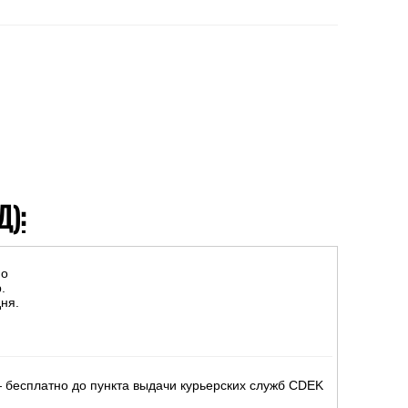
Д):
но
.
ня.
 бесплатно до пункта выдачи курьерских служб CDEK