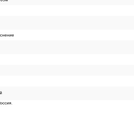
иснение
й
оссия.