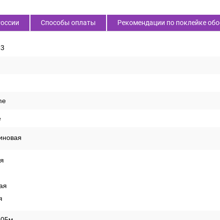
России
Способы оплаты
Рекомендации по поклейке обо
23
me
е
иновая
ая
ая
я
,05м