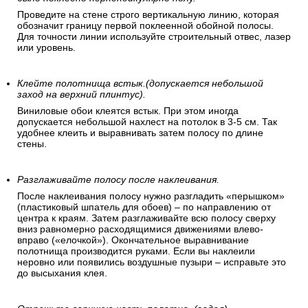
Проведите на стене строго вертикальную линию, которая
обозначит границу первой поклеенной обойной полосы.
Для точности линии используйте строительный отвес, лазер
или уровень.
Клейте полотнища встык.(допускается небольшой
заход на верхний плинтус).
Виниловые обои клеятся встык. При этом иногда
допускается небольшой нахлест на потолок в 3-5 см. Так
удобнее клеить и выравнивать затем полосу по длине
стены.
Разглаживайте полосу после наклеивания.
После наклеивания полосу нужно разгладить «перышком»
(пластиковый шпатель для обоев) – по направлению от
центра к краям. Затем разглаживайте всю полосу сверху
вниз равномерно расходящимися движениями влево-
вправо («елочкой»). Окончательное выравнивание
полотнища производится руками. Если вы наклеили
неровно или появились воздушные пузыри – исправьте это
до высыхания клея.