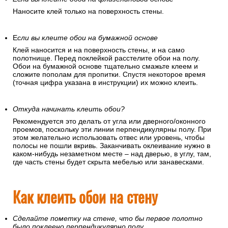
Наносите клей только на поверхность стены.
Е
сли вы клеите обои на бумажной основе
Клей наносится и на поверхность стены, и на само
полотнище. Перед поклейкой расстелите обои на полу.
Обои на бумажной основе тщательно смажьте клеем и
сложите пополам для пропитки. Спустя некоторое время
(точная цифра указана в инструкции) их можно клеить.
Откуда начинать клеить обои?
Рекомендуется это делать от угла или дверного/оконного
проемов, поскольку эти линии перпендикулярны полу. При
этом желательно использовать отвес или уровень, чтобы
полосы не пошли вкривь. Заканчивать оклеивание нужно в
каком-нибудь незаметном месте – над дверью, в углу, там,
где часть стены будет скрыта мебелью или занавесками.
Как клеить обои на стену
Сделайте пометку на стене, что бы первое полотно
было поклеено перпендикулярно полу.