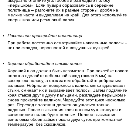
аккуратно отогните угол обоев и разгладьте полосу
«перышком». Если пузыри образовались в середине
полотнища – разгоните их в разные стороны, дробя на
мелкие части и выдавливая на край. Для этого используйте
«перышко» или резиновый валик.
Постоянно проверяйте полотнища
.
При работе постоянно осматривайте наклеенные полосы –
нет ли складок, неровностей и воздушных пузырей.
Хорошо обработайте стыки полос.
Хороший шов должен быть незаметен. При поклейке нового
полотна сделайте небольшой заход (около 5 мм) на
соседнюю полосу, а стык затем обработайте ребристым
валиком. Ребристая поверхность валика мягко вдавливает
стыки, сминает их и выравнивает полосы. Затем подтяните
края стыков друг к другу пальцами, разгладьте перышком и
снова прокатайте валиком. Чередуйте этот цикл несколько
раз. Переход полотнищ должен ощущаться только
ладонью. После высыхания клея полосы чуть стянутся и
совмещение полос будет полным. Полное высыхание
виниловых обоев займет около двух суток при комнатной
температуре, без сквозняков.