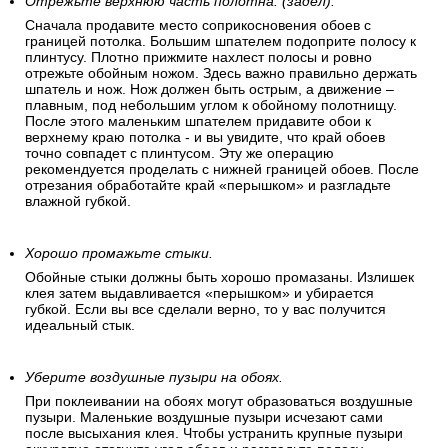
Отрежьте верхнюю часть полотна. (задел).
Сначала продавите место соприкосновения обоев с
границей потолка. Большим шпателем подоприте полосу к
плинтусу. Плотно прижмите нахлест полосы и ровно
отрежьте обойным ножом. Здесь важно правильно держать
шпатель и нож. Нож должен быть острым, а движение –
плавным, под небольшим углом к обойному полотнищу.
После этого маленьким шпателем придавите обои к
верхнему краю потолка - и вы увидите, что край обоев
точно совпадет с плинтусом. Эту же операцию
рекомендуется проделать с нижней границей обоев. После
отрезания обработайте край «перышком» и разгладьте
влажной губкой.
Хорошо промажьте стыки.
Обойные стыки должны быть хорошо промазаны. Излишек
клея затем выдавливается «перышком» и убирается
губкой. Если вы все сделали верно, то у вас получится
идеальный стык.
Уберите воздушные пузыри на обоях.
При поклеивании на обоях могут образоваться воздушные
пузыри. Маленькие воздушные пузыри исчезают сами
после высыхания клея. Чтобы устранить крупные пузыри