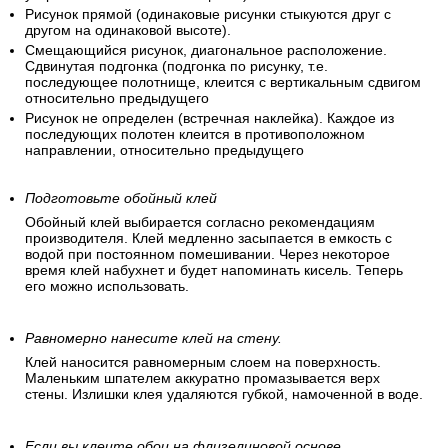
Рисунок прямой (одинаковые рисунки стыкуются друг с
другом на одинаковой высоте).
Смещающийся рисунок, диагональное расположение.
Сдвинутая подгонка (подгонка по рисунку, т.е.
последующее полотнище, клеится с вертикальным сдвигом
относительно предыдущего
Рисунок не определен (встречная наклейка). Каждое из
последующих полотен клеится в противоположном
направлении, относительно предыдущего
Подготовьте обойный клей
Обойный клей выбирается согласно рекомендациям
производителя. Клей медленно засыпается в емкость с
водой при постоянном помешивании. Через некоторое
время клей набухнет и будет напоминать кисель. Теперь
его можно использовать.
Равномерно нанесите клей на стену.
Клей наносится равномерным слоем на поверхность.
Маленьким шпателем аккуратно промазывается верх
стены. Излишки клея удаляются губкой, намоченной в воде.
Если вы клеите обои на флизелиновой основе