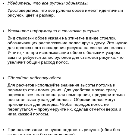
Убедитесь, что все рулоны одинаковы.
Удостоверьтесь, что все рулоны обоев имеют идентичный
рисунок, цвет и размер.
Уточните информацию о стыковке рисунка.
Вид стыковки обоев указан на этикетке в виде стрелок,
обозначающих расположение полос друг к другу. Это нужно
для правильного совпадения рисунка на соседних полосах.
Учтите, что при использовании обоев с большим узором
вам потребуется запас рулонов для стыковки рисунка, что
увеличит общий расход полос.
Сделайте подгонку обоев.
Для расчетов используйте значения высоты потолка и
периметр стен помещения. Для удобства можно сразу
нарезать все полотнища для помещения, предварительно
посчитав высоту каждой полосы. Обрезки полос могут
пригодиться для резерва. Чтобы порядок полос не
перепутался – пронумеруйте их, сделав отметки верха и
низа каждой полосы.
При наклеивании не нужно подгонять рисунок (обои без
узора и клеятся без совмещения).