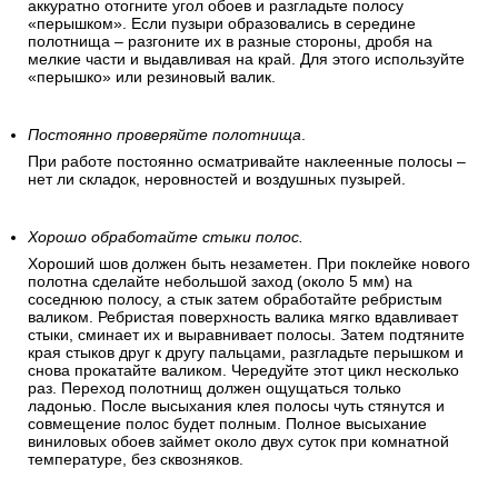
аккуратно отогните угол обоев и разгладьте полосу
«перышком». Если пузыри образовались в середине
полотнища – разгоните их в разные стороны, дробя на
мелкие части и выдавливая на край. Для этого используйте
«перышко» или резиновый валик.
Постоянно проверяйте полотнища
.
При работе постоянно осматривайте наклеенные полосы –
нет ли складок, неровностей и воздушных пузырей.
Хорошо обработайте стыки полос.
Хороший шов должен быть незаметен. При поклейке нового
полотна сделайте небольшой заход (около 5 мм) на
соседнюю полосу, а стык затем обработайте ребристым
валиком. Ребристая поверхность валика мягко вдавливает
стыки, сминает их и выравнивает полосы. Затем подтяните
края стыков друг к другу пальцами, разгладьте перышком и
снова прокатайте валиком. Чередуйте этот цикл несколько
раз. Переход полотнищ должен ощущаться только
ладонью. После высыхания клея полосы чуть стянутся и
совмещение полос будет полным. Полное высыхание
виниловых обоев займет около двух суток при комнатной
температуре, без сквозняков.