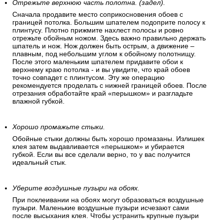
Отрежьте верхнюю часть полотна. (задел).
Сначала продавите место соприкосновения обоев с
границей потолка. Большим шпателем подоприте полосу к
плинтусу. Плотно прижмите нахлест полосы и ровно
отрежьте обойным ножом. Здесь важно правильно держать
шпатель и нож. Нож должен быть острым, а движение –
плавным, под небольшим углом к обойному полотнищу.
После этого маленьким шпателем придавите обои к
верхнему краю потолка - и вы увидите, что край обоев
точно совпадет с плинтусом. Эту же операцию
рекомендуется проделать с нижней границей обоев. После
отрезания обработайте край «перышком» и разгладьте
влажной губкой.
Хорошо промажьте стыки.
Обойные стыки должны быть хорошо промазаны. Излишек
клея затем выдавливается «перышком» и убирается
губкой. Если вы все сделали верно, то у вас получится
идеальный стык.
Уберите воздушные пузыри на обоях.
При поклеивании на обоях могут образоваться воздушные
пузыри. Маленькие воздушные пузыри исчезают сами
после высыхания клея. Чтобы устранить крупные пузыри