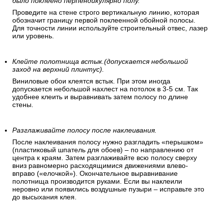
было поклеено перпендикулярно полу.
Проведите на стене строго вертикальную линию, которая
обозначит границу первой поклеенной обойной полосы.
Для точности линии используйте строительный отвес, лазер
или уровень.
Клейте полотнища встык.(допускается небольшой
заход на верхний плинтус).
Виниловые обои клеятся встык. При этом иногда
допускается небольшой нахлест на потолок в 3-5 см. Так
удобнее клеить и выравнивать затем полосу по длине
стены.
Разглаживайте полосу после наклеивания.
После наклеивания полосу нужно разгладить «перышком»
(пластиковый шпатель для обоев) – по направлению от
центра к краям. Затем разглаживайте всю полосу сверху
вниз равномерно расходящимися движениями влево-
вправо («елочкой»). Окончательное выравнивание
полотнища производится руками. Если вы наклеили
неровно или появились воздушные пузыри – исправьте это
до высыхания клея.