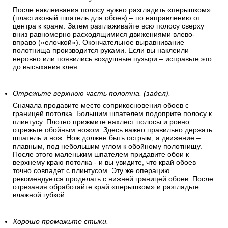
После наклеивания полосу нужно разгладить «перышком»
(пластиковый шпатель для обоев) – по направлению от
центра к краям. Затем разглаживайте всю полосу сверху
вниз равномерно расходящимися движениями влево-
вправо («елочкой»). Окончательное выравнивание
полотнища производится руками. Если вы наклеили
неровно или появились воздушные пузыри – исправьте это
до высыхания клея.
Отрежьте верхнюю часть полотна. (задел).
Сначала продавите место соприкосновения обоев с
границей потолка. Большим шпателем подоприте полосу к
плинтусу. Плотно прижмите нахлест полосы и ровно
отрежьте обойным ножом. Здесь важно правильно держать
шпатель и нож. Нож должен быть острым, а движение –
плавным, под небольшим углом к обойному полотнищу.
После этого маленьким шпателем придавите обои к
верхнему краю потолка - и вы увидите, что край обоев
точно совпадет с плинтусом. Эту же операцию
рекомендуется проделать с нижней границей обоев. После
отрезания обработайте край «перышком» и разгладьте
влажной губкой.
Хорошо промажьте стыки.