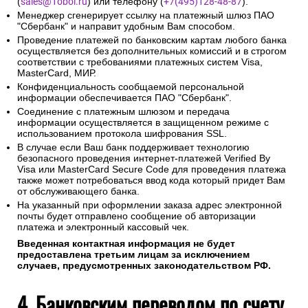
(
sales@1oboi.ru
) или телефону (
+7(495)128-48-87
).
Менеджер сгенерирует ссылку на платежный шлюз ПАО
"Сбербанк" и направит удобным Вам способом.
Проведение платежей по банковским картам любого банка
осуществляется без дополнительных комиссий и в строгом
соответствии с требованиями платежных систем Visa,
MasterCard, МИР.
Конфиденциальность сообщаемой персональной
информации обеспечивается ПАО "Сбербанк".
Соединение с платежным шлюзом и передача
информации осуществляется в защищенном режиме с
использованием протокола шифрования SSL.
В случае если Ваш банк поддерживает технологию
безопасного проведения интернет-платежей Verified By
Visa или MasterCard Secure Code для проведения платежа
также может потребоваться ввод кода который придет Вам
от обслуживающего банка.
На указанный при оформлении заказа адрес электронной
почты будет отправлено сообщение об авторизации
платежа и электронный кассовый чек.
Введенная контактная информация не будет
предоставлена третьим лицам за исключением
случаев, предусмотренных законодательством РФ.
4. Банковским переводом по счету