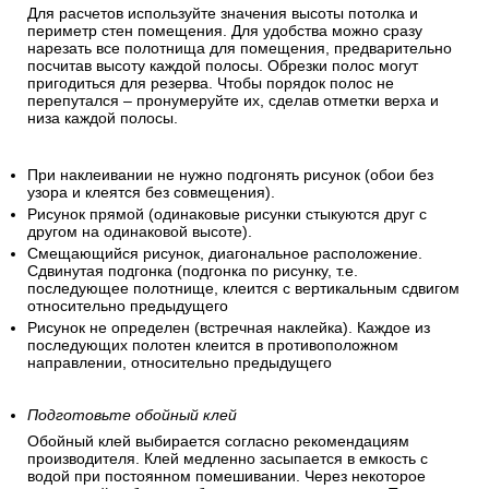
Для расчетов используйте значения высоты потолка и
периметр стен помещения. Для удобства можно сразу
нарезать все полотнища для помещения, предварительно
посчитав высоту каждой полосы. Обрезки полос могут
пригодиться для резерва. Чтобы порядок полос не
перепутался – пронумеруйте их, сделав отметки верха и
низа каждой полосы.
При наклеивании не нужно подгонять рисунок (обои без
узора и клеятся без совмещения).
Рисунок прямой (одинаковые рисунки стыкуются друг с
другом на одинаковой высоте).
Смещающийся рисунок, диагональное расположение.
Сдвинутая подгонка (подгонка по рисунку, т.е.
последующее полотнище, клеится с вертикальным сдвигом
относительно предыдущего
Рисунок не определен (встречная наклейка). Каждое из
последующих полотен клеится в противоположном
направлении, относительно предыдущего
Подготовьте обойный клей
Обойный клей выбирается согласно рекомендациям
производителя. Клей медленно засыпается в емкость с
водой при постоянном помешивании. Через некоторое