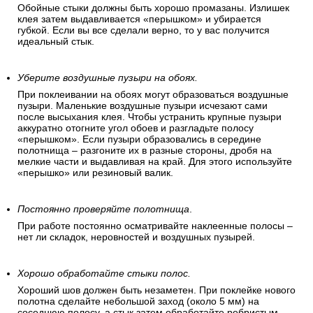
Обойные стыки должны быть хорошо промазаны. Излишек
клея затем выдавливается «перышком» и убирается
губкой. Если вы все сделали верно, то у вас получится
идеальный стык.
Уберите воздушные пузыри на обоях.
При поклеивании на обоях могут образоваться воздушные
пузыри. Маленькие воздушные пузыри исчезают сами
после высыхания клея. Чтобы устранить крупные пузыри
аккуратно отогните угол обоев и разгладьте полосу
«перышком». Если пузыри образовались в середине
полотнища – разгоните их в разные стороны, дробя на
мелкие части и выдавливая на край. Для этого используйте
«перышко» или резиновый валик.
Постоянно проверяйте полотнища
.
При работе постоянно осматривайте наклеенные полосы –
нет ли складок, неровностей и воздушных пузырей.
Хорошо обработайте стыки полос.
Хороший шов должен быть незаметен. При поклейке нового
полотна сделайте небольшой заход (около 5 мм) на
соседнюю полосу, а стык затем обработайте ребристым