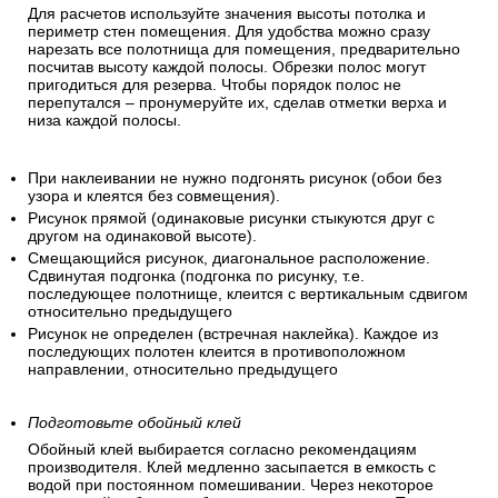
Для расчетов используйте значения высоты потолка и
периметр стен помещения. Для удобства можно сразу
нарезать все полотнища для помещения, предварительно
посчитав высоту каждой полосы. Обрезки полос могут
пригодиться для резерва. Чтобы порядок полос не
перепутался – пронумеруйте их, сделав отметки верха и
низа каждой полосы.
При наклеивании не нужно подгонять рисунок (обои без
узора и клеятся без совмещения).
Рисунок прямой (одинаковые рисунки стыкуются друг с
другом на одинаковой высоте).
Смещающийся рисунок, диагональное расположение.
Сдвинутая подгонка (подгонка по рисунку, т.е.
последующее полотнище, клеится с вертикальным сдвигом
относительно предыдущего
Рисунок не определен (встречная наклейка). Каждое из
последующих полотен клеится в противоположном
направлении, относительно предыдущего
Подготовьте обойный клей
Обойный клей выбирается согласно рекомендациям
производителя. Клей медленно засыпается в емкость с
водой при постоянном помешивании. Через некоторое