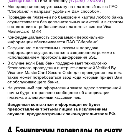
(
sales@1oboi.ru
) или телефону (
+7(495)128-48-87
).
Менеджер сгенерирует ссылку на платежный шлюз ПАО
"Сбербанк" и направит удобным Вам способом.
Проведение платежей по банковским картам любого банка
осуществляется без дополнительных комиссий и в строгом
соответствии с требованиями платежных систем Visa,
MasterCard, МИР.
Конфиденциальность сообщаемой персональной
информации обеспечивается ПАО "Сбербанк".
Соединение с платежным шлюзом и передача
информации осуществляется в защищенном режиме с
использованием протокола шифрования SSL.
В случае если Ваш банк поддерживает технологию
безопасного проведения интернет-платежей Verified By
Visa или MasterCard Secure Code для проведения платежа
также может потребоваться ввод кода который придет Вам
от обслуживающего банка.
На указанный при оформлении заказа адрес электронной
почты будет отправлено сообщение об авторизации
платежа и электронный кассовый чек.
Введенная контактная информация не будет
предоставлена третьим лицам за исключением
случаев, предусмотренных законодательством РФ.
4. Банковским переводом по счету