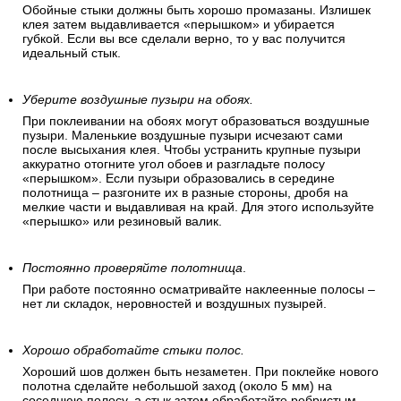
Обойные стыки должны быть хорошо промазаны. Излишек
клея затем выдавливается «перышком» и убирается
губкой. Если вы все сделали верно, то у вас получится
идеальный стык.
Уберите воздушные пузыри на обоях.
При поклеивании на обоях могут образоваться воздушные
пузыри. Маленькие воздушные пузыри исчезают сами
после высыхания клея. Чтобы устранить крупные пузыри
аккуратно отогните угол обоев и разгладьте полосу
«перышком». Если пузыри образовались в середине
полотнища – разгоните их в разные стороны, дробя на
мелкие части и выдавливая на край. Для этого используйте
«перышко» или резиновый валик.
Постоянно проверяйте полотнища
.
При работе постоянно осматривайте наклеенные полосы –
нет ли складок, неровностей и воздушных пузырей.
Хорошо обработайте стыки полос.
Хороший шов должен быть незаметен. При поклейке нового
полотна сделайте небольшой заход (около 5 мм) на
соседнюю полосу, а стык затем обработайте ребристым