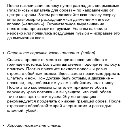
После наклеивания полосу нужно разгладить «перышком»
(пластиковый шпатель для обоев) – по направлению от
центра к краям. Затем разглаживайте всю полосу сверху
вниз равномерно расходящимися движениями влево-
вправо («елочкой»). Окончательное выравнивание
полотнища производится руками. Если вы наклеили
неровно или появились воздушные пузыри – исправьте это
до высыхания клея.
Отрежьте верхнюю часть полотна. (задел).
Сначала продавите место соприкосновения обоев с
границей потолка. Большим шпателем подоприте полосу к
плинтусу. Плотно прижмите нахлест полосы и ровно
отрежьте обойным ножом. Здесь важно правильно держать
шпатель и нож. Нож должен быть острым, а движение –
плавным, под небольшим углом к обойному полотнищу.
После этого маленьким шпателем придавите обои к
верхнему краю потолка - и вы увидите, что край обоев
точно совпадет с плинтусом. Эту же операцию
рекомендуется проделать с нижней границей обоев. После
отрезания обработайте край «перышком» и разгладьте
влажной губкой.
Хорошо промажьте стыки.