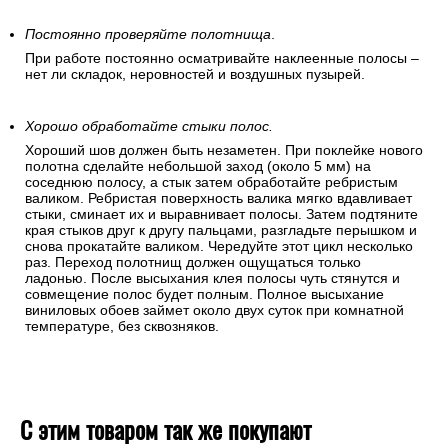
после высыхания клея. Чтобы устранить крупные пузыри
аккуратно отогните угол обоев и разгладьте полосу
«перышком». Если пузыри образовались в середине
полотнища – разгоните их в разные стороны, дробя на
мелкие части и выдавливая на край. Для этого используйте
«перышко» или резиновый валик.
Постоянно проверяйте полотнища
.
При работе постоянно осматривайте наклеенные полосы –
нет ли складок, неровностей и воздушных пузырей.
Хорошо обработайте стыки полос.
Хороший шов должен быть незаметен. При поклейке нового
полотна сделайте небольшой заход (около 5 мм) на
соседнюю полосу, а стык затем обработайте ребристым
валиком. Ребристая поверхность валика мягко вдавливает
стыки, сминает их и выравнивает полосы. Затем подтяните
края стыков друг к другу пальцами, разгладьте перышком и
снова прокатайте валиком. Чередуйте этот цикл несколько
раз. Переход полотнищ должен ощущаться только
ладонью. После высыхания клея полосы чуть стянутся и
совмещение полос будет полным. Полное высыхание
виниловых обоев займет около двух суток при комнатной
температуре, без сквозняков.