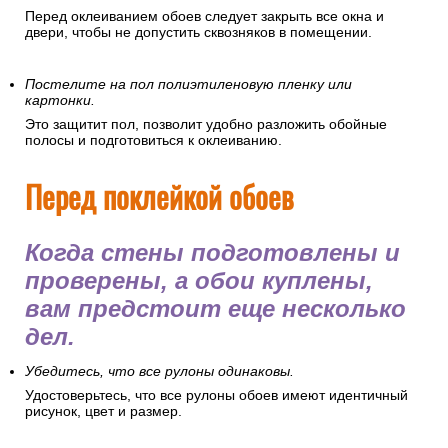
Рекомендуется провести полную уборку помещения и
очистить его от пыли. Частички пыли могут испачкать обои,
навредить здоровью, осесть на клее и грунтовке, что
ухудшит их качества.
Плотно закройте все окна и двери.
Перед оклеиванием обоев следует закрыть все окна и
двери, чтобы не допустить сквозняков в помещении.
Постелите на пол полиэтиленовую пленку или
картонки.
Это защитит пол, позволит удобно разложить обойные
полосы и подготовиться к оклеиванию.
Перед поклейкой обоев
Когда стены подготовлены и
проверены, а обои куплены,
вам предстоит еще несколько
дел.