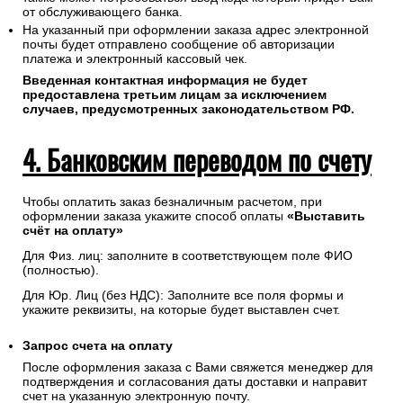
Соединение с платежным шлюзом и передача
информации осуществляется в защищенном режиме с
использованием протокола шифрования SSL.
В случае если Ваш банк поддерживает технологию
безопасного проведения интернет-платежей Verified By
Visa или MasterCard Secure Code для проведения платежа
также может потребоваться ввод кода который придет Вам
от обслуживающего банка.
На указанный при оформлении заказа адрес электронной
почты будет отправлено сообщение об авторизации
платежа и электронный кассовый чек.
Введенная контактная информация не будет
предоставлена третьим лицам за исключением
случаев, предусмотренных законодательством РФ.
4. Банковским переводом по счету
Чтобы оплатить заказ безналичным расчетом, при
оформлении заказа укажите способ оплаты
«Выставить
счёт на оплату»
Для Физ. лиц: заполните в соответствующем поле ФИО
(полностью).
Для Юр. Лиц (без НДС): Заполните все поля формы и