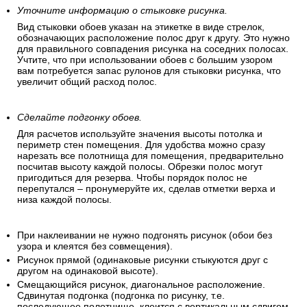
Убедитесь, что все рулоны одинаковы.
Удостоверьтесь, что все рулоны обоев имеют идентичный
рисунок, цвет и размер.
Уточните информацию о стыковке рисунка.
Вид стыковки обоев указан на этикетке в виде стрелок,
обозначающих расположение полос друг к другу. Это нужно
для правильного совпадения рисунка на соседних полосах.
Учтите, что при использовании обоев с большим узором
вам потребуется запас рулонов для стыковки рисунка, что
увеличит общий расход полос.
Сделайте подгонку обоев.
Для расчетов используйте значения высоты потолка и
периметр стен помещения. Для удобства можно сразу
нарезать все полотнища для помещения, предварительно
посчитав высоту каждой полосы. Обрезки полос могут
пригодиться для резерва. Чтобы порядок полос не
перепутался – пронумеруйте их, сделав отметки верха и
низа каждой полосы.