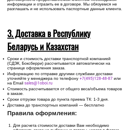
законодательных актов Российской Федерации в части
установления дополнительных мер противодействия
терроризму и обеспечения общественной безопасности
интернет-магазин запрашивает данные по документу,
удостоверяющему личность получателя груза, с тем чтобы
при доставке экспедитор имел возможность проверить
достоверность предоставляемой клиентом необходимой
информации и отразить ее в договоре. Мы обязуемся не
разглашать и не использовать паспортные данные клиента.
3. Доставка в Республику
Беларусь и Казахстан
Сроки и стоимость доставки транспортной компанией
(СДЭК, Боксберри) рассчитывается автоматически на
странице оформления заказа.
Информацию по отправке другими службами доставки
уточняйте у менеджера по телефону
+7(495)128-48-87
или
на Email
sales@1oboi.ru
Стоимость рассчитывается от общего веса/объема товаров
в заказе.