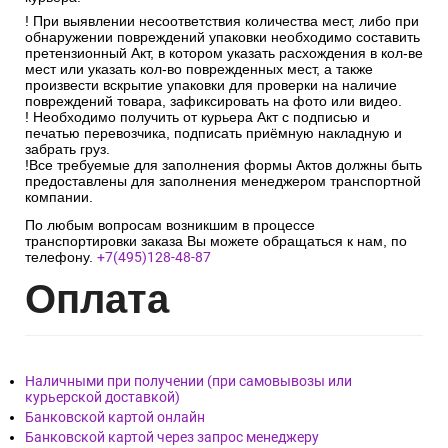
соответствовать количеству мест, указанных в транспортной
накладной.
После проверки упаковки, кол-ва мест, маркировочных
знаков и отсутствия претензий к перевозчику необходимо
расписаться в документах и получить заказ, вскрыть
упаковку и проверить на наличие боя в присутствии
курьера.
! При выявлении несоответствия количества мест, либо при
обнаружении повреждений упаковки необходимо составить
претензионный Акт, в котором указать расхождения в кол-ве
мест или указать кол-во поврежденных мест, а также
произвести вскрытие упаковки для проверки на наличие
повреждений товара, зафиксировать на фото или видео.
! Необходимо получить от курьера Акт с подписью и
печатью перевозчика, подписать приёмную накладную и
забрать груз.
!Все требуемые для заполнения формы Актов должны быть
предоставлены для заполнения менеджером транспортной
компании.
По любым вопросам возникшим в процессе
транспортировки заказа Вы можете обращаться к нам, по
телефону.
+7(495)128-48-87
Опл
ата