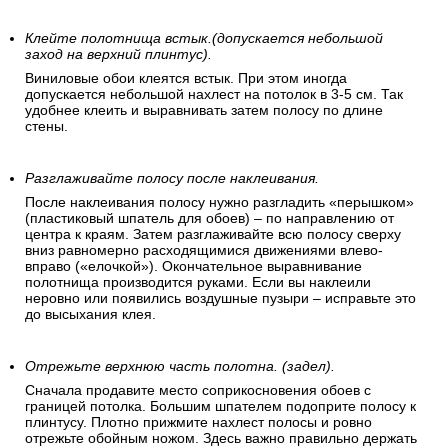
Сделайте пометку на стене, что бы первое полотно
было поклеено перпендикулярно полу.
Проведите на стене строго вертикальную линию, которая
обозначит границу первой поклеенной обойной полосы.
Для точности линии используйте строительный отвес, лазер
или уровень.
Клейте полотнища встык.(допускается небольшой
заход на верхний плинтус).
Виниловые обои клеятся встык. При этом иногда
допускается небольшой нахлест на потолок в 3-5 см. Так
удобнее клеить и выравнивать затем полосу по длине
стены.
Разглаживайте полосу после наклеивания.
После наклеивания полосу нужно разгладить «перышком»
(пластиковый шпатель для обоев) – по направлению от
центра к краям. Затем разглаживайте всю полосу сверху
вниз равномерно расходящимися движениями влево-
вправо («елочкой»). Окончательное выравнивание
полотнища производится руками. Если вы наклеили
неровно или появились воздушные пузыри – исправьте это
до высыхания клея.