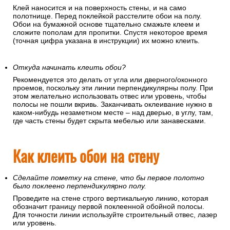
Если вы клеите обои на флизелиновой основе
Наносите клей только на поверхность стены.
Е
сли вы клеите обои на бумажной основе
Клей наносится и на поверхность стены, и на само
полотнище. Перед поклейкой расстелите обои на полу.
Обои на бумажной основе тщательно смажьте клеем и
сложите пополам для пропитки. Спустя некоторое время
(точная цифра указана в инструкции) их можно клеить.
Откуда начинать клеить обои?
Рекомендуется это делать от угла или дверного/оконного
проемов, поскольку эти линии перпендикулярны полу. При
этом желательно использовать отвес или уровень, чтобы
полосы не пошли вкривь. Заканчивать оклеивание нужно в
каком-нибудь незаметном месте – над дверью, в углу, там,
где часть стены будет скрыта мебелью или занавесками.
Как клеить обои на стену