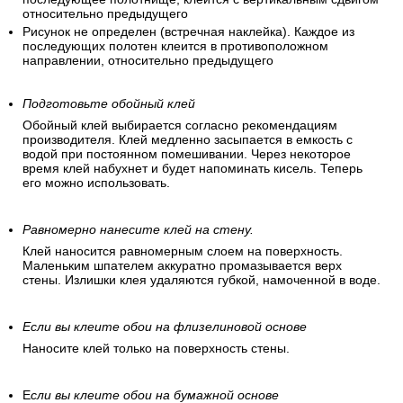
При наклеивании не нужно подгонять рисунок (обои без
узора и клеятся без совмещения).
Рисунок прямой (одинаковые рисунки стыкуются друг с
другом на одинаковой высоте).
Смещающийся рисунок, диагональное расположение.
Сдвинутая подгонка (подгонка по рисунку, т.е.
последующее полотнище, клеится с вертикальным сдвигом
относительно предыдущего
Рисунок не определен (встречная наклейка). Каждое из
последующих полотен клеится в противоположном
направлении, относительно предыдущего
Подготовьте обойный клей
Обойный клей выбирается согласно рекомендациям
производителя. Клей медленно засыпается в емкость с
водой при постоянном помешивании. Через некоторое
время клей набухнет и будет напоминать кисель. Теперь
его можно использовать.
Равномерно нанесите клей на стену.
Клей наносится равномерным слоем на поверхность.
Маленьким шпателем аккуратно промазывается верх
стены. Излишки клея удаляются губкой, намоченной в воде.