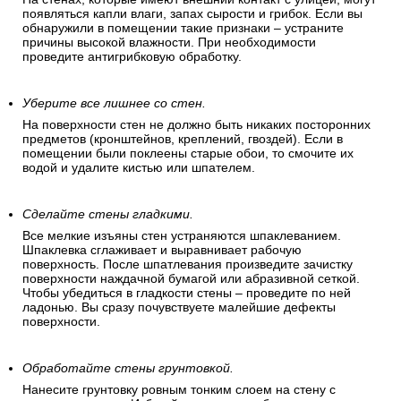
должны быть ровными,
сухими и чистыми.
Проследите, чтобы на стенах не было сырости.
На стенах, которые имеют внешний контакт с улицей, могут
появляться капли влаги, запах сырости и грибок. Если вы
обнаружили в помещении такие признаки – устраните
причины высокой влажности. При необходимости
проведите антигрибковую обработку.
Уберите все лишнее со стен.
На поверхности стен не должно быть никаких посторонних
предметов (кронштейнов, креплений, гвоздей). Если в
помещении были поклеены старые обои, то смочите их
водой и удалите кистью или шпателем.
Сделайте стены гладкими.
Все мелкие изъяны стен устраняются шпаклеванием.
Шпаклевка сглаживает и выравнивает рабочую
поверхность. После шпатлевания произведите зачистку
поверхности наждачной бумагой или абразивной сеткой.
Чтобы убедиться в гладкости стены – проведите по ней