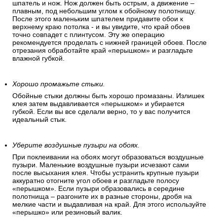
Отрежьте верхнюю часть полотна. (задел).
Сначала продавите место соприкосновения обоев с
границей потолка. Большим шпателем подоприте полосу к
плинтусу. Плотно прижмите нахлест полосы и ровно
отрежьте обойным ножом. Здесь важно правильно держать
шпатель и нож. Нож должен быть острым, а движение –
плавным, под небольшим углом к обойному полотнищу.
После этого маленьким шпателем придавите обои к
верхнему краю потолка - и вы увидите, что край обоев
точно совпадет с плинтусом. Эту же операцию
рекомендуется проделать с нижней границей обоев. После
отрезания обработайте край «перышком» и разгладьте
влажной губкой.
Хорошо промажьте стыки.
Обойные стыки должны быть хорошо промазаны. Излишек
клея затем выдавливается «перышком» и убирается
губкой. Если вы все сделали верно, то у вас получится
идеальный стык.
Уберите воздушные пузыри на обоях.
При поклеивании на обоях могут образоваться воздушные
пузыри. Маленькие воздушные пузыри исчезают сами