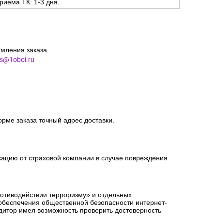
риема ТК: 1-3 дня.
мления заказа.
es@1oboi.ru
орме заказа точный адрес доставки.
сацию от страховой компании в случае повреждения
ротиводействии терроризму» и отдельных
 обеспечения общественной безопасности интернет-
едитор имел возможность проверить достоверность