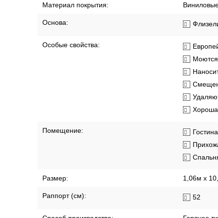
Материал покрытия:
Виниловы
Основа:
Флизел
Особые свойства:
Европей
Моются
Наносит
Смещен
Удаляют
Хорошая
Помещение:
Гостин
Прихож
Спальн
Размер:
1,06м х 10
Раппорт (см):
52