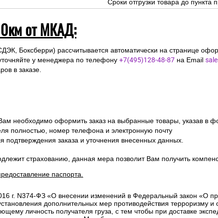
Сроки отгрузки товара до пункта п
10км от МКАД:
СДЭК, Боксберри) рассчитывается автоматически на странице офор
уточняйте у менеджера по телефону
+7(495)128-48-87
на Email
sal
ов в заказе.
 Вам необходимо оформить заказ на выбранные товары, указав в ф
ля полностью, номер телефона и электронную почту
ля подтверждения заказа и уточнения внесенных данных.
одлежит страхованию, данная мера позволит Вам получить компен
предоставление паспорта.
2016 г. N374-ФЗ «О внесении изменений в Федеральный закон «О п
 установления дополнительных мер противодействия терроризму и
ющему личность получателя груза, с тем чтобы при доставке эксп