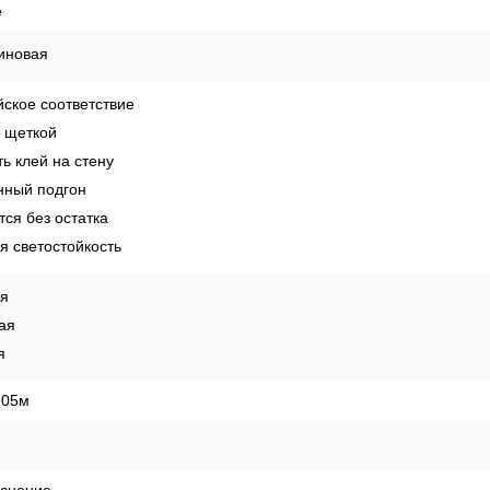
е
иновая
ское соответствие
 щеткой
ь клей на стену
ный подгон
ся без остатка
 светостойкость
ая
ая
я
,05м