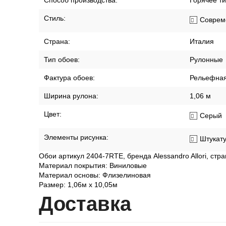
Способ производства:
Горячее т
Стиль:
Соврем
Страна:
Италия
Тип обоев:
Рулонные
Фактура обоев:
Рельефна
Ширина рулона:
1,06 м
Цвет:
Серый
Элементы рисунка:
Штукат
Обои артикул 2404-7RTE, бренда Alessandro Allori, стр
Материал покрытия: Виниловые
Материал основы: Флизелиновая
Размер: 1,06м х 10,05м
Дост
авка