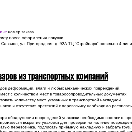
ине
номер заказа
почту после оформления покупки.
 Саввино, ул. Пригородная, д. 92А ТЦ "Стройпарк" павильон 4 лини
варов из транспортных компаний
ледов деформации, влаги и любых механических повреждений.
 мест с количеством мест в товаросопроводительных документах.
вовать количеству мест, указанных в транспортной накладной.
наков и отсутствия претензий к перевозчику необходимо расписатьс
 при обнаружении повреждений упаковки необходимо составить прет
е произвести вскрытие упаковки для проверки на наличие поврежде
чатью перевозчика, подписать приёмную накладную и забрать груз.
быть предоставлены для заполнения менеджером транспортной ко