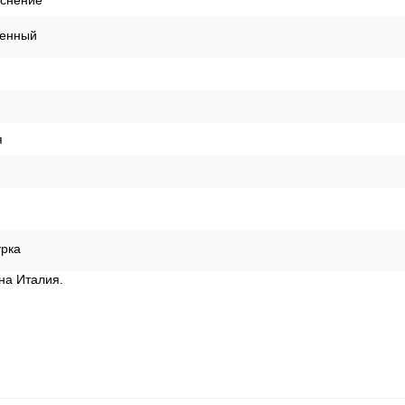
иснение
енный
я
урка
ана Италия.