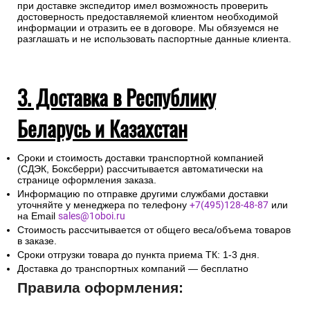
г. N374-ФЗ «О внесении изменений в Федеральный закон
«О противодействии терроризму» и отдельных
законодательных актов Российской Федерации в части
установления дополнительных мер противодействия
терроризму и обеспечения общественной безопасности
интернет-магазин запрашивает данные по документу,
удостоверяющему личность получателя груза, с тем чтобы
при доставке экспедитор имел возможность проверить
достоверность предоставляемой клиентом необходимой
информации и отразить ее в договоре. Мы обязуемся не
разглашать и не использовать паспортные данные клиента.
3. Доставка в Республику
Беларусь и Казахстан
Сроки и стоимость доставки транспортной компанией
(СДЭК, Боксберри) рассчитывается автоматически на
странице оформления заказа.
Информацию по отправке другими службами доставки
уточняйте у менеджера по телефону
+7(495)128-48-87
или
на Email
sales@1oboi.ru
Стоимость рассчитывается от общего веса/объема товаров