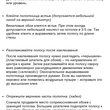
Сделайте пометку на стене, что бы первое полотно
было поклеено перпендикулярно полу.
Проведите на стене строго вертикальную линию, которая
обозначит границу первой поклеенной обойной полосы.
Для точности линии используйте строительный отвес, лазер
или уровень.
Клейте полотнища встык.(допускается небольшой
заход на верхний плинтус).
Виниловые обои клеятся встык. При этом иногда
допускается небольшой нахлест на потолок в 3-5 см. Так
удобнее клеить и выравнивать затем полосу по длине
стены.
Разглаживайте полосу после наклеивания.
После наклеивания полосу нужно разгладить «перышком»
(пластиковый шпатель для обоев) – по направлению от
центра к краям. Затем разглаживайте всю полосу сверху
вниз равномерно расходящимися движениями влево-
вправо («елочкой»). Окончательное выравнивание
полотнища производится руками. Если вы наклеили
неровно или появились воздушные пузыри – исправьте это