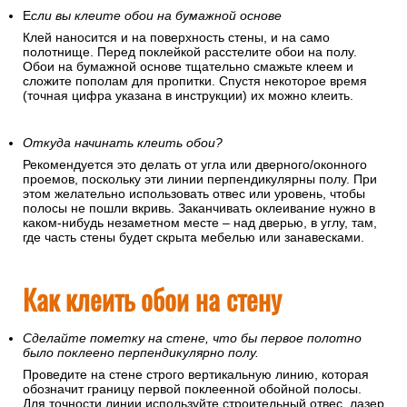
Если вы клеите обои на флизелиновой основе
Наносите клей только на поверхность стены.
Е
сли вы клеите обои на бумажной основе
Клей наносится и на поверхность стены, и на само
полотнище. Перед поклейкой расстелите обои на полу.
Обои на бумажной основе тщательно смажьте клеем и
сложите пополам для пропитки. Спустя некоторое время
(точная цифра указана в инструкции) их можно клеить.
Откуда начинать клеить обои?
Рекомендуется это делать от угла или дверного/оконного
проемов, поскольку эти линии перпендикулярны полу. При
этом желательно использовать отвес или уровень, чтобы
полосы не пошли вкривь. Заканчивать оклеивание нужно в
каком-нибудь незаметном месте – над дверью, в углу, там,
где часть стены будет скрыта мебелью или занавесками.
Как клеить обои на стену