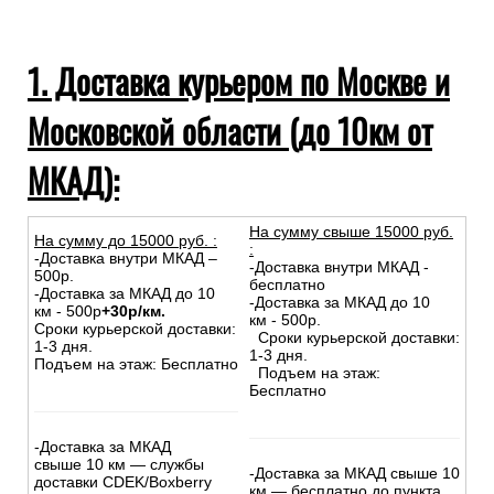
компании)
Доставка в Республику Беларусь и Казахстан
Самовывоз из магазина
Инструкции при получении товаров из транспортных
компаний
1. Доставка курьером по Москве и
Московской области (до 10км от
МКАД):
На сумму свыше 15000 руб.
На сумму до
15
000
руб.
:
:
-Доставка внутри МКАД –
-Доставка внутри МКАД -
500р.
бесплатно
-Доставка за МКАД до 10
-Доставка за МКАД до 10
км - 500р
+30р/км.
км - 500р.
Сроки курьерской доставки:
Сроки курьерской доставки:
1-3 дня.
1-3 дня.
Подъем на этаж: Бесплатно
Подъем на этаж: