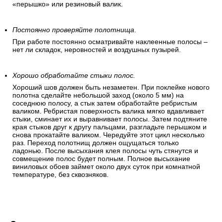
При поклеивании на обоях могут образоваться воздушные
пузыри. Маленькие воздушные пузыри исчезают сами
после высыхания клея. Чтобы устранить крупные пузыри
аккуратно отогните угол обоев и разгладьте полосу
«перышком». Если пузыри образовались в середине
полотнища – разгоните их в разные стороны, дробя на
мелкие части и выдавливая на край. Для этого используйте
«перышко» или резиновый валик.
Постоянно проверяйте полотнища
.
При работе постоянно осматривайте наклеенные полосы –
нет ли складок, неровностей и воздушных пузырей.
Хорошо обработайте стыки полос.
Хороший шов должен быть незаметен. При поклейке нового
полотна сделайте небольшой заход (около 5 мм) на
соседнюю полосу, а стык затем обработайте ребристым
валиком. Ребристая поверхность валика мягко вдавливает
стыки, сминает их и выравнивает полосы. Затем подтяните
края стыков друг к другу пальцами, разгладьте перышком и
снова прокатайте валиком. Чередуйте этот цикл несколько
раз. Переход полотнищ должен ощущаться только
ладонью. После высыхания клея полосы чуть стянутся и
совмещение полос будет полным. Полное высыхание
виниловых обоев займет около двух суток при комнатной