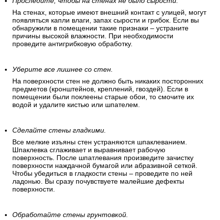
стен. Стены в комнате
должны быть ровными,
сухими и чистыми.
Проследите, чтобы на стенах не было сырости.
На стенах, которые имеют внешний контакт с улицей, могут
появляться капли влаги, запах сырости и грибок. Если вы
обнаружили в помещении такие признаки – устраните
причины высокой влажности. При необходимости
проведите антигрибковую обработку.
Уберите все лишнее со стен.
На поверхности стен не должно быть никаких посторонних
предметов (кронштейнов, креплений, гвоздей). Если в
помещении были поклеены старые обои, то смочите их
водой и удалите кистью или шпателем.
Сделайте стены гладкими.
Все мелкие изъяны стен устраняются шпаклеванием.
Шпаклевка сглаживает и выравнивает рабочую
поверхность. После шпатлевания произведите зачистку
поверхности наждачной бумагой или абразивной сеткой.