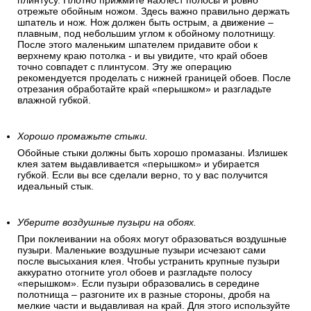
до высыхания клея.
Отрежьте верхнюю часть полотна. (задел).
Сначала продавите место соприкосновения обоев с
границей потолка. Большим шпателем подоприте полосу к
плинтусу. Плотно прижмите нахлест полосы и ровно
отрежьте обойным ножом. Здесь важно правильно держать
шпатель и нож. Нож должен быть острым, а движение –
плавным, под небольшим углом к обойному полотнищу.
После этого маленьким шпателем придавите обои к
верхнему краю потолка - и вы увидите, что край обоев
точно совпадет с плинтусом. Эту же операцию
рекомендуется проделать с нижней границей обоев. После
отрезания обработайте край «перышком» и разгладьте
влажной губкой.
Хорошо промажьте стыки.
Обойные стыки должны быть хорошо промазаны. Излишек
клея затем выдавливается «перышком» и убирается
губкой. Если вы все сделали верно, то у вас получится
идеальный стык.
Уберите воздушные пузыри на обоях.