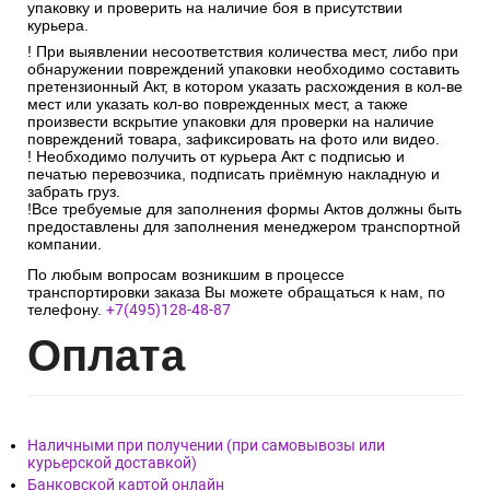
Количество мест в получаемом заказе должно
соответствовать количеству мест, указанных в транспортной
накладной.
После проверки упаковки, кол-ва мест, маркировочных
знаков и отсутствия претензий к перевозчику необходимо
расписаться в документах и получить заказ, вскрыть
упаковку и проверить на наличие боя в присутствии
курьера.
! При выявлении несоответствия количества мест, либо при
обнаружении повреждений упаковки необходимо составить
претензионный Акт, в котором указать расхождения в кол-ве
мест или указать кол-во поврежденных мест, а также
произвести вскрытие упаковки для проверки на наличие
повреждений товара, зафиксировать на фото или видео.
! Необходимо получить от курьера Акт с подписью и
печатью перевозчика, подписать приёмную накладную и
забрать груз.
!Все требуемые для заполнения формы Актов должны быть
предоставлены для заполнения менеджером транспортной
компании.
По любым вопросам возникшим в процессе
транспортировки заказа Вы можете обращаться к нам, по
телефону.
+7(495)128-48-87
Опл
ата