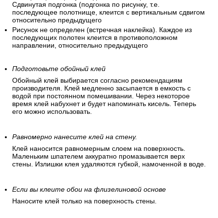
При наклеивании не нужно подгонять рисунок (обои без
узора и клеятся без совмещения).
Рисунок прямой (одинаковые рисунки стыкуются друг с
другом на одинаковой высоте).
Смещающийся рисунок, диагональное расположение.
Сдвинутая подгонка (подгонка по рисунку, т.е.
последующее полотнище, клеится с вертикальным сдвигом
относительно предыдущего
Рисунок не определен (встречная наклейка). Каждое из
последующих полотен клеится в противоположном
направлении, относительно предыдущего
Подготовьте обойный клей
Обойный клей выбирается согласно рекомендациям
производителя. Клей медленно засыпается в емкость с
водой при постоянном помешивании. Через некоторое
время клей набухнет и будет напоминать кисель. Теперь
его можно использовать.
Равномерно нанесите клей на стену.
Клей наносится равномерным слоем на поверхность.
Маленьким шпателем аккуратно промазывается верх
стены. Излишки клея удаляются губкой, намоченной в воде.