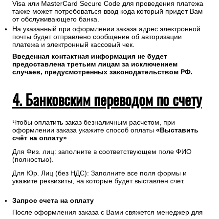
информации обеспечивается ПАО "Сбербанк".
Соединение с платежным шлюзом и передача
информации осуществляется в защищенном режиме с
использованием протокола шифрования SSL.
В случае если Ваш банк поддерживает технологию
безопасного проведения интернет-платежей Verified By
Visa или MasterCard Secure Code для проведения платежа
также может потребоваться ввод кода который придет Вам
от обслуживающего банка.
На указанный при оформлении заказа адрес электронной
почты будет отправлено сообщение об авторизации
платежа и электронный кассовый чек.
Введенная контактная информация не будет
предоставлена третьим лицам за исключением
случаев, предусмотренных законодательством РФ.
4. Банковским переводом по счету
Чтобы оплатить заказ безналичным расчетом, при
оформлении заказа укажите способ оплаты
«Выставить
счёт на оплату»
Для Физ. лиц: заполните в соответствующем поле ФИО
(полностью).