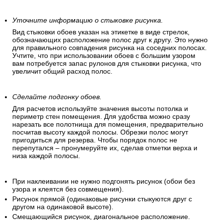
дел.
Убедитесь, что все рулоны одинаковы.
Удостоверьтесь, что все рулоны обоев имеют идентичный
рисунок, цвет и размер.
Уточните информацию о стыковке рисунка.
Вид стыковки обоев указан на этикетке в виде стрелок,
обозначающих расположение полос друг к другу. Это нужно
для правильного совпадения рисунка на соседних полосах.
Учтите, что при использовании обоев с большим узором
вам потребуется запас рулонов для стыковки рисунка, что
увеличит общий расход полос.
Сделайте подгонку обоев.
Для расчетов используйте значения высоты потолка и
периметр стен помещения. Для удобства можно сразу
нарезать все полотнища для помещения, предварительно
посчитав высоту каждой полосы. Обрезки полос могут
пригодиться для резерва. Чтобы порядок полос не
перепутался – пронумеруйте их, сделав отметки верха и
низа каждой полосы.