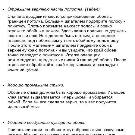
Отрежьте верхнюю часть полотна. (задел).
Сначала продавите место соприкосновения обоев с
границей потолка. Большим шпателем подоприте полосу к
плинтусу. Плотно прижмите нахлест полосы и ровно
отрежьте обойным ножом. Здесь важно правильно держать
шпатель и нож. Нож должен быть острым, а движение –
плавным, под небольшим углом к обойному полотнищу.
После этого маленьким шпателем придавите обои к
верхнему краю потолка - и вы увидите, что край обоев
точно совпадет с плинтусом. Эту же операцию
рекомендуется проделать с нижней границей обоев. После
отрезания обработайте край «перышком» и разгладьте
влажной губкой.
Хорошо промажьте стыки.
Обойные стыки должны быть хорошо промазаны. Излишек
клея затем выдавливается «перышком» и убирается
губкой. Если вы все сделали верно, то у вас получится
идеальный стык.
Уберите воздушные пузыри на обоях.
При поклеивании на обоях могут образоваться воздушные
пузыри. Маленькие воздушные пузыри исчезают сами