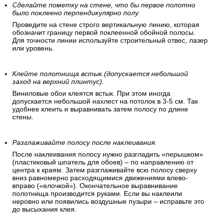
Сделайте пометку на стене, что бы первое полотно
было поклеено перпендикулярно полу.
Проведите на стене строго вертикальную линию, которая
обозначит границу первой поклеенной обойной полосы.
Для точности линии используйте строительный отвес, лазер
или уровень.
Клейте полотнища встык.(допускается небольшой
заход на верхний плинтус).
Виниловые обои клеятся встык. При этом иногда
допускается небольшой нахлест на потолок в 3-5 см. Так
удобнее клеить и выравнивать затем полосу по длине
стены.
Разглаживайте полосу после наклеивания.
После наклеивания полосу нужно разгладить «перышком»
(пластиковый шпатель для обоев) – по направлению от
центра к краям. Затем разглаживайте всю полосу сверху
вниз равномерно расходящимися движениями влево-
вправо («елочкой»). Окончательное выравнивание
полотнища производится руками. Если вы наклеили
неровно или появились воздушные пузыри – исправьте это
до высыхания клея.