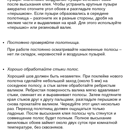
после высыхания клея. Чтобы устранить крупные пузыри
аккуратно отогните угол обоев и разгладьте полосу
«перышком». Если пузыри образовались в середине
полотнища – разгоните их в разные стороны, дробя на
мелкие части и выдавливая на край. Для этого используйте
«перышко» или резиновый валик.
Постоянно проверяйте полотнища
.
При работе постоянно осматривайте наклеенные полосы –
нет ли складок, неровностей и воздушных пузырей.
Хорошо обработайте стыки полос.
Хороший шов должен быть незаметен. При поклейке нового
полотна сделайте небольшой заход (около 5 мм) на
соседнюю полосу, а стык затем обработайте ребристым
валиком. Ребристая поверхность валика мягко вдавливает
стыки, сминает их и выравнивает полосы. Затем подтяните
края стыков друг к другу пальцами, разгладьте перышком и
снова прокатайте валиком. Чередуйте этот цикл несколько
раз. Переход полотнищ должен ощущаться только
ладонью. После высыхания клея полосы чуть стянутся и
совмещение полос будет полным. Полное высыхание
виниловых обоев займет около двух суток при комнатной
температуре, без сквозняков.