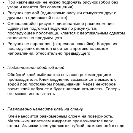
При наклеивании не нужно подгонять рисунок (обои без
узора и клеятся без совмещения).
Рисунок прямой (одинаковые рисунки стыкуются друг с
другом на одинаковой высоте).
Смещающийся рисунок, диагональное расположение.
Сдвинутая подгонка (подгонка по рисунку, т.е.
последующее полотнище, клеится с вертикальным сдвигом
относительно предыдущего
Рисунок не определен (встречная наклейка). Каждое из
последующих полотен клеится в противоположном
направлении, относительно предыдущего
Подготовьте обойный клей
Обойный клей выбирается согласно рекомендациям
производителя. Клей медленно засыпается в емкость с
водой при постоянном помешивании. Через некоторое
время клей набухнет и будет напоминать кисель. Теперь
его можно использовать.
Равномерно нанесите клей на стену.
Клей наносится равномерным слоем на поверхность.
Маленьким шпателем аккуратно промазывается верх
стены. Излишки клея удаляются губкой, намоченной в воде.