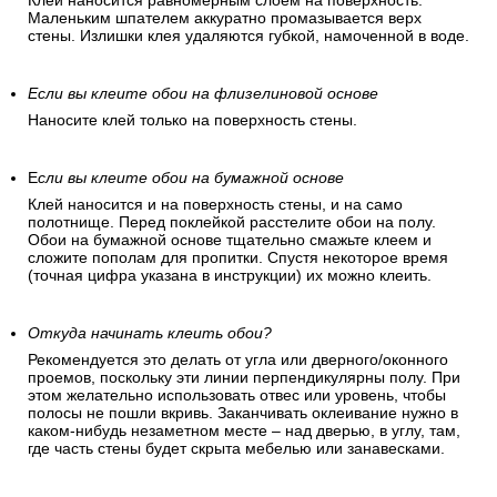
Клей наносится равномерным слоем на поверхность.
Маленьким шпателем аккуратно промазывается верх
стены. Излишки клея удаляются губкой, намоченной в воде.
Если вы клеите обои на флизелиновой основе
Наносите клей только на поверхность стены.
Е
сли вы клеите обои на бумажной основе
Клей наносится и на поверхность стены, и на само
полотнище. Перед поклейкой расстелите обои на полу.
Обои на бумажной основе тщательно смажьте клеем и
сложите пополам для пропитки. Спустя некоторое время
(точная цифра указана в инструкции) их можно клеить.
Откуда начинать клеить обои?
Рекомендуется это делать от угла или дверного/оконного
проемов, поскольку эти линии перпендикулярны полу. При
этом желательно использовать отвес или уровень, чтобы
полосы не пошли вкривь. Заканчивать оклеивание нужно в
каком-нибудь незаметном месте – над дверью, в углу, там,
где часть стены будет скрыта мебелью или занавесками.