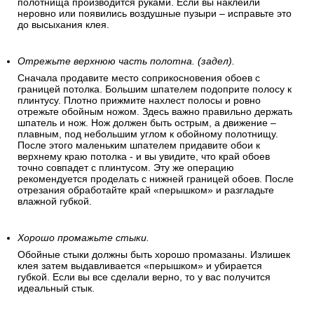
полотнища производится руками. Если вы наклеили
неровно или появились воздушные пузыри – исправьте это
до высыхания клея.
Отрежьте верхнюю часть полотна. (задел).
Сначала продавите место соприкосновения обоев с
границей потолка. Большим шпателем подоприте полосу к
плинтусу. Плотно прижмите нахлест полосы и ровно
отрежьте обойным ножом. Здесь важно правильно держать
шпатель и нож. Нож должен быть острым, а движение –
плавным, под небольшим углом к обойному полотнищу.
После этого маленьким шпателем придавите обои к
верхнему краю потолка - и вы увидите, что край обоев
точно совпадет с плинтусом. Эту же операцию
рекомендуется проделать с нижней границей обоев. После
отрезания обработайте край «перышком» и разгладьте
влажной губкой.
Хорошо промажьте стыки.
Обойные стыки должны быть хорошо промазаны. Излишек
клея затем выдавливается «перышком» и убирается
губкой. Если вы все сделали верно, то у вас получится
идеальный стык.