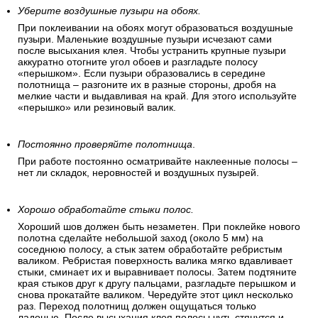
Уберите воздушные пузыри на обоях.
При поклеивании на обоях могут образоваться воздушные
пузыри. Маленькие воздушные пузыри исчезают сами
после высыхания клея. Чтобы устранить крупные пузыри
аккуратно отогните угол обоев и разгладьте полосу
«перышком». Если пузыри образовались в середине
полотнища – разгоните их в разные стороны, дробя на
мелкие части и выдавливая на край. Для этого используйте
«перышко» или резиновый валик.
Постоянно проверяйте полотнища
.
При работе постоянно осматривайте наклеенные полосы –
нет ли складок, неровностей и воздушных пузырей.
Хорошо обработайте стыки полос.
Хороший шов должен быть незаметен. При поклейке нового
полотна сделайте небольшой заход (около 5 мм) на
соседнюю полосу, а стык затем обработайте ребристым
валиком. Ребристая поверхность валика мягко вдавливает
стыки, сминает их и выравнивает полосы. Затем подтяните
края стыков друг к другу пальцами, разгладьте перышком и
снова прокатайте валиком. Чередуйте этот цикл несколько
раз. Переход полотнищ должен ощущаться только
ладонью. После высыхания клея полосы чуть стянутся и