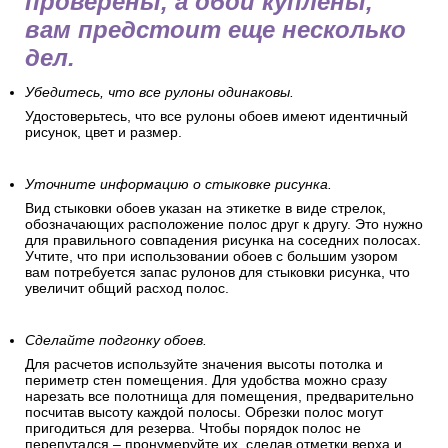
проверены, а обои куплены,
вам предстоит еще несколько
дел.
Убедитесь, что все рулоны одинаковы.
Удостоверьтесь, что все рулоны обоев имеют идентичный
рисунок, цвет и размер.
Уточните информацию о стыковке рисунка.
Вид стыковки обоев указан на этикетке в виде стрелок,
обозначающих расположение полос друг к другу. Это нужно
для правильного совпадения рисунка на соседних полосах.
Учтите, что при использовании обоев с большим узором
вам потребуется запас рулонов для стыковки рисунка, что
увеличит общий расход полос.
Сделайте подгонку обоев.
Для расчетов используйте значения высоты потолка и
периметр стен помещения. Для удобства можно сразу
нарезать все полотнища для помещения, предварительно
посчитав высоту каждой полосы. Обрезки полос могут
пригодиться для резерва. Чтобы порядок полос не
перепутался – пронумеруйте их, сделав отметки верха и