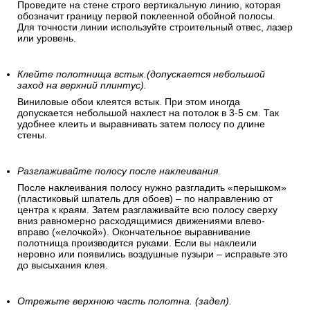
Проведите на стене строго вертикальную линию, которая
обозначит границу первой поклеенной обойной полосы.
Для точности линии используйте строительный отвес, лазер
или уровень.
Клейте полотнища встык.(допускается небольшой
заход на верхний плинтус).
Виниловые обои клеятся встык. При этом иногда
допускается небольшой нахлест на потолок в 3-5 см. Так
удобнее клеить и выравнивать затем полосу по длине
стены.
Разглаживайте полосу после наклеивания.
После наклеивания полосу нужно разгладить «перышком»
(пластиковый шпатель для обоев) – по направлению от
центра к краям. Затем разглаживайте всю полосу сверху
вниз равномерно расходящимися движениями влево-
вправо («елочкой»). Окончательное выравнивание
полотнища производится руками. Если вы наклеили
неровно или появились воздушные пузыри – исправьте это
до высыхания клея.
Отрежьте верхнюю часть полотна. (задел).