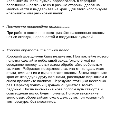
«перышком». Если пузыри образовались в середине
полотнища – разгоните их в разные стороны, дробя на
мелкие части и выдавливая на край. Для этого используйте
«перышко» или резиновый валик.
Постоянно проверяйте полотнища
.
При работе постоянно осматривайте наклеенные полосы –
нет ли складок, неровностей и воздушных пузырей.
Хорошо обработайте стыки полос.
Хороший шов должен быть незаметен. При поклейке нового
полотна сделайте небольшой заход (около 5 мм) на
соседнюю полосу, а стык затем обработайте ребристым
валиком. Ребристая поверхность валика мягко вдавливает
стыки, сминает их и выравнивает полосы. Затем подтяните
края стыков друг к другу пальцами, разгладьте перышком и
снова прокатайте валиком. Чередуйте этот цикл несколько
раз. Переход полотнищ должен ощущаться только
ладонью. После высыхания клея полосы чуть стянутся и
совмещение полос будет полным. Полное высыхание
виниловых обоев займет около двух суток при комнатной
температуре, без сквозняков.