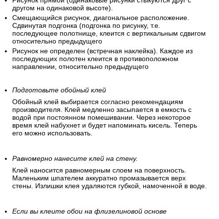
Рисунок прямой (одинаковые рисунки стыкуются друг с
другом на одинаковой высоте).
Смещающийся рисунок, диагональное расположение.
Сдвинутая подгонка (подгонка по рисунку, т.е.
последующее полотнище, клеится с вертикальным сдвигом
относительно предыдущего
Рисунок не определен (встречная наклейка). Каждое из
последующих полотен клеится в противоположном
направлении, относительно предыдущего
Подготовьте обойный клей
Обойный клей выбирается согласно рекомендациям
производителя. Клей медленно засыпается в емкость с
водой при постоянном помешивании. Через некоторое
время клей набухнет и будет напоминать кисель. Теперь
его можно использовать.
Равномерно нанесите клей на стену.
Клей наносится равномерным слоем на поверхность.
Маленьким шпателем аккуратно промазывается верх
стены. Излишки клея удаляются губкой, намоченной в воде.
Если вы клеите обои на флизелиновой основе