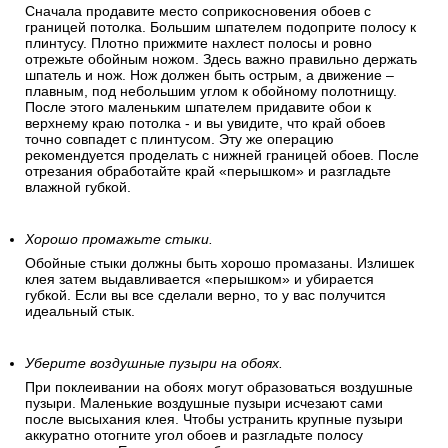
Сначала продавите место соприкосновения обоев с
границей потолка. Большим шпателем подоприте полосу к
плинтусу. Плотно прижмите нахлест полосы и ровно
отрежьте обойным ножом. Здесь важно правильно держать
шпатель и нож. Нож должен быть острым, а движение –
плавным, под небольшим углом к обойному полотнищу.
После этого маленьким шпателем придавите обои к
верхнему краю потолка - и вы увидите, что край обоев
точно совпадет с плинтусом. Эту же операцию
рекомендуется проделать с нижней границей обоев. После
отрезания обработайте край «перышком» и разгладьте
влажной губкой.
Хорошо промажьте стыки.
Обойные стыки должны быть хорошо промазаны. Излишек
клея затем выдавливается «перышком» и убирается
губкой. Если вы все сделали верно, то у вас получится
идеальный стык.
Уберите воздушные пузыри на обоях.
При поклеивании на обоях могут образоваться воздушные
пузыри. Маленькие воздушные пузыри исчезают сами
после высыхания клея. Чтобы устранить крупные пузыри
аккуратно отогните угол обоев и разгладьте полосу