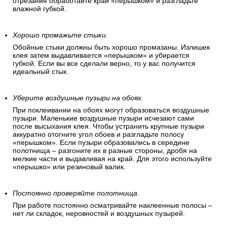
отрезания обработайте край «перышком» и разгладьте
влажной губкой.
Хорошо промажьте стыки.
Обойные стыки должны быть хорошо промазаны. Излишек
клея затем выдавливается «перышком» и убирается
губкой. Если вы все сделали верно, то у вас получится
идеальный стык.
Уберите воздушные пузыри на обоях.
При поклеивании на обоях могут образоваться воздушные
пузыри. Маленькие воздушные пузыри исчезают сами
после высыхания клея. Чтобы устранить крупные пузыри
аккуратно отогните угол обоев и разгладьте полосу
«перышком». Если пузыри образовались в середине
полотнища – разгоните их в разные стороны, дробя на
мелкие части и выдавливая на край. Для этого используйте
«перышко» или резиновый валик.
Постоянно проверяйте полотнища
.
При работе постоянно осматривайте наклеенные полосы –
нет ли складок, неровностей и воздушных пузырей.