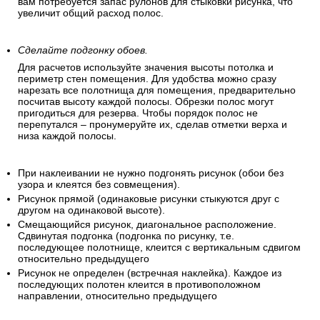
вам потребуется запас рулонов для стыковки рисунка, что
увеличит общий расход полос.
Сделайте подгонку обоев.
Для расчетов используйте значения высоты потолка и
периметр стен помещения. Для удобства можно сразу
нарезать все полотнища для помещения, предварительно
посчитав высоту каждой полосы. Обрезки полос могут
пригодиться для резерва. Чтобы порядок полос не
перепутался – пронумеруйте их, сделав отметки верха и
низа каждой полосы.
При наклеивании не нужно подгонять рисунок (обои без
узора и клеятся без совмещения).
Рисунок прямой (одинаковые рисунки стыкуются друг с
другом на одинаковой высоте).
Смещающийся рисунок, диагональное расположение.
Сдвинутая подгонка (подгонка по рисунку, т.е.
последующее полотнище, клеится с вертикальным сдвигом
относительно предыдущего
Рисунок не определен (встречная наклейка). Каждое из
последующих полотен клеится в противоположном
направлении, относительно предыдущего