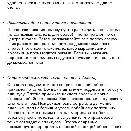
удобнее клеить и выравнивать затем полосу по длине
стены.
Разглаживайте полосу после наклеивания.
После наклеивания полосу нужно разгладить «перышком»
(пластиковый шпатель для обоев) – по направлению от
центра к краям. Затем разглаживайте всю полосу сверху
вниз равномерно расходящимися движениями влево-
вправо («елочкой»). Окончательное выравнивание
полотнища производится руками. Если вы наклеили
неровно или появились воздушные пузыри – исправьте это
до высыхания клея.
Отрежьте верхнюю часть полотна. (задел).
Сначала продавите место соприкосновения обоев с
границей потолка. Большим шпателем подоприте полосу к
плинтусу. Плотно прижмите нахлест полосы и ровно
отрежьте обойным ножом. Здесь важно правильно держать
шпатель и нож. Нож должен быть острым, а движение –
плавным, под небольшим углом к обойному полотнищу.
После этого маленьким шпателем придавите обои к
верхнему краю потолка - и вы увидите, что край обоев
точно совпадет с плинтусом. Эту же операцию
рекомендуется проделать с нижней границей обоев. После