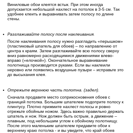
Виниловые обои клеятся встык. При этом иногда
допускается небольшой нахлест на потолок в 3-5 см. Так
удобнее клеить и выравнивать затем полосу по длине
стены.
Разглаживайте полосу после наклеивания.
После наклеивания полосу нужно разгладить «перышком»
(пластиковый шпатель для обоев) – по направлению от
центра к краям. Затем разглаживайте всю полосу сверху
вниз равномерно расходящимися движениями влево-
вправо («елочкой»). Окончательное выравнивание
полотнища производится руками. Если вы наклеили
неровно или появились воздушные пузыри – исправьте это
до высыхания клея.
Отрежьте верхнюю часть полотна. (задел).
Сначала продавите место соприкосновения обоев с
границей потолка. Большим шпателем подоприте полосу к
плинтусу. Плотно прижмите нахлест полосы и ровно
отрежьте обойным ножом. Здесь важно правильно держать
шпатель и нож. Нож должен быть острым, а движение –
плавным, под небольшим углом к обойному полотнищу.
После этого маленьким шпателем придавите обои к
верхнему краю потолка - и вы увидите, что край обоев