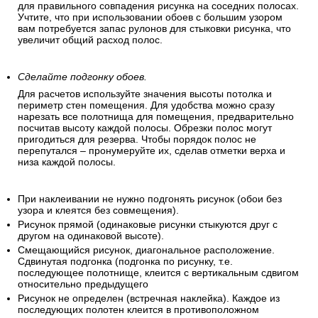
для правильного совпадения рисунка на соседних полосах.
Учтите, что при использовании обоев с большим узором
вам потребуется запас рулонов для стыковки рисунка, что
увеличит общий расход полос.
Сделайте подгонку обоев.
Для расчетов используйте значения высоты потолка и
периметр стен помещения. Для удобства можно сразу
нарезать все полотнища для помещения, предварительно
посчитав высоту каждой полосы. Обрезки полос могут
пригодиться для резерва. Чтобы порядок полос не
перепутался – пронумеруйте их, сделав отметки верха и
низа каждой полосы.
При наклеивании не нужно подгонять рисунок (обои без
узора и клеятся без совмещения).
Рисунок прямой (одинаковые рисунки стыкуются друг с
другом на одинаковой высоте).
Смещающийся рисунок, диагональное расположение.
Сдвинутая подгонка (подгонка по рисунку, т.е.
последующее полотнище, клеится с вертикальным сдвигом
относительно предыдущего
Рисунок не определен (встречная наклейка). Каждое из
последующих полотен клеится в противоположном