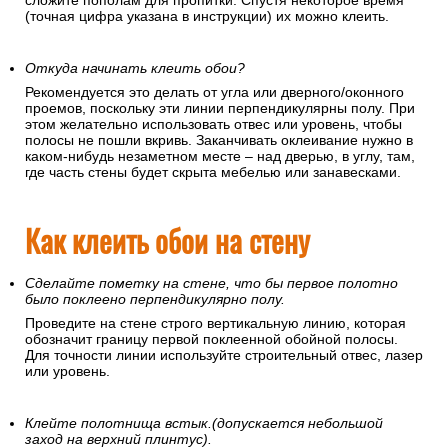
сложите пополам для пропитки. Спустя некоторое время
(точная цифра указана в инструкции) их можно клеить.
Откуда начинать клеить обои?
Рекомендуется это делать от угла или дверного/оконного
проемов, поскольку эти линии перпендикулярны полу. При
этом желательно использовать отвес или уровень, чтобы
полосы не пошли вкривь. Заканчивать оклеивание нужно в
каком-нибудь незаметном месте – над дверью, в углу, там,
где часть стены будет скрыта мебелью или занавесками.
Как клеить обои на стену
Сделайте пометку на стене, что бы первое полотно
было поклеено перпендикулярно полу.
Проведите на стене строго вертикальную линию, которая
обозначит границу первой поклеенной обойной полосы.
Для точности линии используйте строительный отвес, лазер
или уровень.
Клейте полотнища встык.(допускается небольшой
заход на верхний плинтус).