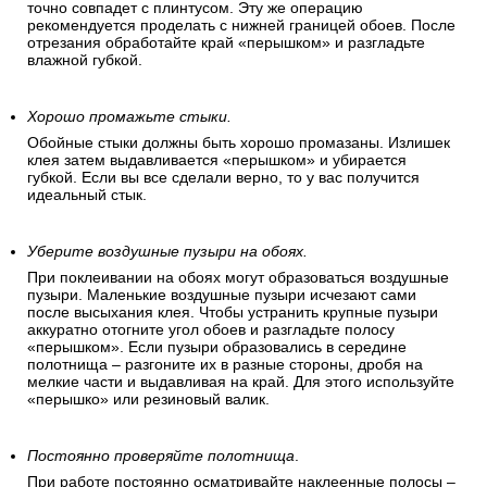
точно совпадет с плинтусом. Эту же операцию
рекомендуется проделать с нижней границей обоев. После
отрезания обработайте край «перышком» и разгладьте
влажной губкой.
Хорошо промажьте стыки.
Обойные стыки должны быть хорошо промазаны. Излишек
клея затем выдавливается «перышком» и убирается
губкой. Если вы все сделали верно, то у вас получится
идеальный стык.
Уберите воздушные пузыри на обоях.
При поклеивании на обоях могут образоваться воздушные
пузыри. Маленькие воздушные пузыри исчезают сами
после высыхания клея. Чтобы устранить крупные пузыри
аккуратно отогните угол обоев и разгладьте полосу
«перышком». Если пузыри образовались в середине
полотнища – разгоните их в разные стороны, дробя на
мелкие части и выдавливая на край. Для этого используйте
«перышко» или резиновый валик.
Постоянно проверяйте полотнища
.
При работе постоянно осматривайте наклеенные полосы –