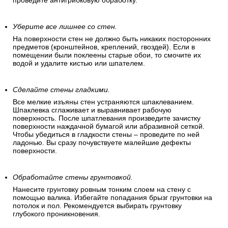
проведите антигрибковую обработку.
Уберите все лишнее со стен.
На поверхности стен не должно быть никаких посторонних
предметов (кронштейнов, креплений, гвоздей). Если в
помещении были поклеены старые обои, то смочите их
водой и удалите кистью или шпателем.
Сделайте стены гладкими.
Все мелкие изъяны стен устраняются шпаклеванием.
Шпаклевка сглаживает и выравнивает рабочую
поверхность. После шпатлевания произведите зачистку
поверхности наждачной бумагой или абразивной сеткой.
Чтобы убедиться в гладкости стены – проведите по ней
ладонью. Вы сразу почувствуете малейшие дефекты
поверхности.
Обработайте стены грунтовкой.
Нанесите грунтовку ровным тонким слоем на стену с
помощью валика. Избегайте попадания брызг грунтовки на
потолок и пол. Рекомендуется выбирать грунтовку
глубокого проникновения.