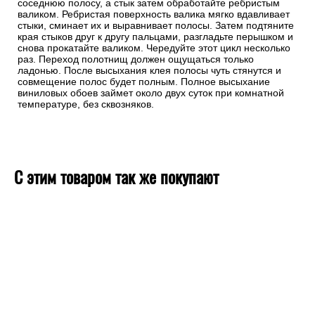
соседнюю полосу, а стык затем обработайте ребристым
валиком. Ребристая поверхность валика мягко вдавливает
стыки, сминает их и выравнивает полосы. Затем подтяните
края стыков друг к другу пальцами, разгладьте перышком и
снова прокатайте валиком. Чередуйте этот цикл несколько
раз. Переход полотнищ должен ощущаться только
ладонью. После высыхания клея полосы чуть стянутся и
совмещение полос будет полным. Полное высыхание
виниловых обоев займет около двух суток при комнатной
температуре, без сквозняков.
С этим товаром так же покупают