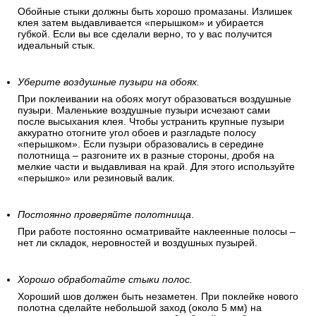
Обойные стыки должны быть хорошо промазаны. Излишек
клея затем выдавливается «перышком» и убирается
губкой. Если вы все сделали верно, то у вас получится
идеальный стык.
Уберите воздушные пузыри на обоях.
При поклеивании на обоях могут образоваться воздушные
пузыри. Маленькие воздушные пузыри исчезают сами
после высыхания клея. Чтобы устранить крупные пузыри
аккуратно отогните угол обоев и разгладьте полосу
«перышком». Если пузыри образовались в середине
полотнища – разгоните их в разные стороны, дробя на
мелкие части и выдавливая на край. Для этого используйте
«перышко» или резиновый валик.
Постоянно проверяйте полотнища
.
При работе постоянно осматривайте наклеенные полосы –
нет ли складок, неровностей и воздушных пузырей.
Хорошо обработайте стыки полос.
Хороший шов должен быть незаметен. При поклейке нового
полотна сделайте небольшой заход (около 5 мм) на