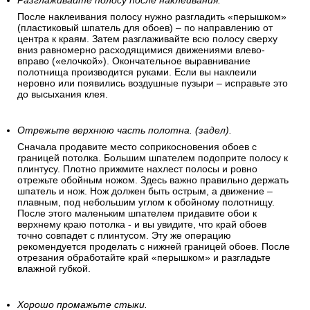
Разглаживайте полосу после наклеивания.
После наклеивания полосу нужно разгладить «перышком»
(пластиковый шпатель для обоев) – по направлению от
центра к краям. Затем разглаживайте всю полосу сверху
вниз равномерно расходящимися движениями влево-
вправо («елочкой»). Окончательное выравнивание
полотнища производится руками. Если вы наклеили
неровно или появились воздушные пузыри – исправьте это
до высыхания клея.
Отрежьте верхнюю часть полотна. (задел).
Сначала продавите место соприкосновения обоев с
границей потолка. Большим шпателем подоприте полосу к
плинтусу. Плотно прижмите нахлест полосы и ровно
отрежьте обойным ножом. Здесь важно правильно держать
шпатель и нож. Нож должен быть острым, а движение –
плавным, под небольшим углом к обойному полотнищу.
После этого маленьким шпателем придавите обои к
верхнему краю потолка - и вы увидите, что край обоев
точно совпадет с плинтусом. Эту же операцию
рекомендуется проделать с нижней границей обоев. После
отрезания обработайте край «перышком» и разгладьте
влажной губкой.
Хорошо промажьте стыки.