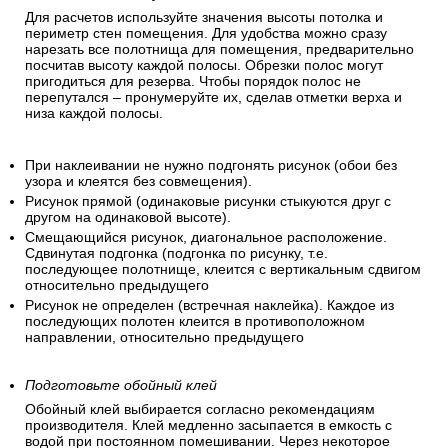
Для расчетов используйте значения высоты потолка и
периметр стен помещения. Для удобства можно сразу
нарезать все полотнища для помещения, предварительно
посчитав высоту каждой полосы. Обрезки полос могут
пригодиться для резерва. Чтобы порядок полос не
перепутался – пронумеруйте их, сделав отметки верха и
низа каждой полосы.
При наклеивании не нужно подгонять рисунок (обои без
узора и клеятся без совмещения).
Рисунок прямой (одинаковые рисунки стыкуются друг с
другом на одинаковой высоте).
Смещающийся рисунок, диагональное расположение.
Сдвинутая подгонка (подгонка по рисунку, т.е.
последующее полотнище, клеится с вертикальным сдвигом
относительно предыдущего
Рисунок не определен (встречная наклейка). Каждое из
последующих полотен клеится в противоположном
направлении, относительно предыдущего
Подготовьте обойный клей
Обойный клей выбирается согласно рекомендациям
производителя. Клей медленно засыпается в емкость с
водой при постоянном помешивании. Через некоторое