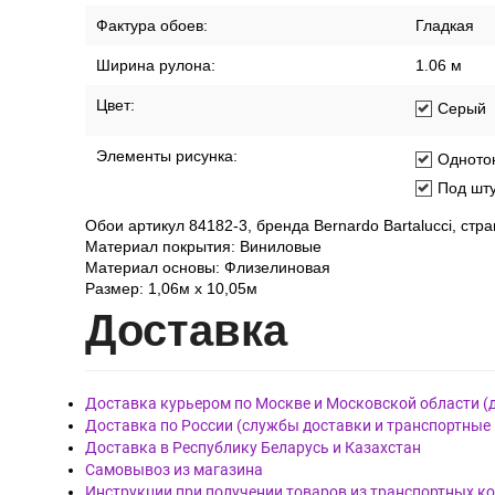
Стиль:
Модерн
Страна:
Южная Ко
Тип обоев:
Рулонные
Фактура обоев:
Гладкая
Ширина рулона:
1.06 м
Цвет:
Серый
Элементы рисунка:
Одното
Под шту
Обои артикул 84182-3, бренда Bernardo Bartalucci, ст
Материал покрытия: Виниловые
Материал основы: Флизелиновая
Размер: 1,06м х 10,05м
Дост
авка