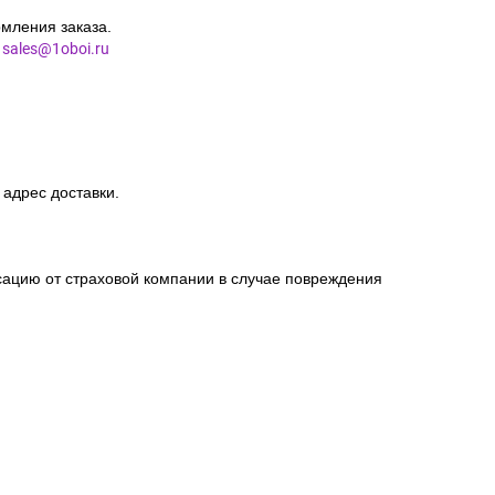
зовать паспортные данные клиента.
мления заказа.
l
sales@1oboi.ru
 адрес доставки.
сацию от страховой компании в случае повреждения