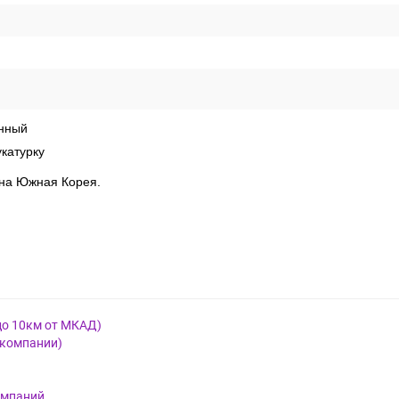
рея
нный
катурку
рана Южная Корея.