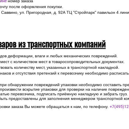
ине
номер заказа
почту после оформления покупки.
 Саввино, ул. Пригородная, д. 92А ТЦ "Стройпарк" павильон 4 лини
варов из транспортных компаний
ледов деформации, влаги и любых механических повреждений.
 мест с количеством мест в товаросопроводительных документах.
вовать количеству мест, указанных в транспортной накладной.
наков и отсутствия претензий к перевозчику необходимо расписатьс
 при обнаружении повреждений упаковки необходимо составить прет
е произвести вскрытие упаковки для проверки на наличие поврежде
чатью перевозчика, подписать приёмную накладную и забрать груз.