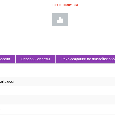
Код товара:
32786
3 960
₽
Цена:
нет в наличии
России
Способы оплаты
Рекомендации по поклейке обо
artalucci