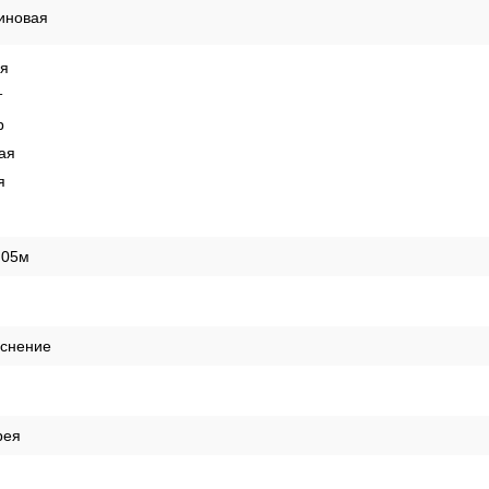
е
иновая
ая
т
р
ая
я
,05м
иснение