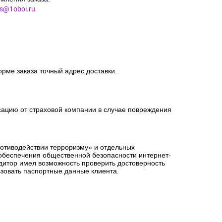
риема ТК: 1-3 дня.
мления заказа.
es@1oboi.ru
орме заказа точный адрес доставки.
сацию от страховой компании в случае повреждения
ротиводействии терроризму» и отдельных
 обеспечения общественной безопасности интернет-
едитор имел возможность проверить достоверность