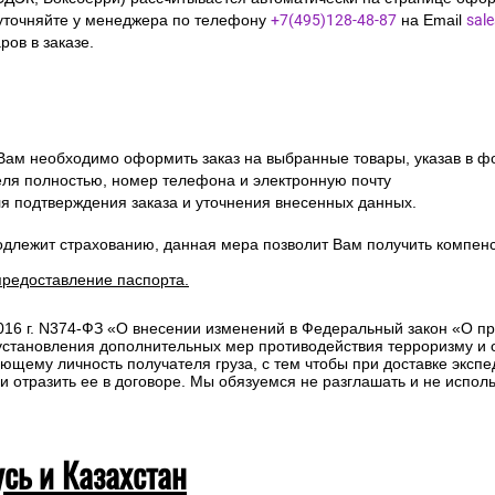
Сроки отгрузки товара до пункта п
10км от МКАД:
СДЭК, Боксберри) рассчитывается автоматически на странице офор
уточняйте у менеджера по телефону
+7(495)128-48-87
на Email
sal
ов в заказе.
 Вам необходимо оформить заказ на выбранные товары, указав в ф
ля полностью, номер телефона и электронную почту
ля подтверждения заказа и уточнения внесенных данных.
одлежит страхованию, данная мера позволит Вам получить компен
предоставление паспорта.
2016 г. N374-ФЗ «О внесении изменений в Федеральный закон «О п
 установления дополнительных мер противодействия терроризму и
ющему личность получателя груза, с тем чтобы при доставке эксп