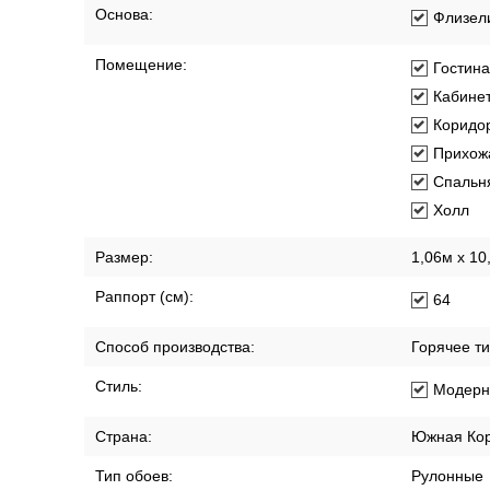
Длина рулона:
10.05 м
Коллекция:
Spazio
Материал покрытия:
Виниловы
Основа:
Флизел
Помещение:
Гостин
Кабине
Коридо
Прихож
Спальн
Холл
Размер:
1,06м х 10
Раппорт (см):
64
Способ производства:
Горячее т