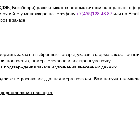
отразить ее в договоре. Мы обязуемся не разглашать и не исполь
усь и Казахстан
СДЭК, Боксберри) рассчитывается автоматически на странице офор
уточняйте у менеджера по телефону
+7(495)128-48-87
или на Emai
ов в заказе.
ормить заказ на выбранные товары, указав в форме заказа точный
я полностью, номер телефона и электронную почту.
я подтверждения заказа и уточнения внесенных данных.
одлежит страхованию, данная мера позволит Вам получить компен
предоставление паспорта.