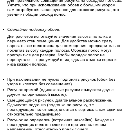
для правильного совпадения рисунка на соседних полосах.
Учтите, что при использовании обоев с большим узором
вам потребуется запас рулонов для стыковки рисунка, что
увеличит общий расход полос.
Сделайте подгонку обоев.
Для расчетов используйте значения высоты потолка и
периметр стен помещения. Для удобства можно сразу
нарезать все полотнища для помещения, предварительно
посчитав высоту каждой полосы. Обрезки полос могут
пригодиться для резерва. Чтобы порядок полос не
перепутался – пронумеруйте их, сделав отметки верха и
низа каждой полосы.
При наклеивании не нужно подгонять рисунок (обои без
узора и клеятся без совмещения).
Рисунок прямой (одинаковые рисунки стыкуются друг с
другом на одинаковой высоте).
Смещающийся рисунок, диагональное расположение.
Сдвинутая подгонка (подгонка по рисунку, т.е.
последующее полотнище, клеится с вертикальным сдвигом
относительно предыдущего
Рисунок не определен (встречная наклейка). Каждое из
последующих полотен клеится в противоположном
направлении, относительно предыдущего