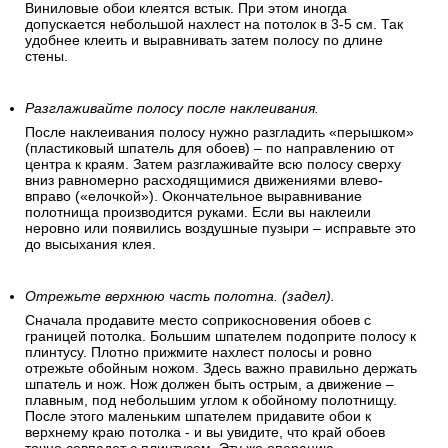
Виниловые обои клеятся встык. При этом иногда
допускается небольшой нахлест на потолок в 3-5 см. Так
удобнее клеить и выравнивать затем полосу по длине
стены.
Разглаживайте полосу после наклеивания.
После наклеивания полосу нужно разгладить «перышком»
(пластиковый шпатель для обоев) – по направлению от
центра к краям. Затем разглаживайте всю полосу сверху
вниз равномерно расходящимися движениями влево-
вправо («елочкой»). Окончательное выравнивание
полотнища производится руками. Если вы наклеили
неровно или появились воздушные пузыри – исправьте это
до высыхания клея.
Отрежьте верхнюю часть полотна. (задел).
Сначала продавите место соприкосновения обоев с
границей потолка. Большим шпателем подоприте полосу к
плинтусу. Плотно прижмите нахлест полосы и ровно
отрежьте обойным ножом. Здесь важно правильно держать
шпатель и нож. Нож должен быть острым, а движение –
плавным, под небольшим углом к обойному полотнищу.
После этого маленьким шпателем придавите обои к
верхнему краю потолка - и вы увидите, что край обоев