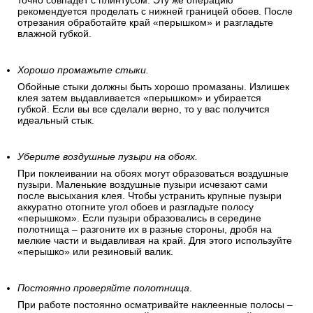
точно совпадет с плинтусом. Эту же операцию
рекомендуется проделать с нижней границей обоев. После
отрезания обработайте край «перышком» и разгладьте
влажной губкой.
Хорошо промажьте стыки.
Обойные стыки должны быть хорошо промазаны. Излишек
клея затем выдавливается «перышком» и убирается
губкой. Если вы все сделали верно, то у вас получится
идеальный стык.
Уберите воздушные пузыри на обоях.
При поклеивании на обоях могут образоваться воздушные
пузыри. Маленькие воздушные пузыри исчезают сами
после высыхания клея. Чтобы устранить крупные пузыри
аккуратно отогните угол обоев и разгладьте полосу
«перышком». Если пузыри образовались в середине
полотнища – разгоните их в разные стороны, дробя на
мелкие части и выдавливая на край. Для этого используйте
«перышко» или резиновый валик.
Постоянно проверяйте полотнища
.
При работе постоянно осматривайте наклеенные полосы –