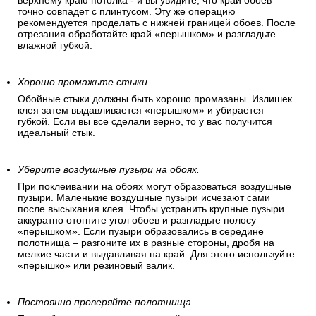
верхнему краю потолка - и вы увидите, что край обоев
точно совпадет с плинтусом. Эту же операцию
рекомендуется проделать с нижней границей обоев. После
отрезания обработайте край «перышком» и разгладьте
влажной губкой.
Хорошо промажьте стыки.
Обойные стыки должны быть хорошо промазаны. Излишек
клея затем выдавливается «перышком» и убирается
губкой. Если вы все сделали верно, то у вас получится
идеальный стык.
Уберите воздушные пузыри на обоях.
При поклеивании на обоях могут образоваться воздушные
пузыри. Маленькие воздушные пузыри исчезают сами
после высыхания клея. Чтобы устранить крупные пузыри
аккуратно отогните угол обоев и разгладьте полосу
«перышком». Если пузыри образовались в середине
полотнища – разгоните их в разные стороны, дробя на
мелкие части и выдавливая на край. Для этого используйте
«перышко» или резиновый валик.
Постоянно проверяйте полотнища
.