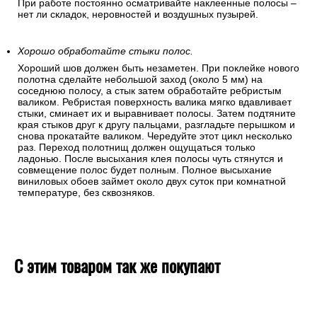
При работе постоянно осматривайте наклеенные полосы –
нет ли складок, неровностей и воздушных пузырей.
Хорошо обработайте стыки полос.
Хороший шов должен быть незаметен. При поклейке нового
полотна сделайте небольшой заход (около 5 мм) на
соседнюю полосу, а стык затем обработайте ребристым
валиком. Ребристая поверхность валика мягко вдавливает
стыки, сминает их и выравнивает полосы. Затем подтяните
края стыков друг к другу пальцами, разгладьте перышком и
снова прокатайте валиком. Чередуйте этот цикл несколько
раз. Переход полотнищ должен ощущаться только
ладонью. После высыхания клея полосы чуть стянутся и
совмещение полос будет полным. Полное высыхание
виниловых обоев займет около двух суток при комнатной
температуре, без сквозняков.
С этим товаром так же покупают