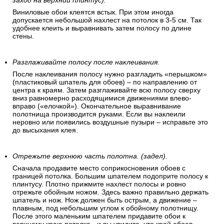
заход на верхний плинтус).
Виниловые обои клеятся встык. При этом иногда
допускается небольшой нахлест на потолок в 3-5 см. Так
удобнее клеить и выравнивать затем полосу по длине
стены.
Разглаживайте полосу после наклеивания.
После наклеивания полосу нужно разгладить «перышком»
(пластиковый шпатель для обоев) – по направлению от
центра к краям. Затем разглаживайте всю полосу сверху
вниз равномерно расходящимися движениями влево-
вправо («елочкой»). Окончательное выравнивание
полотнища производится руками. Если вы наклеили
неровно или появились воздушные пузыри – исправьте это
до высыхания клея.
Отрежьте верхнюю часть полотна. (задел).
Сначала продавите место соприкосновения обоев с
границей потолка. Большим шпателем подоприте полосу к
плинтусу. Плотно прижмите нахлест полосы и ровно
отрежьте обойным ножом. Здесь важно правильно держать
шпатель и нож. Нож должен быть острым, а движение –
плавным, под небольшим углом к обойному полотнищу.
После этого маленьким шпателем придавите обои к