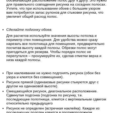
обозначающих расположение полос друг к другу. Это нужно
для правильного совпадения рисунка на соседних полосах.
Учтите, что при использовании обоев с большим узором
вам потребуется запас рулонов для стыковки рисунка, что
увеличит общий расход полос.
Сделайте подгонку обоев.
Для расчетов используйте значения высоты потолка и
периметр стен помещения. Для удобства можно сразу
нарезать все полотнища для помещения, предварительно
посчитав высоту каждой полосы. Обрезки полос могут
пригодиться для резерва. Чтобы порядок полос не
перепутался – пронумеруйте их, сделав отметки верха и
низа каждой полосы.
При наклеивании не нужно подгонять рисунок (обои без
узора и клеятся без совмещения).
Рисунок прямой (одинаковые рисунки стыкуются друг с
другом на одинаковой высоте).
Смещающийся рисунок, диагональное расположение.
Сдвинутая подгонка (подгонка по рисунку, т.е.
последующее полотнище, клеится с вертикальным сдвигом
относительно предыдущего
Рисунок не определен (встречная наклейка). Каждое из
последующих полотен клеится в противоположном