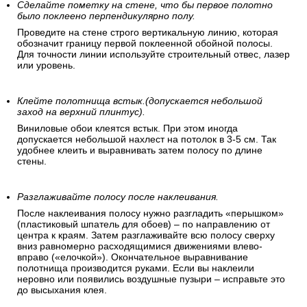
Сделайте пометку на стене, что бы первое полотно
было поклеено перпендикулярно полу.
Проведите на стене строго вертикальную линию, которая
обозначит границу первой поклеенной обойной полосы.
Для точности линии используйте строительный отвес, лазер
или уровень.
Клейте полотнища встык.(допускается небольшой
заход на верхний плинтус).
Виниловые обои клеятся встык. При этом иногда
допускается небольшой нахлест на потолок в 3-5 см. Так
удобнее клеить и выравнивать затем полосу по длине
стены.
Разглаживайте полосу после наклеивания.
После наклеивания полосу нужно разгладить «перышком»
(пластиковый шпатель для обоев) – по направлению от
центра к краям. Затем разглаживайте всю полосу сверху
вниз равномерно расходящимися движениями влево-
вправо («елочкой»). Окончательное выравнивание
полотнища производится руками. Если вы наклеили
неровно или появились воздушные пузыри – исправьте это
до высыхания клея.