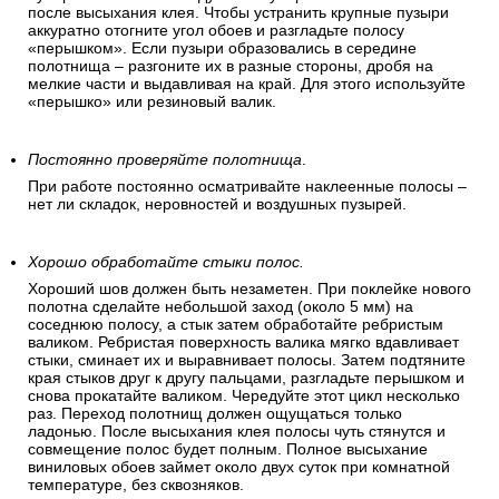
после высыхания клея. Чтобы устранить крупные пузыри
аккуратно отогните угол обоев и разгладьте полосу
«перышком». Если пузыри образовались в середине
полотнища – разгоните их в разные стороны, дробя на
мелкие части и выдавливая на край. Для этого используйте
«перышко» или резиновый валик.
Постоянно проверяйте полотнища
.
При работе постоянно осматривайте наклеенные полосы –
нет ли складок, неровностей и воздушных пузырей.
Хорошо обработайте стыки полос.
Хороший шов должен быть незаметен. При поклейке нового
полотна сделайте небольшой заход (около 5 мм) на
соседнюю полосу, а стык затем обработайте ребристым
валиком. Ребристая поверхность валика мягко вдавливает
стыки, сминает их и выравнивает полосы. Затем подтяните
края стыков друг к другу пальцами, разгладьте перышком и
снова прокатайте валиком. Чередуйте этот цикл несколько
раз. Переход полотнищ должен ощущаться только
ладонью. После высыхания клея полосы чуть стянутся и
совмещение полос будет полным. Полное высыхание
виниловых обоев займет около двух суток при комнатной
температуре, без сквозняков.