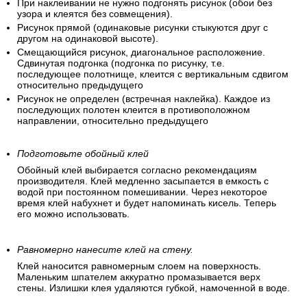
При наклеивании не нужно подгонять рисунок (обои без
узора и клеятся без совмещения).
Рисунок прямой (одинаковые рисунки стыкуются друг с
другом на одинаковой высоте).
Смещающийся рисунок, диагональное расположение.
Сдвинутая подгонка (подгонка по рисунку, т.е.
последующее полотнище, клеится с вертикальным сдвигом
относительно предыдущего
Рисунок не определен (встречная наклейка). Каждое из
последующих полотен клеится в противоположном
направлении, относительно предыдущего
Подготовьте обойный клей
Обойный клей выбирается согласно рекомендациям
производителя. Клей медленно засыпается в емкость с
водой при постоянном помешивании. Через некоторое
время клей набухнет и будет напоминать кисель. Теперь
его можно использовать.
Равномерно нанесите клей на стену.
Клей наносится равномерным слоем на поверхность.
Маленьким шпателем аккуратно промазывается верх
стены. Излишки клея удаляются губкой, намоченной в воде.