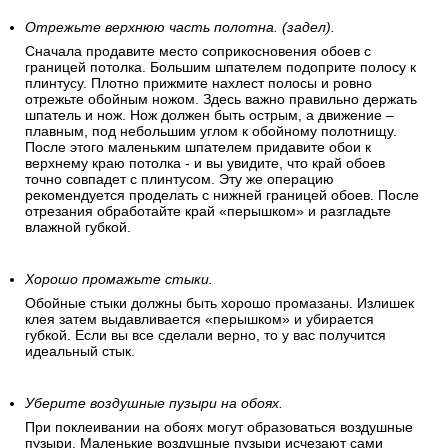
Отрежьте верхнюю часть полотна. (задел).
Сначала продавите место соприкосновения обоев с
границей потолка. Большим шпателем подоприте полосу к
плинтусу. Плотно прижмите нахлест полосы и ровно
отрежьте обойным ножом. Здесь важно правильно держать
шпатель и нож. Нож должен быть острым, а движение –
плавным, под небольшим углом к обойному полотнищу.
После этого маленьким шпателем придавите обои к
верхнему краю потолка - и вы увидите, что край обоев
точно совпадет с плинтусом. Эту же операцию
рекомендуется проделать с нижней границей обоев. После
отрезания обработайте край «перышком» и разгладьте
влажной губкой.
Хорошо промажьте стыки.
Обойные стыки должны быть хорошо промазаны. Излишек
клея затем выдавливается «перышком» и убирается
губкой. Если вы все сделали верно, то у вас получится
идеальный стык.
Уберите воздушные пузыри на обоях.
При поклеивании на обоях могут образоваться воздушные
пузыри. Маленькие воздушные пузыри исчезают сами