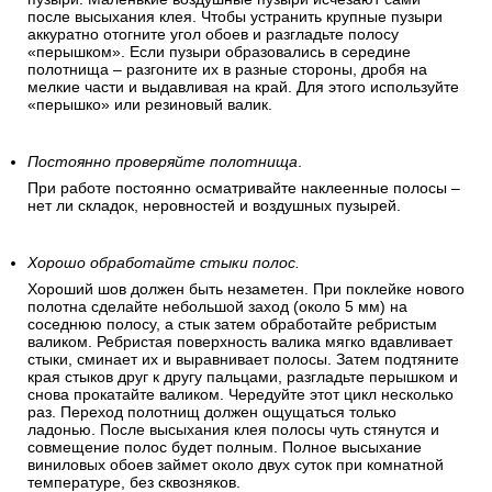
после высыхания клея. Чтобы устранить крупные пузыри
аккуратно отогните угол обоев и разгладьте полосу
«перышком». Если пузыри образовались в середине
полотнища – разгоните их в разные стороны, дробя на
мелкие части и выдавливая на край. Для этого используйте
«перышко» или резиновый валик.
Постоянно проверяйте полотнища
.
При работе постоянно осматривайте наклеенные полосы –
нет ли складок, неровностей и воздушных пузырей.
Хорошо обработайте стыки полос.
Хороший шов должен быть незаметен. При поклейке нового
полотна сделайте небольшой заход (около 5 мм) на
соседнюю полосу, а стык затем обработайте ребристым
валиком. Ребристая поверхность валика мягко вдавливает
стыки, сминает их и выравнивает полосы. Затем подтяните
края стыков друг к другу пальцами, разгладьте перышком и
снова прокатайте валиком. Чередуйте этот цикл несколько
раз. Переход полотнищ должен ощущаться только
ладонью. После высыхания клея полосы чуть стянутся и
совмещение полос будет полным. Полное высыхание
виниловых обоев займет около двух суток при комнатной
температуре, без сквозняков.