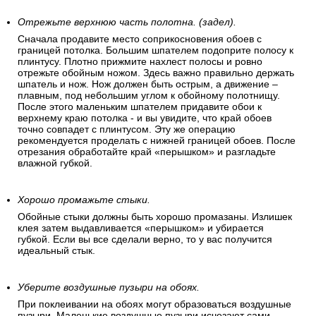
Отрежьте верхнюю часть полотна. (задел).
Сначала продавите место соприкосновения обоев с
границей потолка. Большим шпателем подоприте полосу к
плинтусу. Плотно прижмите нахлест полосы и ровно
отрежьте обойным ножом. Здесь важно правильно держать
шпатель и нож. Нож должен быть острым, а движение –
плавным, под небольшим углом к обойному полотнищу.
После этого маленьким шпателем придавите обои к
верхнему краю потолка - и вы увидите, что край обоев
точно совпадет с плинтусом. Эту же операцию
рекомендуется проделать с нижней границей обоев. После
отрезания обработайте край «перышком» и разгладьте
влажной губкой.
Хорошо промажьте стыки.
Обойные стыки должны быть хорошо промазаны. Излишек
клея затем выдавливается «перышком» и убирается
губкой. Если вы все сделали верно, то у вас получится
идеальный стык.
Уберите воздушные пузыри на обоях.
При поклеивании на обоях могут образоваться воздушные
пузыри. Маленькие воздушные пузыри исчезают сами