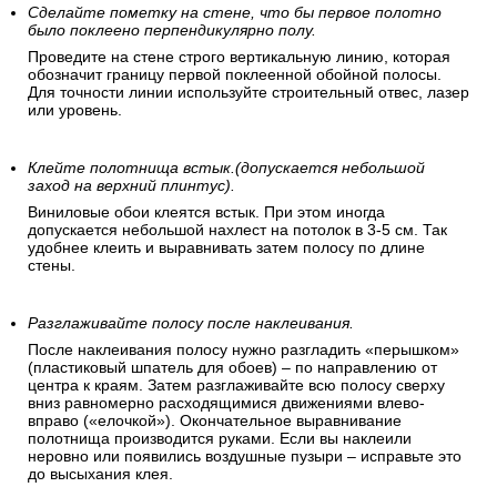
Сделайте пометку на стене, что бы первое полотно
было поклеено перпендикулярно полу.
Проведите на стене строго вертикальную линию, которая
обозначит границу первой поклеенной обойной полосы.
Для точности линии используйте строительный отвес, лазер
или уровень.
Клейте полотнища встык.(допускается небольшой
заход на верхний плинтус).
Виниловые обои клеятся встык. При этом иногда
допускается небольшой нахлест на потолок в 3-5 см. Так
удобнее клеить и выравнивать затем полосу по длине
стены.
Разглаживайте полосу после наклеивания.
После наклеивания полосу нужно разгладить «перышком»
(пластиковый шпатель для обоев) – по направлению от
центра к краям. Затем разглаживайте всю полосу сверху
вниз равномерно расходящимися движениями влево-
вправо («елочкой»). Окончательное выравнивание
полотнища производится руками. Если вы наклеили
неровно или появились воздушные пузыри – исправьте это
до высыхания клея.