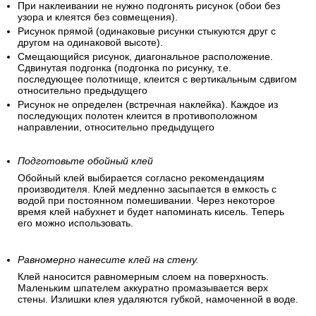
При наклеивании не нужно подгонять рисунок (обои без
узора и клеятся без совмещения).
Рисунок прямой (одинаковые рисунки стыкуются друг с
другом на одинаковой высоте).
Смещающийся рисунок, диагональное расположение.
Сдвинутая подгонка (подгонка по рисунку, т.е.
последующее полотнище, клеится с вертикальным сдвигом
относительно предыдущего
Рисунок не определен (встречная наклейка). Каждое из
последующих полотен клеится в противоположном
направлении, относительно предыдущего
Подготовьте обойный клей
Обойный клей выбирается согласно рекомендациям
производителя. Клей медленно засыпается в емкость с
водой при постоянном помешивании. Через некоторое
время клей набухнет и будет напоминать кисель. Теперь
его можно использовать.
Равномерно нанесите клей на стену.
Клей наносится равномерным слоем на поверхность.
Маленьким шпателем аккуратно промазывается верх
стены. Излишки клея удаляются губкой, намоченной в воде.