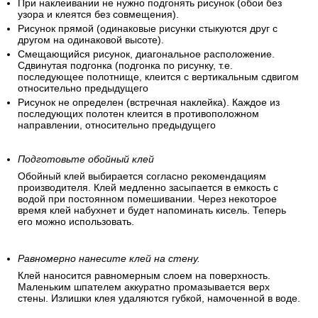
При наклеивании не нужно подгонять рисунок (обои без
узора и клеятся без совмещения).
Рисунок прямой (одинаковые рисунки стыкуются друг с
другом на одинаковой высоте).
Смещающийся рисунок, диагональное расположение.
Сдвинутая подгонка (подгонка по рисунку, т.е.
последующее полотнище, клеится с вертикальным сдвигом
относительно предыдущего
Рисунок не определен (встречная наклейка). Каждое из
последующих полотен клеится в противоположном
направлении, относительно предыдущего
Подготовьте обойный клей
Обойный клей выбирается согласно рекомендациям
производителя. Клей медленно засыпается в емкость с
водой при постоянном помешивании. Через некоторое
время клей набухнет и будет напоминать кисель. Теперь
его можно использовать.
Равномерно нанесите клей на стену.
Клей наносится равномерным слоем на поверхность.
Маленьким шпателем аккуратно промазывается верх
стены. Излишки клея удаляются губкой, намоченной в воде.