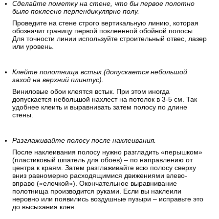
Сделайте пометку на стене, что бы первое полотно
было поклеено перпендикулярно полу.
Проведите на стене строго вертикальную линию, которая
обозначит границу первой поклеенной обойной полосы.
Для точности линии используйте строительный отвес, лазер
или уровень.
Клейте полотнища встык.(допускается небольшой
заход на верхний плинтус).
Виниловые обои клеятся встык. При этом иногда
допускается небольшой нахлест на потолок в 3-5 см. Так
удобнее клеить и выравнивать затем полосу по длине
стены.
Разглаживайте полосу после наклеивания.
После наклеивания полосу нужно разгладить «перышком»
(пластиковый шпатель для обоев) – по направлению от
центра к краям. Затем разглаживайте всю полосу сверху
вниз равномерно расходящимися движениями влево-
вправо («елочкой»). Окончательное выравнивание
полотнища производится руками. Если вы наклеили
неровно или появились воздушные пузыри – исправьте это
до высыхания клея.