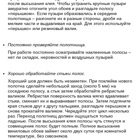
после высыхания клея. Чтобы устранить крупные пузыри
аккуратно отогните угол обоев и разгладьте полосу
«перышком». Если пузыри образовались в середине
полотнища – разгоните их в разные стороны, дробя на
мелкие части и выдавливая на край. Для этого используйте
«перышко» или резиновый валик.
Постоянно проверяйте полотнища
.
При работе постоянно осматривайте наклеенные полосы –
нет ли складок, неровностей и воздушных пузырей.
Хорошо обработайте стыки полос.
Хороший шов должен быть незаметен. При поклейке нового
полотна сделайте небольшой заход (около 5 мм) на
соседнюю полосу, а стык затем обработайте ребристым
валиком. Ребристая поверхность валика мягко вдавливает
стыки, сминает их и выравнивает полосы. Затем подтяните
края стыков друг к другу пальцами, разгладьте перышком и
снова прокатайте валиком. Чередуйте этот цикл несколько
раз. Переход полотнищ должен ощущаться только
ладонью. После высыхания клея полосы чуть стянутся и
совмещение полос будет полным. Полное высыхание
виниловых обоев займет около двух суток при комнатной
температуре, без сквозняков.