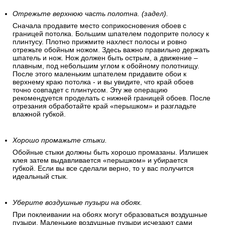
Отрежьте верхнюю часть полотна. (задел).
Сначала продавите место соприкосновения обоев с
границей потолка. Большим шпателем подоприте полосу к
плинтусу. Плотно прижмите нахлест полосы и ровно
отрежьте обойным ножом. Здесь важно правильно держать
шпатель и нож. Нож должен быть острым, а движение –
плавным, под небольшим углом к обойному полотнищу.
После этого маленьким шпателем придавите обои к
верхнему краю потолка - и вы увидите, что край обоев
точно совпадет с плинтусом. Эту же операцию
рекомендуется проделать с нижней границей обоев. После
отрезания обработайте край «перышком» и разгладьте
влажной губкой.
Хорошо промажьте стыки.
Обойные стыки должны быть хорошо промазаны. Излишек
клея затем выдавливается «перышком» и убирается
губкой. Если вы все сделали верно, то у вас получится
идеальный стык.
Уберите воздушные пузыри на обоях.
При поклеивании на обоях могут образоваться воздушные
пузыри. Маленькие воздушные пузыри исчезают сами