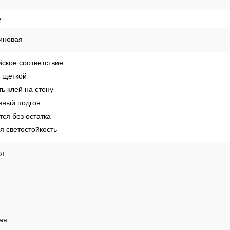
е
иновая
ское соответствие
 щеткой
ь клей на стену
ный подгон
ся без остатка
 светостойкость
ая
т
ая