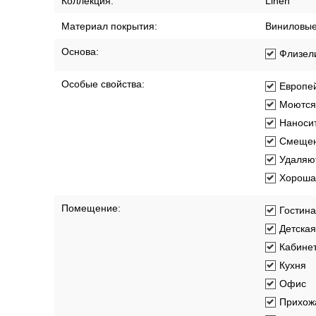
Коллекция:
Linen
Материал покрытия:
Виниловы
Основа:
Флизел
Особые свойства:
Европей
Моются
Наносит
Смещен
Удаляют
Хорошая
Помещение:
Гостин
Детская
Кабине
Кухня
Офис
Прихож