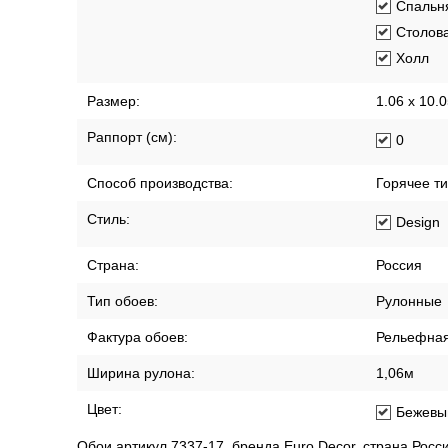
Спальн
Столов
Холл
Размер:
1.06 x 10.
Раппорт (см):
0
Способ производства:
Горячее т
Стиль:
Design
Страна:
Россия
Тип обоев:
Рулонные
Фактура обоев:
Рельефна
Ширина рулона:
1,06м
Цвет:
Бежевы
Обои артикул 7337-17, бренда Euro Decor, страна Росси