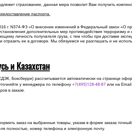
одлежит страхованию, данная мера позволит Вам получить компен
предоставление паспорта.
2016 г. N374-ФЗ «О внесении изменений в Федеральный закон «О п
 установления дополнительных мер противодействия терроризму и
ющему личность получателя груза, с тем чтобы при доставке эксп
отразить ее в договоре. Мы обязуемся не разглашать и не исполь
усь и Казахстан
СДЭК, Боксберри) рассчитывается автоматически на странице офор
уточняйте у менеджера по телефону
+7(495)128-48-87
или на Emai
ов в заказе.
ормить заказ на выбранные товары, указав в форме заказа точный
я полностью, номер телефона и электронную почту.