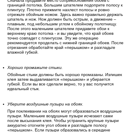
Сначала продавите место соприкосновения обоев с
границей потолка. Большим шпателем подоприте полосу к
плинтусу. Плотно прижмите нахлест полосы и ровно
отрежьте обойным ножом. Здесь важно правильно держать
шпатель и нож. Нож должен быть острым, а движение –
плавным, под небольшим углом к обойному полотнищу.
После этого маленьким шпателем придавите обои к
верхнему краю потолка - и вы увидите, что край обоев
точно совпадет с плинтусом. Эту же операцию
рекомендуется проделать с нижней границей обоев. После
отрезания обработайте край «перышком» и разгладьте
влажной губкой.
Хорошо промажьте стыки.
Обойные стыки должны быть хорошо промазаны. Излишек
клея затем выдавливается «перышком» и убирается
губкой. Если вы все сделали верно, то у вас получится
идеальный стык.
Уберите воздушные пузыри на обоях.
При поклеивании на обоях могут образоваться воздушные
пузыри. Маленькие воздушные пузыри исчезают сами
после высыхания клея. Чтобы устранить крупные пузыри
аккуратно отогните угол обоев и разгладьте полосу
«перышком». Если пузыри образовались в середине