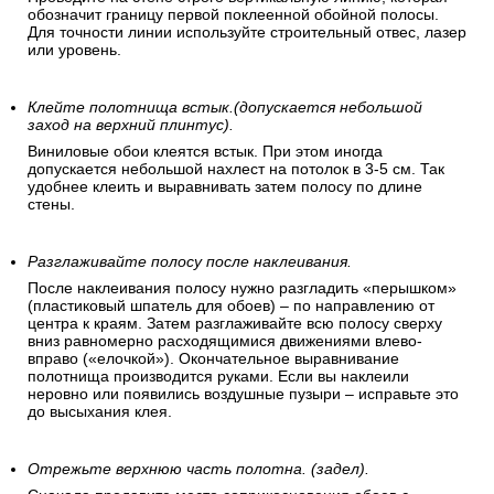
обозначит границу первой поклеенной обойной полосы.
Для точности линии используйте строительный отвес, лазер
или уровень.
Клейте полотнища встык.(допускается небольшой
заход на верхний плинтус).
Виниловые обои клеятся встык. При этом иногда
допускается небольшой нахлест на потолок в 3-5 см. Так
удобнее клеить и выравнивать затем полосу по длине
стены.
Разглаживайте полосу после наклеивания.
После наклеивания полосу нужно разгладить «перышком»
(пластиковый шпатель для обоев) – по направлению от
центра к краям. Затем разглаживайте всю полосу сверху
вниз равномерно расходящимися движениями влево-
вправо («елочкой»). Окончательное выравнивание
полотнища производится руками. Если вы наклеили
неровно или появились воздушные пузыри – исправьте это
до высыхания клея.
Отрежьте верхнюю часть полотна. (задел).