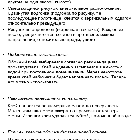
другом на одинаковой высоте).
Смещающийся рисунок, диагональное расположение.
Сдвинутая подгонка (подгонка по рисунку, т.е.
последующее полотнище, клеится с вертикальным сдвигом
относительно предыдущего
Рисунок не определен (встречная наклейка). Каждое из
последующих полотен клеится в противоположном
направлении, относительно предыдущего
Подготовьте обойный клей
Обойный клей выбирается согласно рекомендациям
производителя. Клей медленно засыпается в емкость с
водой при постоянном помешивании. Через некоторое
время клей набухнет и будет напоминать кисель. Теперь
его можно использовать.
Равномерно нанесите клей на стену.
Клей наносится равномерным слоем на поверхность.
Маленьким шпателем аккуратно промазывается верх
стены. Излишки клея удаляются губкой, намоченной в воде.
Если вы клеите обои на флизелиновой основе
Наносите клей только на поверхность стены.