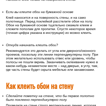
Е
сли вы клеите обои на бумажной основе
Клей наносится и на поверхность стены, и на само
полотнище. Перед поклейкой расстелите обои на полу.
Обои на бумажной основе тщательно смажьте клеем и
сложите пополам для пропитки. Спустя некоторое время
(точная цифра указана в инструкции) их можно клеить.
Откуда начинать клеить обои?
Рекомендуется это делать от угла или дверного/оконного
проемов, поскольку эти линии перпендикулярны полу. При
этом желательно использовать отвес или уровень, чтобы
полосы не пошли вкривь. Заканчивать оклеивание нужно в
каком-нибудь незаметном месте – над дверью, в углу, там,
где часть стены будет скрыта мебелью или занавесками.
Как клеить обои на стену
Сделайте пометку на стене, что бы первое полотно
было поклеено перпендикулярно полу.
Проведите на стене строго вертикальную линию, которая