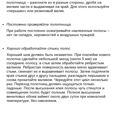
полотнища – разгоните их в разные стороны, дробя на
мелкие части и выдавливая на край. Для этого используйте
«перышко» или резиновый валик.
Постоянно проверяйте полотнища
.
При работе постоянно осматривайте наклеенные полосы –
нет ли складок, неровностей и воздушных пузырей.
Хорошо обработайте стыки полос.
Хороший шов должен быть незаметен. При поклейке нового
полотна сделайте небольшой заход (около 5 мм) на
соседнюю полосу, а стык затем обработайте ребристым
валиком. Ребристая поверхность валика мягко вдавливает
стыки, сминает их и выравнивает полосы. Затем подтяните
края стыков друг к другу пальцами, разгладьте перышком и
снова прокатайте валиком. Чередуйте этот цикл несколько
раз. Переход полотнищ должен ощущаться только
ладонью. После высыхания клея полосы чуть стянутся и
совмещение полос будет полным. Полное высыхание
виниловых обоев займет около двух суток при комнатной
температуре, без сквозняков.