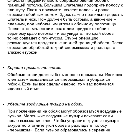
Сначала продавите место соприкосновения обоев с
границей потолка. Большим шпателем подоприте полосу к
плинтусу. Плотно прижмите нахлест полосы и ровно
отрежьте обойным ножом. Здесь важно правильно держать
шпатель и нож. Нож должен быть острым, а движение –
плавным, под небольшим углом к обойному полотнищу.
После этого маленьким шпателем придавите обои к
верхнему краю потолка - и вы увидите, что край обоев
точно совпадет с плинтусом. Эту же операцию
рекомендуется проделать с нижней границей обоев. После
отрезания обработайте край «перышком» и разгладьте
влажной губкой.
Хорошо промажьте стыки.
Обойные стыки должны быть хорошо промазаны. Излишек
клея затем выдавливается «перышком» и убирается
губкой. Если вы все сделали верно, то у вас получится
идеальный стык.
Уберите воздушные пузыри на обоях.
При поклеивании на обоях могут образоваться воздушные
пузыри. Маленькие воздушные пузыри исчезают сами
после высыхания клея. Чтобы устранить крупные пузыри
аккуратно отогните угол обоев и разгладьте полосу
«перышком». Если пузыри образовались в середине