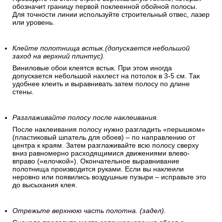
обозначит границу первой поклеенной обойной полосы.
Для точности линии используйте строительный отвес, лазер
или уровень.
Клейте полотнища встык.(допускается небольшой
заход на верхний плинтус).
Виниловые обои клеятся встык. При этом иногда
допускается небольшой нахлест на потолок в 3-5 см. Так
удобнее клеить и выравнивать затем полосу по длине
стены.
Разглаживайте полосу после наклеивания.
После наклеивания полосу нужно разгладить «перышком»
(пластиковый шпатель для обоев) – по направлению от
центра к краям. Затем разглаживайте всю полосу сверху
вниз равномерно расходящимися движениями влево-
вправо («елочкой»). Окончательное выравнивание
полотнища производится руками. Если вы наклеили
неровно или появились воздушные пузыри – исправьте это
до высыхания клея.
Отрежьте верхнюю часть полотна. (задел).