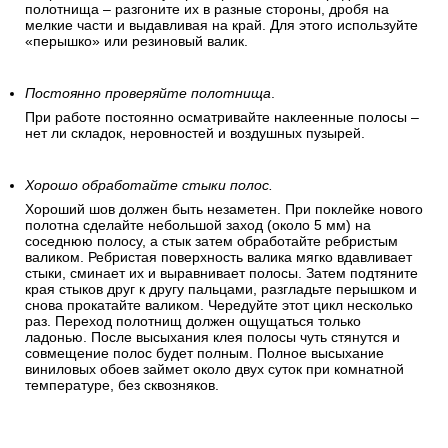
полотнища – разгоните их в разные стороны, дробя на
мелкие части и выдавливая на край. Для этого используйте
«перышко» или резиновый валик.
Постоянно проверяйте полотнища
.
При работе постоянно осматривайте наклеенные полосы –
нет ли складок, неровностей и воздушных пузырей.
Хорошо обработайте стыки полос.
Хороший шов должен быть незаметен. При поклейке нового
полотна сделайте небольшой заход (около 5 мм) на
соседнюю полосу, а стык затем обработайте ребристым
валиком. Ребристая поверхность валика мягко вдавливает
стыки, сминает их и выравнивает полосы. Затем подтяните
края стыков друг к другу пальцами, разгладьте перышком и
снова прокатайте валиком. Чередуйте этот цикл несколько
раз. Переход полотнищ должен ощущаться только
ладонью. После высыхания клея полосы чуть стянутся и
совмещение полос будет полным. Полное высыхание
виниловых обоев займет около двух суток при комнатной
температуре, без сквозняков.