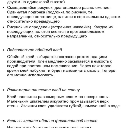
другом на одинаковой высоте).
Смещающийся рисунок, диагональное расположение.
Сдвинутая подгонка (подгонка по рисунку, т.е.
последующее полотнище, клеится с вертикальным сдвигом
относительно предыдущего
Рисунок не определен (встречная наклейка). Каждое из
последующих полотен клеится в противоположном
направлении, относительно предыдущего
Подготовьте обойный клей
Обойный клей выбирается согласно рекомендациям
производителя. Клей медленно засыпается в емкость с
водой при постоянном помешивании. Через некоторое
время клей набухнет и будет напоминать кисель. Теперь
его можно использовать.
Равномерно нанесите клей на стену.
Клей наносится равномерным слоем на поверхность.
Маленьким шпателем аккуратно промазывается верх
стены. Излишки клея удаляются губкой, намоченной в воде.
Если вы клеите обои на флизелиновой основе
Наносите клей только на поверхность стены.