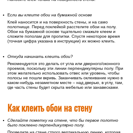
Е
сли вы клеите обои на бумажной основе
Клей наносится и на поверхность стены, и на само
полотнище. Перед поклейкой расстелите обои на полу.
Обои на бумажной основе тщательно смажьте клеем и
сложите пополам для пропитки. Спустя некоторое время
(точная цифра указана в инструкции) их можно клеить.
Откуда начинать клеить обои?
Рекомендуется это делать от угла или дверного/оконного
проемов, поскольку эти линии перпендикулярны полу. При
этом желательно использовать отвес или уровень, чтобы
полосы не пошли вкривь. Заканчивать оклеивание нужно в
каком-нибудь незаметном месте – над дверью, в углу, там,
где часть стены будет скрыта мебелью или занавесками.
Как клеить обои на стену
Сделайте пометку на стене, что бы первое полотно
было поклеено перпендикулярно полу.
Проведите на стене строго вертикальную линию, которая