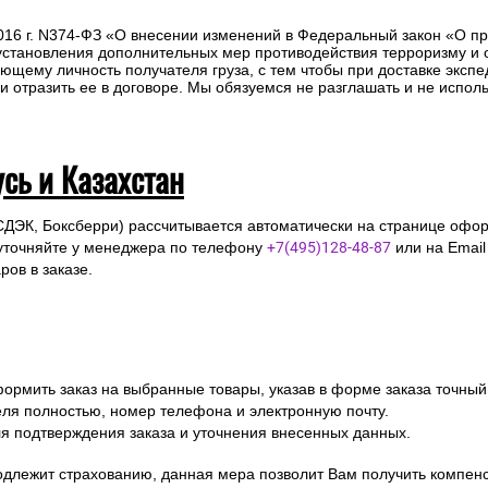
ля полностью, номер телефона и электронную почту
ля подтверждения заказа и уточнения внесенных данных.
одлежит страхованию, данная мера позволит Вам получить компен
предоставление паспорта.
2016 г. N374-ФЗ «О внесении изменений в Федеральный закон «О п
 установления дополнительных мер противодействия терроризму и
ющему личность получателя груза, с тем чтобы при доставке эксп
отразить ее в договоре. Мы обязуемся не разглашать и не исполь
усь и Казахстан
СДЭК, Боксберри) рассчитывается автоматически на странице офор
уточняйте у менеджера по телефону
+7(495)128-48-87
или на Emai
ов в заказе.