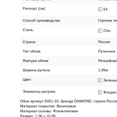
Холл
Размер:
1.06 x 10.
Размер рисунка:
Смешанны
Раппорт (см):
64
Способ производства:
Горячее т
Стиль:
Chic
Страна:
Россия
Тип обоев:
Рулонные
Фактура обоев:
Рельефна
Ширина рулона:
1,06м
Цвет:
Зелены