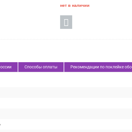
Код товара:
61279
2 400
₽
Цена:
нет в наличии
России
Способы оплаты
Рекомендации по поклейке обо