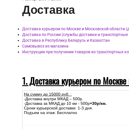
Элементы рисунка:
Флорис
Обои артикул 5051-10, бренда DIAMOND, страна Росси
Материал покрытия: Виниловые
Материал основы: Флизелиновая
Размер: 1.06 x 10.05
Дост
авка
Доставка курьером по Москве и Московской области (
Доставка по России (службы доставки и транспортные
Доставка в Республику Беларусь и Казахстан
Самовывоз из магазина
Инструкции при получении товаров из транспортных к
1. Доставка курьером по Москве
На сумму до
15
000
руб.
: