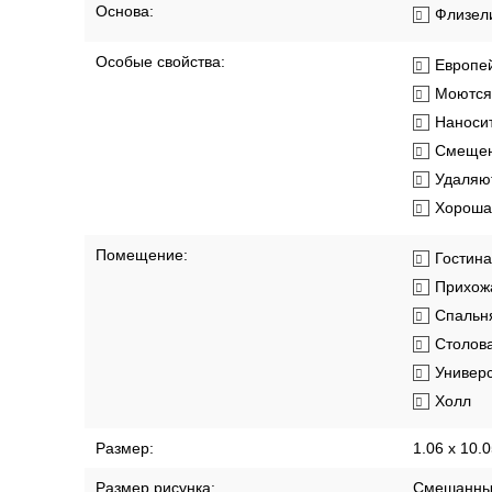
Длина рулона:
10.05 м
Коллекция:
Yuka
Материал покрытия:
Виниловы
Основа:
Флизел
Особые свойства:
Европей
Моются
Наносит
Смещен
Удаляют
Хорошая
Помещение:
Гостин
Прихож
Спальн
Столов
Универ