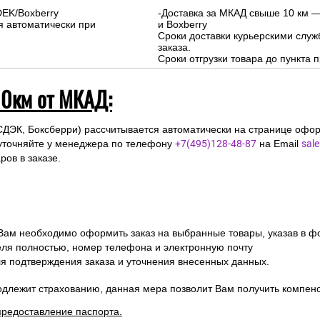
-Доставка внутри МКАД - бесплат
-Доставка за МКАД до 10 км - 500р
Сроки курьерской доставки: 1-3 д
Подъем на этаж: Бесплатно
DEK/Boxberry
-Доставка за МКАД свыше 10 км —
я автоматически при
и Boxberry
Сроки доставки курьерскими слу
заказа.
Сроки отгрузки товара до пункта п
10км от МКАД:
СДЭК, Боксберри) рассчитывается автоматически на странице офор
уточняйте у менеджера по телефону
+7(495)128-48-87
на Email
sal
ов в заказе.
 Вам необходимо оформить заказ на выбранные товары, указав в ф