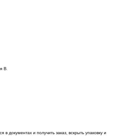
 адрес доставки.
сацию от страховой компании в случае повреждения
я В.