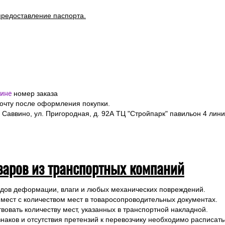
ормить заказ на выбранные товары, указав в форме заказа точный
я полностью, номер телефона и электронную почту.
я подтверждения заказа и уточнения внесенных данных.
одлежит страхованию, данная мера позволит Вам получить компен
предоставление паспорта.
ине
номер заказа
почту после оформления покупки.
 Саввино, ул. Пригородная, д. 92А ТЦ "Стройпарк" павильон 4 лини
варов из транспортных компаний