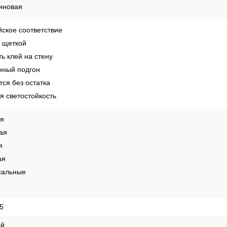
е
иновая
ское соответствие
 щеткой
ь клей на стену
ный подгон
ся без остатка
 светостойкость
ая
ая
я
ая
сальные