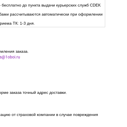
но
.
ня.
 бесплатно до пункта выдачи курьерских служб CDEK
жбами рассчитываются автоматически при оформлении
риема ТК: 1-3 дня.
мления заказа.
es@1oboi.ru
орме заказа точный адрес доставки.