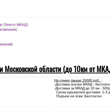
тика
я.
до 10км от МКАД)
 компании)
омпаний
 и Московской области (до 10км от МКА
На сумму свыше 15000 руб. :