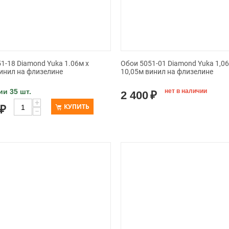
1-18 Diamond Yuka 1.06м x
Обои 5051-01 Diamond Yuka 1,06
инил на флизелине
10,05м винил на флизелине
ии 35 шт.
нет в наличии
2 400
₽
+
КУПИТЬ
₽
−