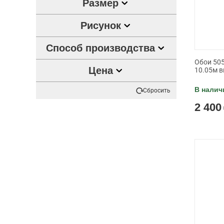
Размер
Рисунок
Способ производства
Обои 505
Цена
10.05м в
В налич
Сбросить
2 400