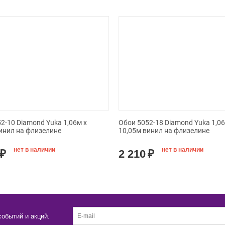
2-10 Diamond Yuka 1,06м х
Обои 5052-18 Diamond Yuka 1,06
инил на флизелине
10,05м винил на флизелине
нет в наличии
нет в наличии
₽
2 210
₽
событий и акций.