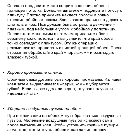
Отрежьте верхнюю часть полотна. (задел).
Сначала продавите место соприкосновения обоев с
границей потолка. Большим шпателем подоприте полосу к
плинтусу. Плотно прижмите нахлест полосы и ровно
отрежьте обойным ножом. Здесь важно правильно держать
шпатель и нож. Нож должен быть острым, а движение –
плавным, под небольшим углом к обойному полотнищу.
После этого маленьким шпателем придавите обои к
верхнему краю потолка - и вы увидите, что край обоев
точно совпадет с плинтусом. Эту же операцию
рекомендуется проделать с нижней границей обоев. После
отрезания обработайте край «перышком» и разгладьте
влажной губкой.
Хорошо промажьте стыки.
Обойные стыки должны быть хорошо промазаны. Излишек
клея затем выдавливается «перышком» и убирается
губкой. Если вы все сделали верно, то у вас получится
идеальный стык.
Уберите воздушные пузыри на обоях.