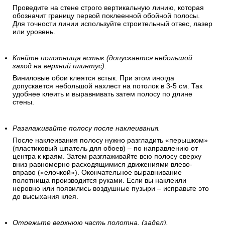
Сделайте пометку на стене, что бы первое полотно
было поклеено перпендикулярно полу.
Проведите на стене строго вертикальную линию, которая
обозначит границу первой поклеенной обойной полосы.
Для точности линии используйте строительный отвес, лазер
или уровень.
Клейте полотнища встык.(допускается небольшой
заход на верхний плинтус).
Виниловые обои клеятся встык. При этом иногда
допускается небольшой нахлест на потолок в 3-5 см. Так
удобнее клеить и выравнивать затем полосу по длине
стены.
Разглаживайте полосу после наклеивания.
После наклеивания полосу нужно разгладить «перышком»
(пластиковый шпатель для обоев) – по направлению от
центра к краям. Затем разглаживайте всю полосу сверху
вниз равномерно расходящимися движениями влево-
вправо («елочкой»). Окончательное выравнивание
полотнища производится руками. Если вы наклеили
неровно или появились воздушные пузыри – исправьте это
до высыхания клея.