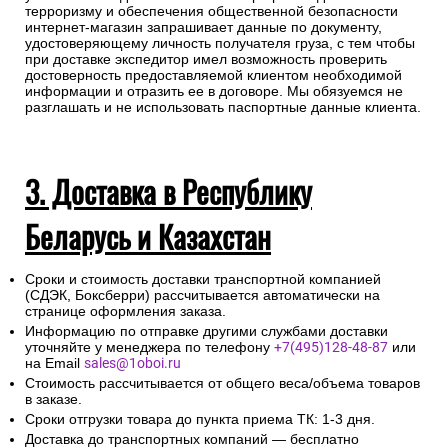
г. N374-ФЗ «О внесении изменений в Федеральный закон
«О противодействии терроризму» и отдельных
законодательных актов Российской Федерации в части
установления дополнительных мер противодействия
терроризму и обеспечения общественной безопасности
интернет-магазин запрашивает данные по документу,
удостоверяющему личность получателя груза, с тем чтобы
при доставке экспедитор имел возможность проверить
достоверность предоставляемой клиентом необходимой
информации и отразить ее в договоре. Мы обязуемся не
разглашать и не использовать паспортные данные клиента.
3. Доставка в Республику
Беларусь и Казахстан
Сроки и стоимость доставки транспортной компанией
(СДЭК, Боксберри) рассчитывается автоматически на
странице оформления заказа.
Информацию по отправке другими службами доставки
уточняйте у менеджера по телефону
+7(495)128-48-87
или
на Email
sales@1oboi.ru
Стоимость рассчитывается от общего веса/объема товаров