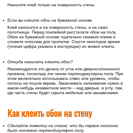
Если вы клеите обои на флизелиновой основе
Наносите клей только на поверхность стены.
Е
сли вы клеите обои на бумажной основе
Клей наносится и на поверхность стены, и на само
полотнище. Перед поклейкой расстелите обои на полу.
Обои на бумажной основе тщательно смажьте клеем и
сложите пополам для пропитки. Спустя некоторое время
(точная цифра указана в инструкции) их можно клеить.
Откуда начинать клеить обои?
Рекомендуется это делать от угла или дверного/оконного
проемов, поскольку эти линии перпендикулярны полу. При
этом желательно использовать отвес или уровень, чтобы
полосы не пошли вкривь. Заканчивать оклеивание нужно в
каком-нибудь незаметном месте – над дверью, в углу, там,
где часть стены будет скрыта мебелью или занавесками.
Как клеить обои на стену