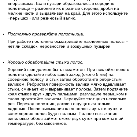
При поклеивании на обоях могут образоваться воздушные
пузыри. Маленькие воздушные пузыри исчезают сами
после высыхания клея. Чтобы устранить крупные пузыри
аккуратно отогните угол обоев и разгладьте полосу
«перышком». Если пузыри образовались в середине
полотнища – разгоните их в разные стороны, дробя на
мелкие части и выдавливая на край. Для этого используйте
«перышко» или резиновый валик.
Постоянно проверяйте полотнища
.
При работе постоянно осматривайте наклеенные полосы –
нет ли складок, неровностей и воздушных пузырей.
Хорошо обработайте стыки полос.
Хороший шов должен быть незаметен. При поклейке нового
полотна сделайте небольшой заход (около 5 мм) на
соседнюю полосу, а стык затем обработайте ребристым
валиком. Ребристая поверхность валика мягко вдавливает
стыки, сминает их и выравнивает полосы. Затем подтяните
края стыков друг к другу пальцами, разгладьте перышком и
снова прокатайте валиком. Чередуйте этот цикл несколько
раз. Переход полотнищ должен ощущаться только
ладонью. После высыхания клея полосы чуть стянутся и
совмещение полос будет полным. Полное высыхание
виниловых обоев займет около двух суток при комнатной