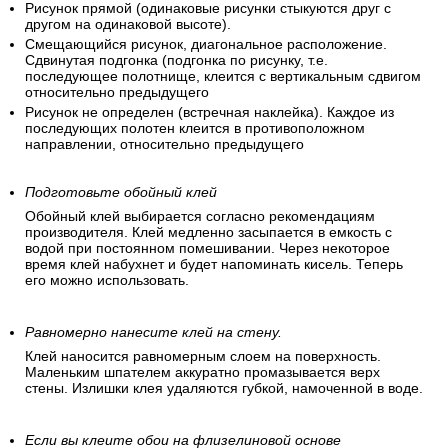
При наклеивании не нужно подгонять рисунок (обои без
узора и клеятся без совмещения).
Рисунок прямой (одинаковые рисунки стыкуются друг с
другом на одинаковой высоте).
Смещающийся рисунок, диагональное расположение.
Сдвинутая подгонка (подгонка по рисунку, т.е.
последующее полотнище, клеится с вертикальным сдвигом
относительно предыдущего
Рисунок не определен (встречная наклейка). Каждое из
последующих полотен клеится в противоположном
направлении, относительно предыдущего
Подготовьте обойный клей
Обойный клей выбирается согласно рекомендациям
производителя. Клей медленно засыпается в емкость с
водой при постоянном помешивании. Через некоторое
время клей набухнет и будет напоминать кисель. Теперь
его можно использовать.
Равномерно нанесите клей на стену.
Клей наносится равномерным слоем на поверхность.
Маленьким шпателем аккуратно промазывается верх
стены. Излишки клея удаляются губкой, намоченной в воде.