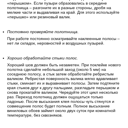
«перышком». Если пузыри образовались в середине
полотнища – разгоните их в разные стороны, дробя на
мелкие части и выдавливая на край. Для этого используйте
«перышко» или резиновый валик.
Постоянно проверяйте полотнища
.
При работе постоянно осматривайте наклеенные полосы –
нет ли складок, неровностей и воздушных пузырей.
Хорошо обработайте стыки полос.
Хороший шов должен быть незаметен. При поклейке нового
полотна сделайте небольшой заход (около 5 мм) на
соседнюю полосу, а стык затем обработайте ребристым
валиком. Ребристая поверхность валика мягко вдавливает
стыки, сминает их и выравнивает полосы. Затем подтяните
края стыков друг к другу пальцами, разгладьте перышком и
снова прокатайте валиком. Чередуйте этот цикл несколько
раз. Переход полотнищ должен ощущаться только
ладонью. После высыхания клея полосы чуть стянутся и
совмещение полос будет полным. Полное высыхание
виниловых обоев займет около двух суток при комнатной
температуре, без сквозняков.