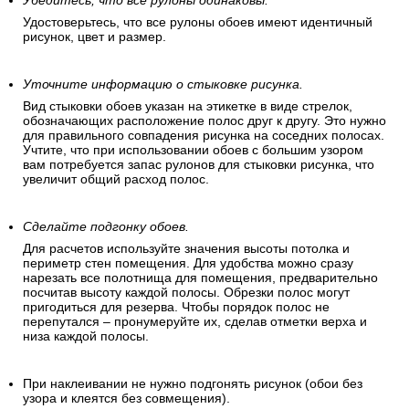
Убедитесь, что все рулоны одинаковы.
Удостоверьтесь, что все рулоны обоев имеют идентичный
рисунок, цвет и размер.
Уточните информацию о стыковке рисунка.
Вид стыковки обоев указан на этикетке в виде стрелок,
обозначающих расположение полос друг к другу. Это нужно
для правильного совпадения рисунка на соседних полосах.
Учтите, что при использовании обоев с большим узором
вам потребуется запас рулонов для стыковки рисунка, что
увеличит общий расход полос.
Сделайте подгонку обоев.
Для расчетов используйте значения высоты потолка и
периметр стен помещения. Для удобства можно сразу
нарезать все полотнища для помещения, предварительно
посчитав высоту каждой полосы. Обрезки полос могут
пригодиться для резерва. Чтобы порядок полос не
перепутался – пронумеруйте их, сделав отметки верха и
низа каждой полосы.
При наклеивании не нужно подгонять рисунок (обои без
узора и клеятся без совмещения).