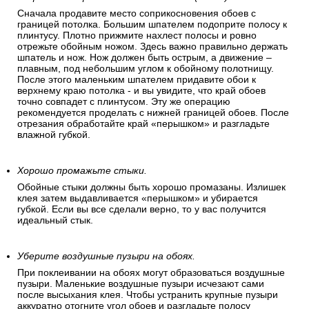
Сначала продавите место соприкосновения обоев с
границей потолка. Большим шпателем подоприте полосу к
плинтусу. Плотно прижмите нахлест полосы и ровно
отрежьте обойным ножом. Здесь важно правильно держать
шпатель и нож. Нож должен быть острым, а движение –
плавным, под небольшим углом к обойному полотнищу.
После этого маленьким шпателем придавите обои к
верхнему краю потолка - и вы увидите, что край обоев
точно совпадет с плинтусом. Эту же операцию
рекомендуется проделать с нижней границей обоев. После
отрезания обработайте край «перышком» и разгладьте
влажной губкой.
Хорошо промажьте стыки.
Обойные стыки должны быть хорошо промазаны. Излишек
клея затем выдавливается «перышком» и убирается
губкой. Если вы все сделали верно, то у вас получится
идеальный стык.
Уберите воздушные пузыри на обоях.
При поклеивании на обоях могут образоваться воздушные
пузыри. Маленькие воздушные пузыри исчезают сами
после высыхания клея. Чтобы устранить крупные пузыри
аккуратно отогните угол обоев и разгладьте полосу