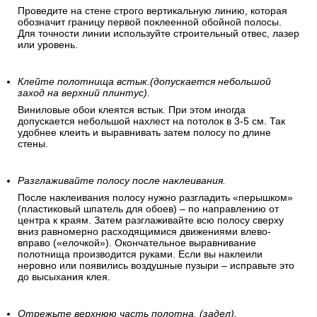
Проведите на стене строго вертикальную линию, которая
обозначит границу первой поклеенной обойной полосы.
Для точности линии используйте строительный отвес, лазер
или уровень.
Клейте полотнища встык.(допускается небольшой
заход на верхний плинтус).
Виниловые обои клеятся встык. При этом иногда
допускается небольшой нахлест на потолок в 3-5 см. Так
удобнее клеить и выравнивать затем полосу по длине
стены.
Разглаживайте полосу после наклеивания.
После наклеивания полосу нужно разгладить «перышком»
(пластиковый шпатель для обоев) – по направлению от
центра к краям. Затем разглаживайте всю полосу сверху
вниз равномерно расходящимися движениями влево-
вправо («елочкой»). Окончательное выравнивание
полотнища производится руками. Если вы наклеили
неровно или появились воздушные пузыри – исправьте это
до высыхания клея.
Отрежьте верхнюю часть полотна. (задел).