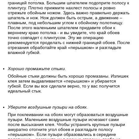
границей потолка. Большим шпателем подоприте полосу к
плинтусу. Плотно прижмите нахлест полосы и ровно
отрежьте обойным ножом. Здесь важно правильно держать
шпатель и нож. Нож должен быть острым, а движение –
плавным, под небольшим углом к обойному полотнищу.
После этого маленьким шпателем придавите обои к
верхнему краю потолка - и вы увидите, что край обоев
точно совпадет с плинтусом. Эту же операцию
рекомендуется проделать с нижней границей обоев. После
отрезания обработайте край «перышком» и разгладьте
влажной губкой.
Хорошо промажьте стыки.
Обойные стыки должны быть хорошо промазаны. Излишек
клея затем выдавливается «перышком» и убирается
губкой. Если вы все сделали верно, то у вас получится
идеальный стык.
Уберите воздушные пузыри на обоях.
При поклеивании на обоях могут образоваться воздушные
пузыри. Маленькие воздушные пузыри исчезают сами
после высыхания клея. Чтобы устранить крупные пузыри
аккуратно отогните угол обоев и разгладьте полосу
«перышком». Если пузыри образовались в середине