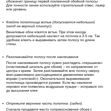
обозначит границу первой поклеенной обойной полосы.
Для точности линии используйте строительный отвес, лазер
или уровень.
Клейте полотнища встык.(допускается небольшой
заход на верхний плинтус).
Виниловые обои клеятся встык. При этом иногда
допускается небольшой нахлест на потолок в 3-5 см. Так
удобнее клеить и выравнивать затем полосу по длине
стены.
Разглаживайте полосу после наклеивания.
После наклеивания полосу нужно разгладить «перышком»
(пластиковый шпатель для обоев) – по направлению от
центра к краям. Затем разглаживайте всю полосу сверху
вниз равномерно расходящимися движениями влево-
вправо («елочкой»). Окончательное выравнивание
полотнища производится руками. Если вы наклеили
неровно или появились воздушные пузыри – исправьте это
до высыхания клея.
Отрежьте верхнюю часть полотна. (задел).
Сначала продавите место соприкосновения обоев с