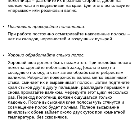
полотнища – разгоните их в разные стороны, дробя на
мелкие части и выдавливая на край. Для этого используйте
«перышко» или резиновый валик.
Постоянно проверяйте полотнища
.
При работе постоянно осматривайте наклеенные полосы –
нет ли складок, неровностей и воздушных пузырей.
Хорошо обработайте стыки полос.
Хороший шов должен быть незаметен. При поклейке нового
полотна сделайте небольшой заход (около 5 мм) на
соседнюю полосу, а стык затем обработайте ребристым
валиком. Ребристая поверхность валика мягко вдавливает
стыки, сминает их и выравнивает полосы. Затем подтяните
края стыков друг к другу пальцами, разгладьте перышком и
снова прокатайте валиком. Чередуйте этот цикл несколько
раз. Переход полотнищ должен ощущаться только
ладонью. После высыхания клея полосы чуть стянутся и
совмещение полос будет полным. Полное высыхание
виниловых обоев займет около двух суток при комнатной
температуре, без сквозняков.