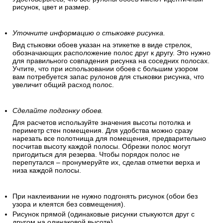
рисунок, цвет и размер.
Уточните информацию о стыковке рисунка.
Вид стыковки обоев указан на этикетке в виде стрелок,
обозначающих расположение полос друг к другу. Это нужно
для правильного совпадения рисунка на соседних полосах.
Учтите, что при использовании обоев с большим узором
вам потребуется запас рулонов для стыковки рисунка, что
увеличит общий расход полос.
Сделайте подгонку обоев.
Для расчетов используйте значения высоты потолка и
периметр стен помещения. Для удобства можно сразу
нарезать все полотнища для помещения, предварительно
посчитав высоту каждой полосы. Обрезки полос могут
пригодиться для резерва. Чтобы порядок полос не
перепутался – пронумеруйте их, сделав отметки верха и
низа каждой полосы.
При наклеивании не нужно подгонять рисунок (обои без
узора и клеятся без совмещения).
Рисунок прямой (одинаковые рисунки стыкуются друг с
другом на одинаковой высоте).