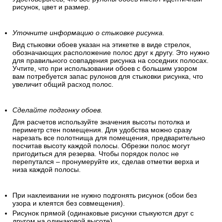
рисунок, цвет и размер.
Уточните информацию о стыковке рисунка.
Вид стыковки обоев указан на этикетке в виде стрелок,
обозначающих расположение полос друг к другу. Это нужно
для правильного совпадения рисунка на соседних полосах.
Учтите, что при использовании обоев с большим узором
вам потребуется запас рулонов для стыковки рисунка, что
увеличит общий расход полос.
Сделайте подгонку обоев.
Для расчетов используйте значения высоты потолка и
периметр стен помещения. Для удобства можно сразу
нарезать все полотнища для помещения, предварительно
посчитав высоту каждой полосы. Обрезки полос могут
пригодиться для резерва. Чтобы порядок полос не
перепутался – пронумеруйте их, сделав отметки верха и
низа каждой полосы.
При наклеивании не нужно подгонять рисунок (обои без
узора и клеятся без совмещения).
Рисунок прямой (одинаковые рисунки стыкуются друг с
другом на одинаковой высоте).