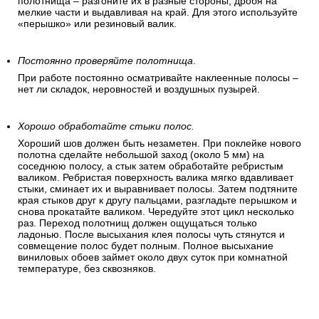
полотнища – разгоните их в разные стороны, дробя на
мелкие части и выдавливая на край. Для этого используйте
«перышко» или резиновый валик.
Постоянно проверяйте полотнища
.
При работе постоянно осматривайте наклеенные полосы –
нет ли складок, неровностей и воздушных пузырей.
Хорошо обработайте стыки полос.
Хороший шов должен быть незаметен. При поклейке нового
полотна сделайте небольшой заход (около 5 мм) на
соседнюю полосу, а стык затем обработайте ребристым
валиком. Ребристая поверхность валика мягко вдавливает
стыки, сминает их и выравнивает полосы. Затем подтяните
края стыков друг к другу пальцами, разгладьте перышком и
снова прокатайте валиком. Чередуйте этот цикл несколько
раз. Переход полотнищ должен ощущаться только
ладонью. После высыхания клея полосы чуть стянутся и
совмещение полос будет полным. Полное высыхание
виниловых обоев займет около двух суток при комнатной
температуре, без сквозняков.