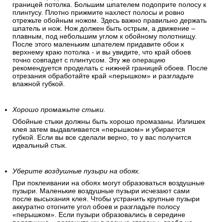
границей потолка. Большим шпателем подоприте полосу к
плинтусу. Плотно прижмите нахлест полосы и ровно
отрежьте обойным ножом. Здесь важно правильно держать
шпатель и нож. Нож должен быть острым, а движение –
плавным, под небольшим углом к обойному полотнищу.
После этого маленьким шпателем придавите обои к
верхнему краю потолка - и вы увидите, что край обоев
точно совпадет с плинтусом. Эту же операцию
рекомендуется проделать с нижней границей обоев. После
отрезания обработайте край «перышком» и разгладьте
влажной губкой.
Хорошо промажьте стыки.
Обойные стыки должны быть хорошо промазаны. Излишек
клея затем выдавливается «перышком» и убирается
губкой. Если вы все сделали верно, то у вас получится
идеальный стык.
Уберите воздушные пузыри на обоях.
При поклеивании на обоях могут образоваться воздушные
пузыри. Маленькие воздушные пузыри исчезают сами
после высыхания клея. Чтобы устранить крупные пузыри
аккуратно отогните угол обоев и разгладьте полосу
«перышком». Если пузыри образовались в середине