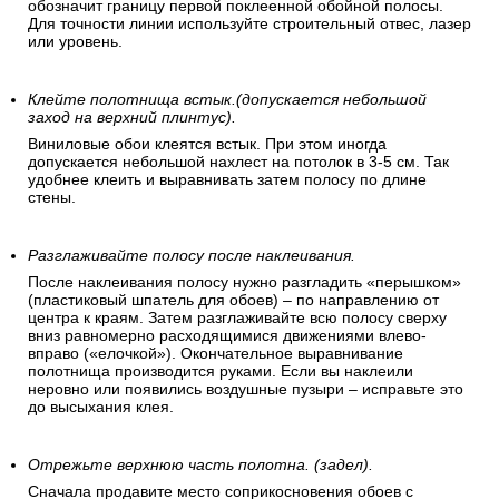
обозначит границу первой поклеенной обойной полосы.
Для точности линии используйте строительный отвес, лазер
или уровень.
Клейте полотнища встык.(допускается небольшой
заход на верхний плинтус).
Виниловые обои клеятся встык. При этом иногда
допускается небольшой нахлест на потолок в 3-5 см. Так
удобнее клеить и выравнивать затем полосу по длине
стены.
Разглаживайте полосу после наклеивания.
После наклеивания полосу нужно разгладить «перышком»
(пластиковый шпатель для обоев) – по направлению от
центра к краям. Затем разглаживайте всю полосу сверху
вниз равномерно расходящимися движениями влево-
вправо («елочкой»). Окончательное выравнивание
полотнища производится руками. Если вы наклеили
неровно или появились воздушные пузыри – исправьте это
до высыхания клея.
Отрежьте верхнюю часть полотна. (задел).
Сначала продавите место соприкосновения обоев с