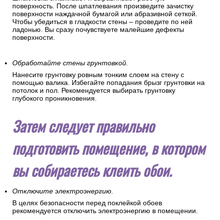
На поверхности стен не должно быть никаких посторонних
предметов (кронштейнов, креплений, гвоздей). Если в
помещении были поклеены старые обои, то смочите их
водой и удалите кистью или шпателем.
Сделайте стены гладкими.
Все мелкие изъяны стен устраняются шпаклеванием.
Шпаклевка сглаживает и выравнивает рабочую
поверхность. После шпатлевания произведите зачистку
поверхности наждачной бумагой или абразивной сеткой.
Чтобы убедиться в гладкости стены – проведите по ней
ладонью. Вы сразу почувствуете малейшие дефекты
поверхности.
Обработайте стены грунтовкой.
Нанесите грунтовку ровным тонким слоем на стену с
помощью валика. Избегайте попадания брызг грунтовки на
потолок и пол. Рекомендуется выбирать грунтовку
глубокого проникновения.
Затем следует правильно