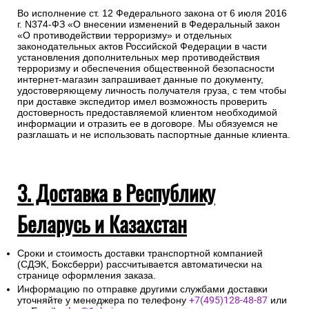
подтверждения заказа и уточнения внесенных данных.
Любой груз, отправляемый транспортной компанией,
подлежит страхованию, данная мера позволит Вам
получить компенсацию от страховой компании в случае
повреждения или утраты груза в процессе
транспортировки.
Для получении заказа в пункте выдачи ТК необходимо
предоставление паспорта.
Во исполнение ст. 12 Федерального закона от 6 июля 2016
г. N374-ФЗ «О внесении изменений в Федеральный закон
«О противодействии терроризму» и отдельных
законодательных актов Российской Федерации в части
установления дополнительных мер противодействия
терроризму и обеспечения общественной безопасности
интернет-магазин запрашивает данные по документу,
удостоверяющему личность получателя груза, с тем чтобы
при доставке экспедитор имел возможность проверить
достоверность предоставляемой клиентом необходимой
информации и отразить ее в договоре. Мы обязуемся не
разглашать и не использовать паспортные данные клиента.
3. Доставка в Республику