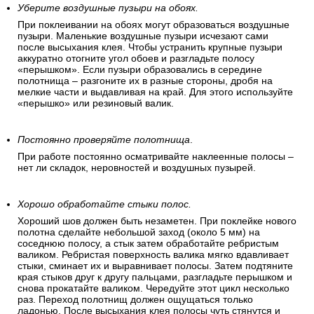
Хорошо промажьте стыки.
Обойные стыки должны быть хорошо промазаны. Излишек
клея затем выдавливается «перышком» и убирается
губкой. Если вы все сделали верно, то у вас получится
идеальный стык.
Уберите воздушные пузыри на обоях.
При поклеивании на обоях могут образоваться воздушные
пузыри. Маленькие воздушные пузыри исчезают сами
после высыхания клея. Чтобы устранить крупные пузыри
аккуратно отогните угол обоев и разгладьте полосу
«перышком». Если пузыри образовались в середине
полотнища – разгоните их в разные стороны, дробя на
мелкие части и выдавливая на край. Для этого используйте
«перышко» или резиновый валик.
Постоянно проверяйте полотнища
.
При работе постоянно осматривайте наклеенные полосы –
нет ли складок, неровностей и воздушных пузырей.