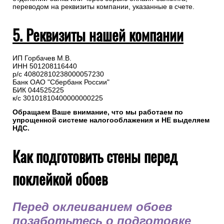
доставки с менеджером.
Для самостоятельного формирования счета необходимо
перейти в “Профиль”(авторизация на сайте не
обязательна) => Заказы => Детали заказа №=> Распечатать
счет (PDF)
В назначении платежа укажите номер заказа.
Оплата на расчетный счет осуществляется в любом
отделении банка или через сервис онлайн-банкинга,
переводом на реквизиты компании, указанные в счете.
5. Реквизиты нашей компании
ИП Горбачев М.В.
ИНН 501208116440
р/с 40802810238000057230
Банк ОАО "Сбербанк России"
БИК 044525225
к/с 30101810400000000225
Обращаем Ваше внимание, что мы работаем по
упрощенной системе налогооблажения и НЕ выделяем
НДС.