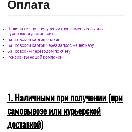
печатью перевозчика, подписать приёмную накладную и
забрать груз.
!Все требуемые для заполнения формы Актов должны быть
предоставлены для заполнения менеджером транспортной
компании.
По любым вопросам возникшим в процессе
транспортировки заказа Вы можете обращаться к нам, по
телефону.
+7(495)128-48-87
Опл
ата
Наличными при получении (при самовывозы или
курьерской доставкой)
Банковской картой онлайн
Банковской картой через запрос менеджеру
Банковским переводом по счету
Реквизиты нашей компании