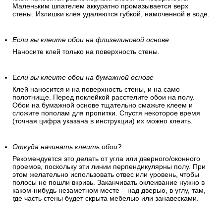
Обойный клей выбирается согласно рекомендациям
производителя. Клей медленно засыпается в емкость с
водой при постоянном помешивании. Через некоторое
время клей набухнет и будет напоминать кисель. Теперь
его можно использовать.
Равномерно нанесите клей на стену.
Клей наносится равномерным слоем на поверхность.
Маленьким шпателем аккуратно промазывается верх
стены. Излишки клея удаляются губкой, намоченной в воде.
Если вы клеите обои на флизелиновой основе
Наносите клей только на поверхность стены.
Е
сли вы клеите обои на бумажной основе
Клей наносится и на поверхность стены, и на само
полотнище. Перед поклейкой расстелите обои на полу.
Обои на бумажной основе тщательно смажьте клеем и
сложите пополам для пропитки. Спустя некоторое время
(точная цифра указана в инструкции) их можно клеить.