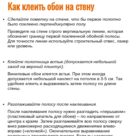
Откуда начинать клеить обои?
Рекомендуется это делать от угла или дверного/оконного
проемов, поскольку эти линии перпендикулярны полу. При
этом желательно использовать отвес или уровень, чтобы
полосы не пошли вкривь. Заканчивать оклеивание нужно в
каком-нибудь незаметном месте – над дверью, в углу, там,
где часть стены будет скрыта мебелью или занавесками.
Как клеить обои на стену
Сделайте пометку на стене, что бы первое полотно
было поклеено перпендикулярно полу.
Проведите на стене строго вертикальную линию, которая
обозначит границу первой поклеенной обойной полосы.
Для точности линии используйте строительный отвес, лазер
или уровень.
Клейте полотнища встык.(допускается небольшой
заход на верхний плинтус).
Виниловые обои клеятся встык. При этом иногда
допускается небольшой нахлест на потолок в 3-5 см. Так
удобнее клеить и выравнивать затем полосу по длине