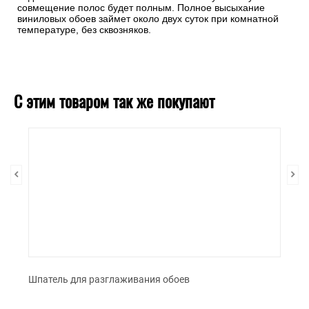
Хорошо обработайте стыки полос.
Хороший шов должен быть незаметен. При поклейке нового
полотна сделайте небольшой заход (около 5 мм) на
соседнюю полосу, а стык затем обработайте ребристым
валиком. Ребристая поверхность валика мягко вдавливает
стыки, сминает их и выравнивает полосы. Затем подтяните
края стыков друг к другу пальцами, разгладьте перышком и
снова прокатайте валиком. Чередуйте этот цикл несколько
раз. Переход полотнищ должен ощущаться только
ладонью. После высыхания клея полосы чуть стянутся и
совмещение полос будет полным. Полное высыхание
виниловых обоев займет около двух суток при комнатной
температуре, без сквозняков.
С этим товаром так же покупают