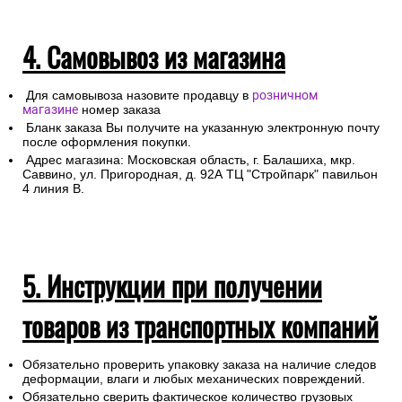
Любой груз, отправляемый транспортной компанией,
подлежит страхованию, данная мера позволит Вам
получить компенсацию от страховой компании в случае
повреждения или утраты груза в процессе
транспортировки.
Для получении заказа в пункте выдачи ТК необходимо
предоставление паспорта.
4. Самовывоз из магазина
Для самовывоза назовите продавцу в
розничном
магазине
номер заказа
Бланк заказа Вы получите на указанную электронную почту
после оформления покупки.
Адрес магазина: Московская область, г. Балашиха, мкр.
Саввино, ул. Пригородная, д. 92А ТЦ "Стройпарк" павильон
4 линия В.