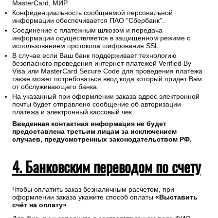
После оформления заказа или в случае сбоя оплаты на
сайте онлайн свяжитесь с нами по электронной почте
(
sales@1oboi.ru
) или телефону (
+7(495)128-48-87
).
Менеджер сгенерирует ссылку на платежный шлюз ПАО
"Сбербанк" и направит удобным Вам способом.
Проведение платежей по банковским картам любого банка
осуществляется без дополнительных комиссий и в строгом
соответствии с требованиями платежных систем Visa,
MasterCard, МИР.
Конфиденциальность сообщаемой персональной
информации обеспечивается ПАО "Сбербанк".
Соединение с платежным шлюзом и передача
информации осуществляется в защищенном режиме с
использованием протокола шифрования SSL.
В случае если Ваш банк поддерживает технологию
безопасного проведения интернет-платежей Verified By
Visa или MasterCard Secure Code для проведения платежа
также может потребоваться ввод кода который придет Вам
от обслуживающего банка.
На указанный при оформлении заказа адрес электронной
почты будет отправлено сообщение об авторизации
платежа и электронный кассовый чек.
Введенная контактная информация не будет
предоставлена третьим лицам за исключением