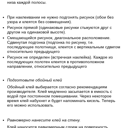
Сделайте подгонку обоев.
Для расчетов используйте значения высоты потолка и
периметр стен помещения. Для удобства можно сразу
нарезать все полотнища для помещения, предварительно
посчитав высоту каждой полосы. Обрезки полос могут
пригодиться для резерва. Чтобы порядок полос не
перепутался – пронумеруйте их, сделав отметки верха и
низа каждой полосы.
При наклеивании не нужно подгонять рисунок (обои без
узора и клеятся без совмещения).
Рисунок прямой (одинаковые рисунки стыкуются друг с
другом на одинаковой высоте).
Смещающийся рисунок, диагональное расположение.
Сдвинутая подгонка (подгонка по рисунку, т.е.
последующее полотнище, клеится с вертикальным сдвигом
относительно предыдущего
Рисунок не определен (встречная наклейка). Каждое из
последующих полотен клеится в противоположном
направлении, относительно предыдущего
Подготовьте обойный клей