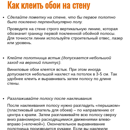
Откуда начинать клеить обои?
Рекомендуется это делать от угла или дверного/оконного
проемов, поскольку эти линии перпендикулярны полу. При
этом желательно использовать отвес или уровень, чтобы
полосы не пошли вкривь. Заканчивать оклеивание нужно в
каком-нибудь незаметном месте – над дверью, в углу, там,
где часть стены будет скрыта мебелью или занавесками.
Как клеить обои на стену
Сделайте пометку на стене, что бы первое полотно
было поклеено перпендикулярно полу.
Проведите на стене строго вертикальную линию, которая
обозначит границу первой поклеенной обойной полосы.
Для точности линии используйте строительный отвес, лазер
или уровень.
Клейте полотнища встык.(допускается небольшой
заход на верхний плинтус).
Виниловые обои клеятся встык. При этом иногда
допускается небольшой нахлест на потолок в 3-5 см. Так
удобнее клеить и выравнивать затем полосу по длине