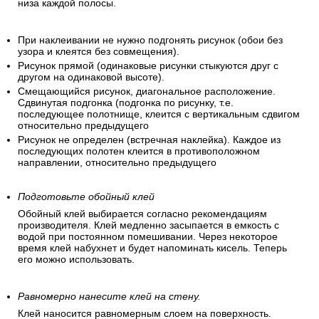
Сделайте подгонку обоев.
Для расчетов используйте значения высоты потолка и
периметр стен помещения. Для удобства можно сразу
нарезать все полотнища для помещения, предварительно
посчитав высоту каждой полосы. Обрезки полос могут
пригодиться для резерва. Чтобы порядок полос не
перепутался – пронумеруйте их, сделав отметки верха и
низа каждой полосы.
При наклеивании не нужно подгонять рисунок (обои без
узора и клеятся без совмещения).
Рисунок прямой (одинаковые рисунки стыкуются друг с
другом на одинаковой высоте).
Смещающийся рисунок, диагональное расположение.
Сдвинутая подгонка (подгонка по рисунку, т.е.
последующее полотнище, клеится с вертикальным сдвигом
относительно предыдущего
Рисунок не определен (встречная наклейка). Каждое из
последующих полотен клеится в противоположном
направлении, относительно предыдущего
Подготовьте обойный клей