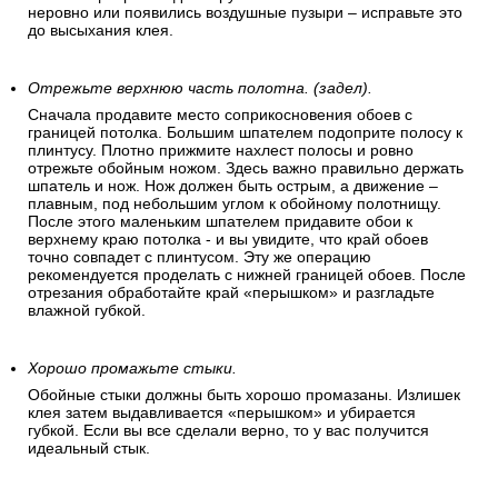
стены.
Разглаживайте полосу после наклеивания.
После наклеивания полосу нужно разгладить «перышком»
(пластиковый шпатель для обоев) – по направлению от
центра к краям. Затем разглаживайте всю полосу сверху
вниз равномерно расходящимися движениями влево-
вправо («елочкой»). Окончательное выравнивание
полотнища производится руками. Если вы наклеили
неровно или появились воздушные пузыри – исправьте это
до высыхания клея.
Отрежьте верхнюю часть полотна. (задел).
Сначала продавите место соприкосновения обоев с
границей потолка. Большим шпателем подоприте полосу к
плинтусу. Плотно прижмите нахлест полосы и ровно
отрежьте обойным ножом. Здесь важно правильно держать
шпатель и нож. Нож должен быть острым, а движение –
плавным, под небольшим углом к обойному полотнищу.
После этого маленьким шпателем придавите обои к
верхнему краю потолка - и вы увидите, что край обоев
точно совпадет с плинтусом. Эту же операцию
рекомендуется проделать с нижней границей обоев. После
отрезания обработайте край «перышком» и разгладьте
влажной губкой.