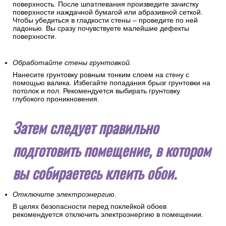
На поверхности стен не должно быть никаких посторонних
предметов (кронштейнов, креплений, гвоздей). Если в
помещении были поклеены старые обои, то смочите их
водой и удалите кистью или шпателем.
Сделайте стены гладкими.
Все мелкие изъяны стен устраняются шпаклеванием.
Шпаклевка сглаживает и выравнивает рабочую
поверхность. После шпатлевания произведите зачистку
поверхности наждачной бумагой или абразивной сеткой.
Чтобы убедиться в гладкости стены – проведите по ней
ладонью. Вы сразу почувствуете малейшие дефекты
поверхности.
Обработайте стены грунтовкой.
Нанесите грунтовку ровным тонким слоем на стену с
помощью валика. Избегайте попадания брызг грунтовки на
потолок и пол. Рекомендуется выбирать грунтовку
глубокого проникновения.
Затем следует правильно