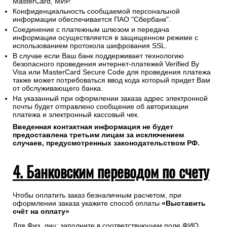
После оформления заказа или в случае сбоя оплаты на
сайте онлайн свяжитесь с нами по электронной почте
(
sales@1oboi.ru
) или телефону (
+7(495)128-48-87
).
Менеджер сгенерирует ссылку на платежный шлюз ПАО
"Сбербанк" и направит удобным Вам способом.
Проведение платежей по банковским картам любого банка
осуществляется без дополнительных комиссий и в строгом
соответствии с требованиями платежных систем Visa,
MasterCard, МИР.
Конфиденциальность сообщаемой персональной
информации обеспечивается ПАО "Сбербанк".
Соединение с платежным шлюзом и передача
информации осуществляется в защищенном режиме с
использованием протокола шифрования SSL.
В случае если Ваш банк поддерживает технологию
безопасного проведения интернет-платежей Verified By
Visa или MasterCard Secure Code для проведения платежа
также может потребоваться ввод кода который придет Вам
от обслуживающего банка.
На указанный при оформлении заказа адрес электронной
почты будет отправлено сообщение об авторизации
платежа и электронный кассовый чек.
Введенная контактная информация не будет
предоставлена третьим лицам за исключением
случаев, предусмотренных законодательством РФ.