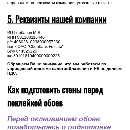
доставки с менеджером.
Для самостоятельного формирования счета необходимо
перейти в “Профиль”(авторизация на сайте не
обязательна) => Заказы => Детали заказа №=> Распечатать
счет (PDF)
В назначении платежа укажите номер заказа.
Оплата на расчетный счет осуществляется в любом
отделении банка или через сервис онлайн-банкинга,
переводом на реквизиты компании, указанные в счете.
5. Реквизиты нашей компании
ИП Горбачев М.В.
ИНН 501208116440
р/с 40802810238000057230
Банк ОАО "Сбербанк России"
БИК 044525225
к/с 30101810400000000225
Обращаем Ваше внимание, что мы работаем по
упрощенной системе налогооблажения и НЕ выделяем
НДС.