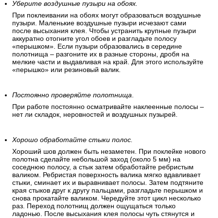
Хорошо промажьте стыки.
Обойные стыки должны быть хорошо промазаны. Излишек
клея затем выдавливается «перышком» и убирается
губкой. Если вы все сделали верно, то у вас получится
идеальный стык.
Уберите воздушные пузыри на обоях.
При поклеивании на обоях могут образоваться воздушные
пузыри. Маленькие воздушные пузыри исчезают сами
после высыхания клея. Чтобы устранить крупные пузыри
аккуратно отогните угол обоев и разгладьте полосу
«перышком». Если пузыри образовались в середине
полотнища – разгоните их в разные стороны, дробя на
мелкие части и выдавливая на край. Для этого используйте
«перышко» или резиновый валик.
Постоянно проверяйте полотнища
.
При работе постоянно осматривайте наклеенные полосы –
нет ли складок, неровностей и воздушных пузырей.