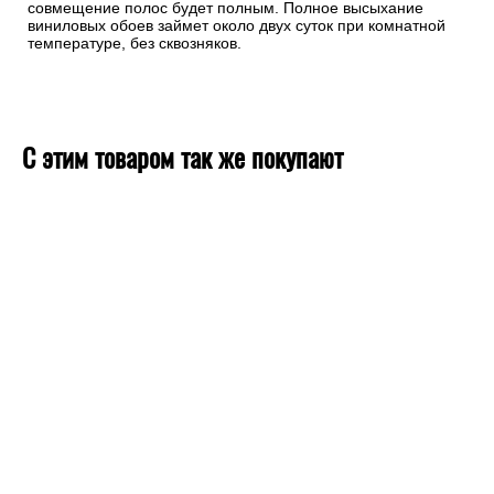
Хорошо обработайте стыки полос.
Хороший шов должен быть незаметен. При поклейке нового
полотна сделайте небольшой заход (около 5 мм) на
соседнюю полосу, а стык затем обработайте ребристым
валиком. Ребристая поверхность валика мягко вдавливает
стыки, сминает их и выравнивает полосы. Затем подтяните
края стыков друг к другу пальцами, разгладьте перышком и
снова прокатайте валиком. Чередуйте этот цикл несколько
раз. Переход полотнищ должен ощущаться только
ладонью. После высыхания клея полосы чуть стянутся и
совмещение полос будет полным. Полное высыхание
виниловых обоев займет около двух суток при комнатной
температуре, без сквозняков.
С этим товаром так же покупают