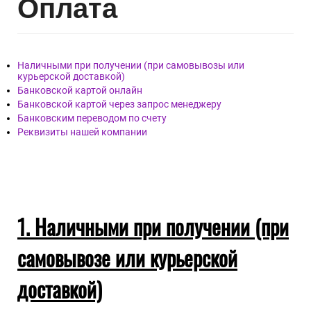
печатью перевозчика, подписать приёмную накладную и
забрать груз.
!Все требуемые для заполнения формы Актов должны быть
предоставлены для заполнения менеджером транспортной
компании.
По любым вопросам возникшим в процессе
транспортировки заказа Вы можете обращаться к нам, по
телефону.
+7(495)128-48-87
Опл
ата
Наличными при получении (при самовывозы или
курьерской доставкой)
Банковской картой онлайн
Банковской картой через запрос менеджеру
Банковским переводом по счету
Реквизиты нашей компании