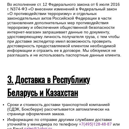
Любой груз, отправляемый транспортной компанией,
подлежит страхованию, данная мера позволит Вам
получить компенсацию от страховой компании в случае
повреждения или утраты груза в процессе
транспортировки.
Для получении заказа в пункте выдачи ТК необходимо
предоставление паспорта.
Во исполнение ст. 12 Федерального закона от 6 июля 2016
г. N374-ФЗ «О внесении изменений в Федеральный закон
«О противодействии терроризму» и отдельных
законодательных актов Российской Федерации в части
установления дополнительных мер противодействия
терроризму и обеспечения общественной безопасности
интернет-магазин запрашивает данные по документу,
удостоверяющему личность получателя груза, с тем чтобы
при доставке экспедитор имел возможность проверить
достоверность предоставляемой клиентом необходимой
информации и отразить ее в договоре. Мы обязуемся не
разглашать и не использовать паспортные данные клиента.
3. Доставка в Республику