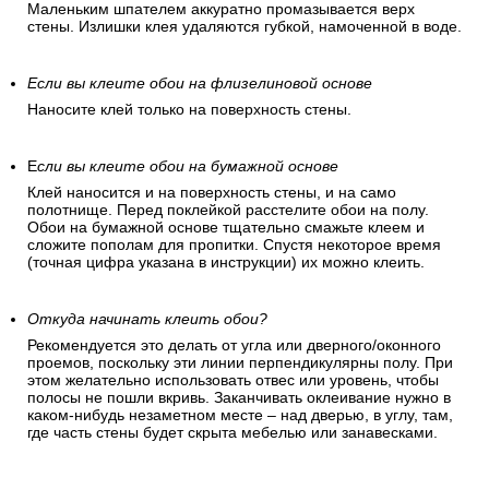
Обойный клей выбирается согласно рекомендациям
производителя. Клей медленно засыпается в емкость с
водой при постоянном помешивании. Через некоторое
время клей набухнет и будет напоминать кисель. Теперь
его можно использовать.
Равномерно нанесите клей на стену.
Клей наносится равномерным слоем на поверхность.
Маленьким шпателем аккуратно промазывается верх
стены. Излишки клея удаляются губкой, намоченной в воде.
Если вы клеите обои на флизелиновой основе
Наносите клей только на поверхность стены.
Е
сли вы клеите обои на бумажной основе
Клей наносится и на поверхность стены, и на само
полотнище. Перед поклейкой расстелите обои на полу.
Обои на бумажной основе тщательно смажьте клеем и
сложите пополам для пропитки. Спустя некоторое время
(точная цифра указана в инструкции) их можно клеить.