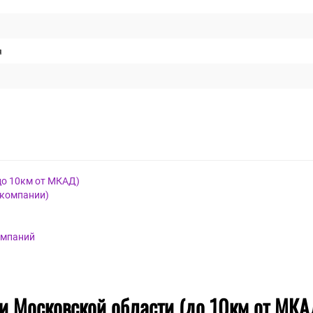
я
до 10км от МКАД)
 компании)
омпаний
 и Московской области (до 10км от МКА