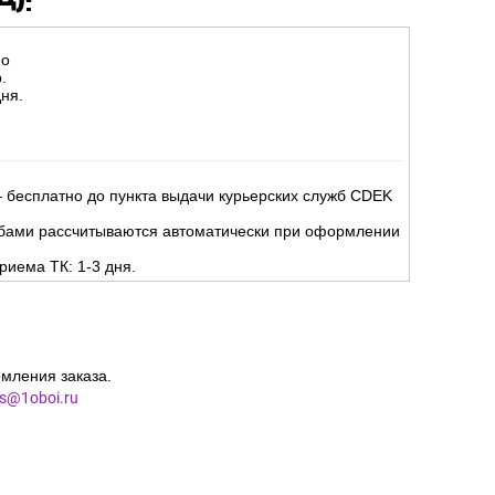
но
.
ня.
 бесплатно до пункта выдачи курьерских служб CDEK
жбами рассчитываются автоматически при оформлении
риема ТК: 1-3 дня.
мления заказа.
es@1oboi.ru