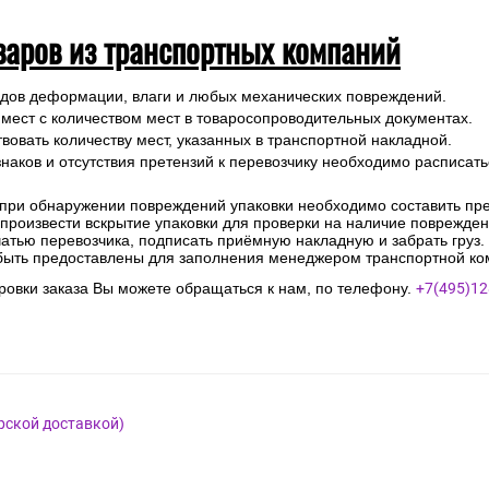
варов из транспортных компаний
ледов деформации, влаги и любых механических повреждений.
 мест с количеством мест в товаросопроводительных документах.
вовать количеству мест, указанных в транспортной накладной.
наков и отсутствия претензий к перевозчику необходимо расписатьс
 при обнаружении повреждений упаковки необходимо составить прет
е произвести вскрытие упаковки для проверки на наличие поврежде
чатью перевозчика, подписать приёмную накладную и забрать груз.
быть предоставлены для заполнения менеджером транспортной ко
овки заказа Вы можете обращаться к нам, по телефону.
+7(495)12
рской доставкой)