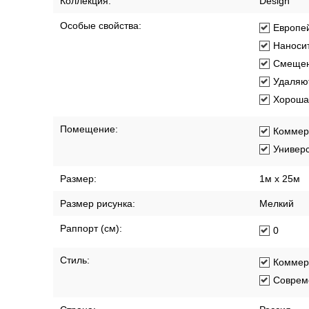
Коллекция:
Design
Особые свойства:
Европей
Наносит
Смещен
Удаляют
Хорошая
Помещение:
Коммер
Универ
Размер:
1м х 25м
Размер рисунка:
Мелкий
Раппорт (см):
0
Стиль:
Коммер
Соврем