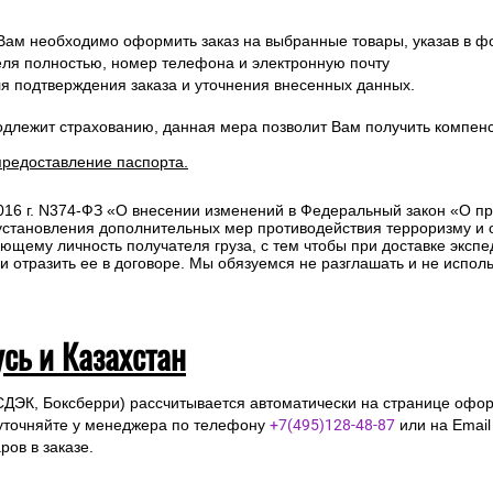
 Вам необходимо оформить заказ на выбранные товары, указав в ф
ля полностью, номер телефона и электронную почту
ля подтверждения заказа и уточнения внесенных данных.
одлежит страхованию, данная мера позволит Вам получить компен
предоставление паспорта.
2016 г. N374-ФЗ «О внесении изменений в Федеральный закон «О п
 установления дополнительных мер противодействия терроризму и
ющему личность получателя груза, с тем чтобы при доставке эксп
отразить ее в договоре. Мы обязуемся не разглашать и не исполь
усь и Казахстан
СДЭК, Боксберри) рассчитывается автоматически на странице офор
уточняйте у менеджера по телефону
+7(495)128-48-87
или на Emai
ов в заказе.