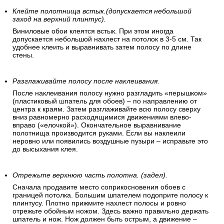
Клейте полотнища встык.(допускается небольшой
заход на верхний плинтус).
Виниловые обои клеятся встык. При этом иногда
допускается небольшой нахлест на потолок в 3-5 см. Так
удобнее клеить и выравнивать затем полосу по длине
стены.
Разглаживайте полосу после наклеивания.
После наклеивания полосу нужно разгладить «перышком»
(пластиковый шпатель для обоев) – по направлению от
центра к краям. Затем разглаживайте всю полосу сверху
вниз равномерно расходящимися движениями влево-
вправо («елочкой»). Окончательное выравнивание
полотнища производится руками. Если вы наклеили
неровно или появились воздушные пузыри – исправьте это
до высыхания клея.
Отрежьте верхнюю часть полотна. (задел).
Сначала продавите место соприкосновения обоев с
границей потолка. Большим шпателем подоприте полосу к
плинтусу. Плотно прижмите нахлест полосы и ровно
отрежьте обойным ножом. Здесь важно правильно держать
шпатель и нож. Нож должен быть острым, а движение –