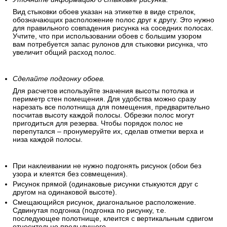
Вид стыковки обоев указан на этикетке в виде стрелок,
обозначающих расположение полос друг к другу. Это нужно
для правильного совпадения рисунка на соседних полосах.
Учтите, что при использовании обоев с большим узором
вам потребуется запас рулонов для стыковки рисунка, что
увеличит общий расход полос.
Сделайте подгонку обоев.
Для расчетов используйте значения высоты потолка и
периметр стен помещения. Для удобства можно сразу
нарезать все полотнища для помещения, предварительно
посчитав высоту каждой полосы. Обрезки полос могут
пригодиться для резерва. Чтобы порядок полос не
перепутался – пронумеруйте их, сделав отметки верха и
низа каждой полосы.
При наклеивании не нужно подгонять рисунок (обои без
узора и клеятся без совмещения).
Рисунок прямой (одинаковые рисунки стыкуются друг с
другом на одинаковой высоте).
Смещающийся рисунок, диагональное расположение.
Сдвинутая подгонка (подгонка по рисунку, т.е.
последующее полотнище, клеится с вертикальным сдвигом
относительно предыдущего