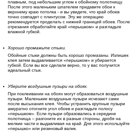
плавным, под небольшим углом к обойному полотнищу.
После этого маленьким шпателем придавите обои к
верхнему краю потолка - и вы увидите, что край обоев
точно совпадет с плинтусом. Эту же операцию
рекомендуется проделать с нижней границей обоев. После
отрезания обработайте край «перышком» и разгладьте
влажной губкой.
Хорошо промажьте стыки.
Обойные стыки должны быть хорошо промазаны. Излишек
клея затем выдавливается «перышком» и убирается
губкой. Если вы все сделали верно, то у вас получится
идеальный стык.
Уберите воздушные пузыри на обоях.
При поклеивании на обоях могут образоваться воздушные
пузыри. Маленькие воздушные пузыри исчезают сами
после высыхания клея. Чтобы устранить крупные пузыри
аккуратно отогните угол обоев и разгладьте полосу
«перышком». Если пузыри образовались в середине
полотнища – разгоните их в разные стороны, дробя на
мелкие части и выдавливая на край. Для этого используйте
«перышко» или резиновый валик.