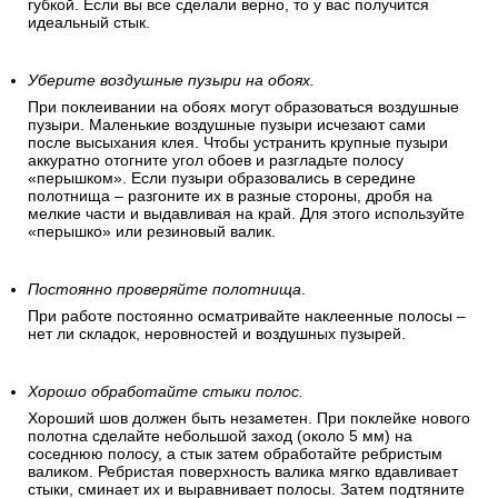
губкой. Если вы все сделали верно, то у вас получится
идеальный стык.
Уберите воздушные пузыри на обоях.
При поклеивании на обоях могут образоваться воздушные
пузыри. Маленькие воздушные пузыри исчезают сами
после высыхания клея. Чтобы устранить крупные пузыри
аккуратно отогните угол обоев и разгладьте полосу
«перышком». Если пузыри образовались в середине
полотнища – разгоните их в разные стороны, дробя на
мелкие части и выдавливая на край. Для этого используйте
«перышко» или резиновый валик.
Постоянно проверяйте полотнища
.
При работе постоянно осматривайте наклеенные полосы –
нет ли складок, неровностей и воздушных пузырей.
Хорошо обработайте стыки полос.
Хороший шов должен быть незаметен. При поклейке нового
полотна сделайте небольшой заход (около 5 мм) на
соседнюю полосу, а стык затем обработайте ребристым
валиком. Ребристая поверхность валика мягко вдавливает
стыки, сминает их и выравнивает полосы. Затем подтяните