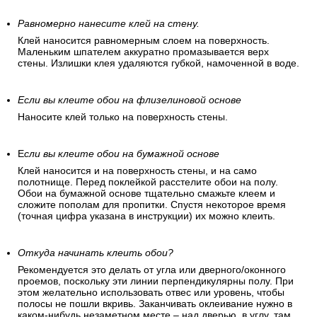
Равномерно нанесите клей на стену.
Клей наносится равномерным слоем на поверхность.
Маленьким шпателем аккуратно промазывается верх
стены. Излишки клея удаляются губкой, намоченной в воде.
Если вы клеите обои на флизелиновой основе
Наносите клей только на поверхность стены.
Е
сли вы клеите обои на бумажной основе
Клей наносится и на поверхность стены, и на само
полотнище. Перед поклейкой расстелите обои на полу.
Обои на бумажной основе тщательно смажьте клеем и
сложите пополам для пропитки. Спустя некоторое время
(точная цифра указана в инструкции) их можно клеить.
Откуда начинать клеить обои?
Рекомендуется это делать от угла или дверного/оконного
проемов, поскольку эти линии перпендикулярны полу. При
этом желательно использовать отвес или уровень, чтобы
полосы не пошли вкривь. Заканчивать оклеивание нужно в
каком-нибудь незаметном месте – над дверью, в углу, там,