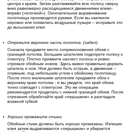
центра к краям. Затем разглаживайте всю полосу сверху
вниз равномерно расходящимися движениями влево-
вправо («елочкой»). Окончательное выравнивание
полотнища производится руками. Если вы наклеили
неровно или появились воздушные пузыри – исправьте это
до высыхания клея.
Отрежьте верхнюю часть полотна. (задел).
Сначала продавите место соприкосновения обоев с
границей потолка. Большим шпателем подоприте полосу к
плинтусу. Плотно прижмите нахлест полосы и ровно
отрежьте обойным ножом. Здесь важно правильно держать
шпатель и нож. Нож должен быть острым, а движение –
плавным, под небольшим углом к обойному полотнищу.
После этого маленьким шпателем придавите обои к
верхнему краю потолка - и вы увидите, что край обоев
точно совпадет с плинтусом. Эту же операцию
рекомендуется проделать с нижней границей обоев. После
отрезания обработайте край «перышком» и разгладьте
влажной губкой.
Хорошо промажьте стыки.
Обойные стыки должны быть хорошо промазаны. Излишек
клея затем выдавливается «перышком» и убирается