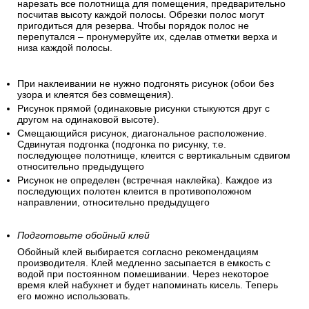
нарезать все полотнища для помещения, предварительно
посчитав высоту каждой полосы. Обрезки полос могут
пригодиться для резерва. Чтобы порядок полос не
перепутался – пронумеруйте их, сделав отметки верха и
низа каждой полосы.
При наклеивании не нужно подгонять рисунок (обои без
узора и клеятся без совмещения).
Рисунок прямой (одинаковые рисунки стыкуются друг с
другом на одинаковой высоте).
Смещающийся рисунок, диагональное расположение.
Сдвинутая подгонка (подгонка по рисунку, т.е.
последующее полотнище, клеится с вертикальным сдвигом
относительно предыдущего
Рисунок не определен (встречная наклейка). Каждое из
последующих полотен клеится в противоположном
направлении, относительно предыдущего
Подготовьте обойный клей
Обойный клей выбирается согласно рекомендациям
производителя. Клей медленно засыпается в емкость с
водой при постоянном помешивании. Через некоторое
время клей набухнет и будет напоминать кисель. Теперь
его можно использовать.