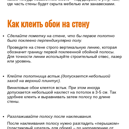
где часть стены будет скрыта мебелью или занавесками.
Как клеить обои на стену
Сделайте пометку на стене, что бы первое полотно
было поклеено перпендикулярно полу.
Проведите на стене строго вертикальную линию, которая
обозначит границу первой поклеенной обойной полосы.
Для точности линии используйте строительный отвес, лазер
или уровень.
Клейте полотнища встык.(допускается небольшой
заход на верхний плинтус).
Виниловые обои клеятся встык. При этом иногда
допускается небольшой нахлест на потолок в 3-5 см. Так
удобнее клеить и выравнивать затем полосу по длине
стены.
Разглаживайте полосу после наклеивания.
После наклеивания полосу нужно разгладить «перышком»
(пластиковый шпатель для обоев) – по направлению от