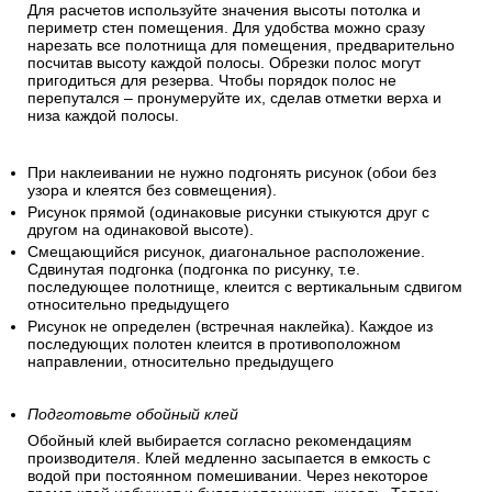
Для расчетов используйте значения высоты потолка и
периметр стен помещения. Для удобства можно сразу
нарезать все полотнища для помещения, предварительно
посчитав высоту каждой полосы. Обрезки полос могут
пригодиться для резерва. Чтобы порядок полос не
перепутался – пронумеруйте их, сделав отметки верха и
низа каждой полосы.
При наклеивании не нужно подгонять рисунок (обои без
узора и клеятся без совмещения).
Рисунок прямой (одинаковые рисунки стыкуются друг с
другом на одинаковой высоте).
Смещающийся рисунок, диагональное расположение.
Сдвинутая подгонка (подгонка по рисунку, т.е.
последующее полотнище, клеится с вертикальным сдвигом
относительно предыдущего
Рисунок не определен (встречная наклейка). Каждое из
последующих полотен клеится в противоположном
направлении, относительно предыдущего
Подготовьте обойный клей
Обойный клей выбирается согласно рекомендациям
производителя. Клей медленно засыпается в емкость с
водой при постоянном помешивании. Через некоторое