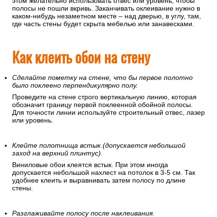
этом желательно использовать отвес или уровень, чтобы
полосы не пошли вкривь. Заканчивать оклеивание нужно в
каком-нибудь незаметном месте – над дверью, в углу, там,
где часть стены будет скрыта мебелью или занавесками.
Как клеить обои на стену
Сделайте пометку на стене, что бы первое полотно
было поклеено перпендикулярно полу.
Проведите на стене строго вертикальную линию, которая
обозначит границу первой поклеенной обойной полосы.
Для точности линии используйте строительный отвес, лазер
или уровень.
Клейте полотнища встык.(допускается небольшой
заход на верхний плинтус).
Виниловые обои клеятся встык. При этом иногда
допускается небольшой нахлест на потолок в 3-5 см. Так
удобнее клеить и выравнивать затем полосу по длине
стены.
Разглаживайте полосу после наклеивания.