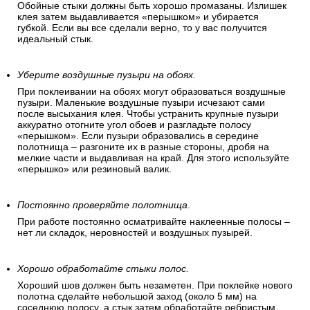
Обойные стыки должны быть хорошо промазаны. Излишек
клея затем выдавливается «перышком» и убирается
губкой. Если вы все сделали верно, то у вас получится
идеальный стык.
Уберите воздушные пузыри на обоях.
При поклеивании на обоях могут образоваться воздушные
пузыри. Маленькие воздушные пузыри исчезают сами
после высыхания клея. Чтобы устранить крупные пузыри
аккуратно отогните угол обоев и разгладьте полосу
«перышком». Если пузыри образовались в середине
полотнища – разгоните их в разные стороны, дробя на
мелкие части и выдавливая на край. Для этого используйте
«перышко» или резиновый валик.
Постоянно проверяйте полотнища
.
При работе постоянно осматривайте наклеенные полосы –
нет ли складок, неровностей и воздушных пузырей.
Хорошо обработайте стыки полос.
Хороший шов должен быть незаметен. При поклейке нового
полотна сделайте небольшой заход (около 5 мм) на
соседнюю полосу, а стык затем обработайте ребристым