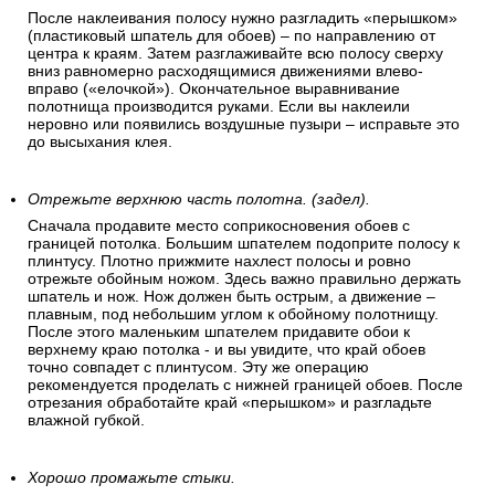
После наклеивания полосу нужно разгладить «перышком»
(пластиковый шпатель для обоев) – по направлению от
центра к краям. Затем разглаживайте всю полосу сверху
вниз равномерно расходящимися движениями влево-
вправо («елочкой»). Окончательное выравнивание
полотнища производится руками. Если вы наклеили
неровно или появились воздушные пузыри – исправьте это
до высыхания клея.
Отрежьте верхнюю часть полотна. (задел).
Сначала продавите место соприкосновения обоев с
границей потолка. Большим шпателем подоприте полосу к
плинтусу. Плотно прижмите нахлест полосы и ровно
отрежьте обойным ножом. Здесь важно правильно держать
шпатель и нож. Нож должен быть острым, а движение –
плавным, под небольшим углом к обойному полотнищу.
После этого маленьким шпателем придавите обои к
верхнему краю потолка - и вы увидите, что край обоев
точно совпадет с плинтусом. Эту же операцию
рекомендуется проделать с нижней границей обоев. После
отрезания обработайте край «перышком» и разгладьте
влажной губкой.
Хорошо промажьте стыки.