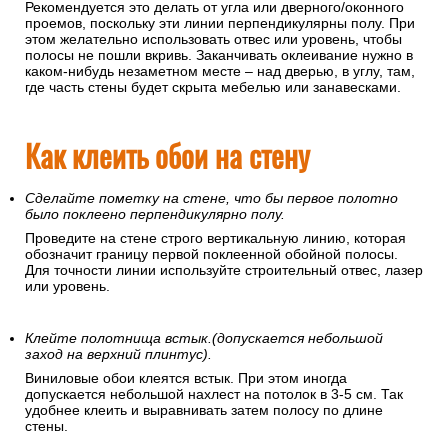
Рекомендуется это делать от угла или дверного/оконного
проемов, поскольку эти линии перпендикулярны полу. При
этом желательно использовать отвес или уровень, чтобы
полосы не пошли вкривь. Заканчивать оклеивание нужно в
каком-нибудь незаметном месте – над дверью, в углу, там,
где часть стены будет скрыта мебелью или занавесками.
Как клеить обои на стену
Сделайте пометку на стене, что бы первое полотно
было поклеено перпендикулярно полу.
Проведите на стене строго вертикальную линию, которая
обозначит границу первой поклеенной обойной полосы.
Для точности линии используйте строительный отвес, лазер
или уровень.
Клейте полотнища встык.(допускается небольшой
заход на верхний плинтус).
Виниловые обои клеятся встык. При этом иногда
допускается небольшой нахлест на потолок в 3-5 см. Так
удобнее клеить и выравнивать затем полосу по длине
стены.