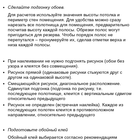
Сделайте подгонку обоев.
Для расчетов используйте значения высоты потолка и
периметр стен помещения. Для удобства можно сразу
нарезать все полотнища для помещения, предварительно
посчитав высоту каждой полосы. Обрезки полос могут
пригодиться для резерва. Чтобы порядок полос не
перепутался – пронумеруйте их, сделав отметки верха и
низа каждой полосы.
При наклеивании не нужно подгонять рисунок (обои без
узора и клеятся без совмещения).
Рисунок прямой (одинаковые рисунки стыкуются друг с
другом на одинаковой высоте).
Смещающийся рисунок, диагональное расположение.
Сдвинутая подгонка (подгонка по рисунку, т.е.
последующее полотнище, клеится с вертикальным сдвигом
относительно предыдущего
Рисунок не определен (встречная наклейка). Каждое из
последующих полотен клеится в противоположном
направлении, относительно предыдущего
Подготовьте обойный клей
Обойный клей выбирается согласно рекомендациям