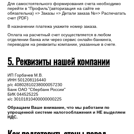
Для самостоятельного формирования счета необходимо
перейти в “Профиль”(авторизация на сайте не
обязательна) => Заказы => Детали заказа №=> Распечатать
счет (PDF)
В назначении платежа укажите номер заказа.
Оплата на расчетный счет осуществляется в любом
отделении банка или через сервис онлайн-банкинга,
переводом на реквизиты компании, указанные в счете.
5. Реквизиты нашей компании
ИП Горбачев М.В.
ИНН 501208116440
р/с 40802810238000057230
Банк ОАО "Сбербанк России"
БИК 044525225
к/с 30101810400000000225
Обращаем Ваше внимание, что мы работаем по
упрощенной системе налогооблажения и НЕ выделяем
НДС.
Как подготовить стены перед