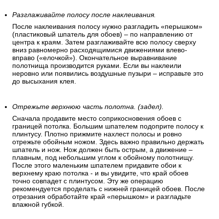
Разглаживайте полосу после наклеивания.
После наклеивания полосу нужно разгладить «перышком»
(пластиковый шпатель для обоев) – по направлению от
центра к краям. Затем разглаживайте всю полосу сверху
вниз равномерно расходящимися движениями влево-
вправо («елочкой»). Окончательное выравнивание
полотнища производится руками. Если вы наклеили
неровно или появились воздушные пузыри – исправьте это
до высыхания клея.
Отрежьте верхнюю часть полотна. (задел).
Сначала продавите место соприкосновения обоев с
границей потолка. Большим шпателем подоприте полосу к
плинтусу. Плотно прижмите нахлест полосы и ровно
отрежьте обойным ножом. Здесь важно правильно держать
шпатель и нож. Нож должен быть острым, а движение –
плавным, под небольшим углом к обойному полотнищу.
После этого маленьким шпателем придавите обои к
верхнему краю потолка - и вы увидите, что край обоев
точно совпадет с плинтусом. Эту же операцию
рекомендуется проделать с нижней границей обоев. После
отрезания обработайте край «перышком» и разгладьте
влажной губкой.