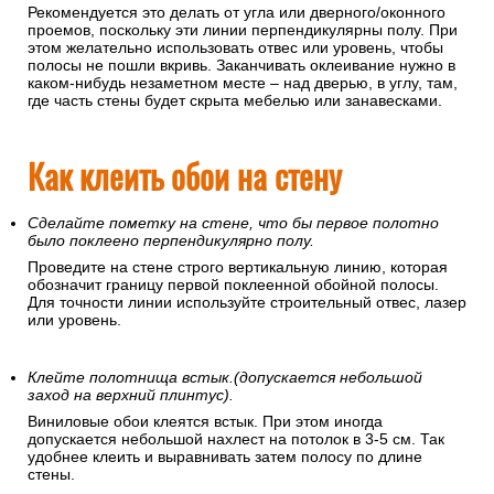
Рекомендуется это делать от угла или дверного/оконного
проемов, поскольку эти линии перпендикулярны полу. При
этом желательно использовать отвес или уровень, чтобы
полосы не пошли вкривь. Заканчивать оклеивание нужно в
каком-нибудь незаметном месте – над дверью, в углу, там,
где часть стены будет скрыта мебелью или занавесками.
Как клеить обои на стену
Сделайте пометку на стене, что бы первое полотно
было поклеено перпендикулярно полу.
Проведите на стене строго вертикальную линию, которая
обозначит границу первой поклеенной обойной полосы.
Для точности линии используйте строительный отвес, лазер
или уровень.
Клейте полотнища встык.(допускается небольшой
заход на верхний плинтус).
Виниловые обои клеятся встык. При этом иногда
допускается небольшой нахлест на потолок в 3-5 см. Так
удобнее клеить и выравнивать затем полосу по длине
стены.