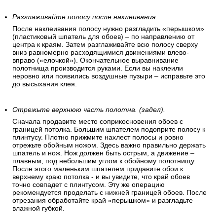
Разглаживайте полосу после наклеивания.
После наклеивания полосу нужно разгладить «перышком»
(пластиковый шпатель для обоев) – по направлению от
центра к краям. Затем разглаживайте всю полосу сверху
вниз равномерно расходящимися движениями влево-
вправо («елочкой»). Окончательное выравнивание
полотнища производится руками. Если вы наклеили
неровно или появились воздушные пузыри – исправьте это
до высыхания клея.
Отрежьте верхнюю часть полотна. (задел).
Сначала продавите место соприкосновения обоев с
границей потолка. Большим шпателем подоприте полосу к
плинтусу. Плотно прижмите нахлест полосы и ровно
отрежьте обойным ножом. Здесь важно правильно держать
шпатель и нож. Нож должен быть острым, а движение –
плавным, под небольшим углом к обойному полотнищу.
После этого маленьким шпателем придавите обои к
верхнему краю потолка - и вы увидите, что край обоев
точно совпадет с плинтусом. Эту же операцию
рекомендуется проделать с нижней границей обоев. После
отрезания обработайте край «перышком» и разгладьте
влажной губкой.