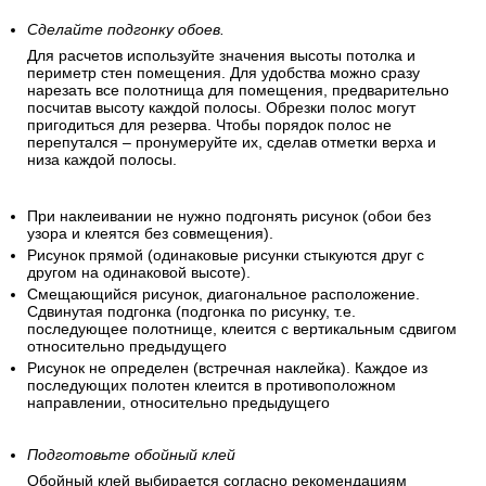
Сделайте подгонку обоев.
Для расчетов используйте значения высоты потолка и
периметр стен помещения. Для удобства можно сразу
нарезать все полотнища для помещения, предварительно
посчитав высоту каждой полосы. Обрезки полос могут
пригодиться для резерва. Чтобы порядок полос не
перепутался – пронумеруйте их, сделав отметки верха и
низа каждой полосы.
При наклеивании не нужно подгонять рисунок (обои без
узора и клеятся без совмещения).
Рисунок прямой (одинаковые рисунки стыкуются друг с
другом на одинаковой высоте).
Смещающийся рисунок, диагональное расположение.
Сдвинутая подгонка (подгонка по рисунку, т.е.
последующее полотнище, клеится с вертикальным сдвигом
относительно предыдущего
Рисунок не определен (встречная наклейка). Каждое из
последующих полотен клеится в противоположном
направлении, относительно предыдущего
Подготовьте обойный клей
Обойный клей выбирается согласно рекомендациям