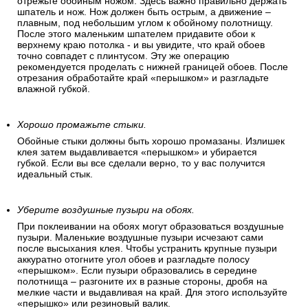
отрежьте обойным ножом. Здесь важно правильно держать
шпатель и нож. Нож должен быть острым, а движение –
плавным, под небольшим углом к обойному полотнищу.
После этого маленьким шпателем придавите обои к
верхнему краю потолка - и вы увидите, что край обоев
точно совпадет с плинтусом. Эту же операцию
рекомендуется проделать с нижней границей обоев. После
отрезания обработайте край «перышком» и разгладьте
влажной губкой.
Хорошо промажьте стыки.
Обойные стыки должны быть хорошо промазаны. Излишек
клея затем выдавливается «перышком» и убирается
губкой. Если вы все сделали верно, то у вас получится
идеальный стык.
Уберите воздушные пузыри на обоях.
При поклеивании на обоях могут образоваться воздушные
пузыри. Маленькие воздушные пузыри исчезают сами
после высыхания клея. Чтобы устранить крупные пузыри
аккуратно отогните угол обоев и разгладьте полосу
«перышком». Если пузыри образовались в середине
полотнища – разгоните их в разные стороны, дробя на
мелкие части и выдавливая на край. Для этого используйте
«перышко» или резиновый валик.