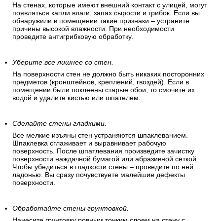
На стенах, которые имеют внешний контакт с улицей, могут
появляться капли влаги, запах сырости и грибок. Если вы
обнаружили в помещении такие признаки – устраните
причины высокой влажности. При необходимости
проведите антигрибковую обработку.
Уберите все лишнее со стен.
На поверхности стен не должно быть никаких посторонних
предметов (кронштейнов, креплений, гвоздей). Если в
помещении были поклеены старые обои, то смочите их
водой и удалите кистью или шпателем.
Сделайте стены гладкими.
Все мелкие изъяны стен устраняются шпаклеванием.
Шпаклевка сглаживает и выравнивает рабочую
поверхность. После шпатлевания произведите зачистку
поверхности наждачной бумагой или абразивной сеткой.
Чтобы убедиться в гладкости стены – проведите по ней
ладонью. Вы сразу почувствуете малейшие дефекты
поверхности.
Обработайте стены грунтовкой.
Нанесите грунтовку ровным тонким слоем на стену с