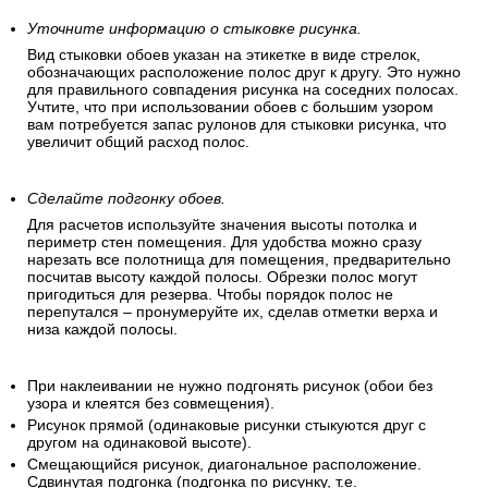
Уточните информацию о стыковке рисунка.
Вид стыковки обоев указан на этикетке в виде стрелок,
обозначающих расположение полос друг к другу. Это нужно
для правильного совпадения рисунка на соседних полосах.
Учтите, что при использовании обоев с большим узором
вам потребуется запас рулонов для стыковки рисунка, что
увеличит общий расход полос.
Сделайте подгонку обоев.
Для расчетов используйте значения высоты потолка и
периметр стен помещения. Для удобства можно сразу
нарезать все полотнища для помещения, предварительно
посчитав высоту каждой полосы. Обрезки полос могут
пригодиться для резерва. Чтобы порядок полос не
перепутался – пронумеруйте их, сделав отметки верха и
низа каждой полосы.
При наклеивании не нужно подгонять рисунок (обои без
узора и клеятся без совмещения).
Рисунок прямой (одинаковые рисунки стыкуются друг с
другом на одинаковой высоте).
Смещающийся рисунок, диагональное расположение.
Сдвинутая подгонка (подгонка по рисунку, т.е.