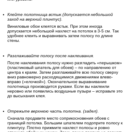
Клейте полотнища встык.(допускается небольшой
заход на верхний плинтус).
Виниловые обои клеятся встык. При этом иногда
допускается небольшой нахлест на потолок в 3-5 см. Так
удобнее клеить и выравнивать затем полосу по длине
стены.
Разглаживайте полосу после наклеивания.
После наклеивания полосу нужно разгладить «перышком»
(пластиковый шпатель для обоев) – по направлению от
центра к краям. Затем разглаживайте всю полосу сверху
вниз равномерно расходящимися движениями влево-
вправо («елочкой»). Окончательное выравнивание
полотнища производится руками. Если вы наклеили
неровно или появились воздушные пузыри – исправьте это
до высыхания клея.
Отрежьте верхнюю часть полотна. (задел).
Сначала продавите место соприкосновения обоев с
границей потолка. Большим шпателем подоприте полосу к
плинтусу. Плотно прижмите нахлест полосы и ровно