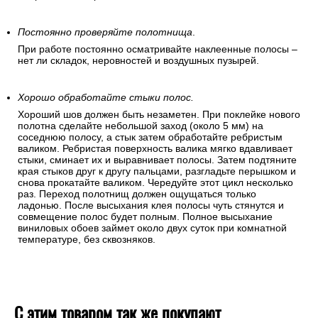
Постоянно проверяйте полотнища
.
При работе постоянно осматривайте наклеенные полосы –
нет ли складок, неровностей и воздушных пузырей.
Хорошо обработайте стыки полос.
Хороший шов должен быть незаметен. При поклейке нового
полотна сделайте небольшой заход (около 5 мм) на
соседнюю полосу, а стык затем обработайте ребристым
валиком. Ребристая поверхность валика мягко вдавливает
стыки, сминает их и выравнивает полосы. Затем подтяните
края стыков друг к другу пальцами, разгладьте перышком и
снова прокатайте валиком. Чередуйте этот цикл несколько
раз. Переход полотнищ должен ощущаться только
ладонью. После высыхания клея полосы чуть стянутся и
совмещение полос будет полным. Полное высыхание
виниловых обоев займет около двух суток при комнатной
температуре, без сквозняков.
С этим товаром так же покупают