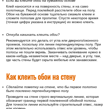
Е
сли вы клеите обои на бумажной основе
Клей наносится и на поверхность стены, и на само
полотнище. Перед поклейкой расстелите обои на полу.
Обои на бумажной основе тщательно смажьте клеем и
сложите пополам для пропитки. Спустя некоторое время
(точная цифра указана в инструкции) их можно клеить.
Откуда начинать клеить обои?
Рекомендуется это делать от угла или дверного/оконного
проемов, поскольку эти линии перпендикулярны полу. При
этом желательно использовать отвес или уровень, чтобы
полосы не пошли вкривь. Заканчивать оклеивание нужно в
каком-нибудь незаметном месте – над дверью, в углу, там,
где часть стены будет скрыта мебелью или занавесками.
Как клеить обои на стену
Сделайте пометку на стене, что бы первое полотно
было поклеено перпендикулярно полу.
Проведите на стене строго вертикальную линию, которая
обозначит границу первой поклеенной обойной полосы.
Для точности линии используйте строительный отвес, лазер
или уровень.