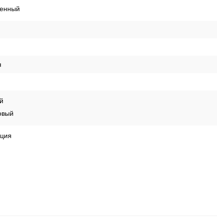
иснение
енный
я
й
овый
кция