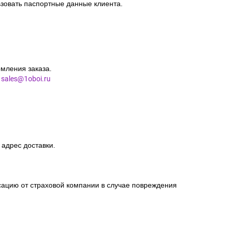
ротиводействии терроризму» и отдельных
 обеспечения общественной безопасности интернет-
едитор имел возможность проверить достоверность
зовать паспортные данные клиента.
мления заказа.
l
sales@1oboi.ru
 адрес доставки.
сацию от страховой компании в случае повреждения