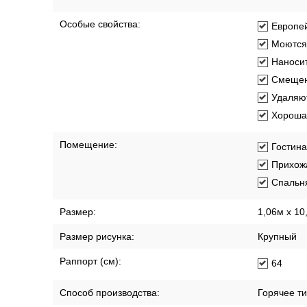
Материал покрытия:
Виниловы
Основа:
Флизел
Особые свойства:
Европей
Моются
Наносит
Смещен
Удаляют
Хорошая
Помещение:
Гостин
Прихож
Спальн
Размер:
1,06м х 10
Размер рисунка:
Крупный
Раппорт (см):
64