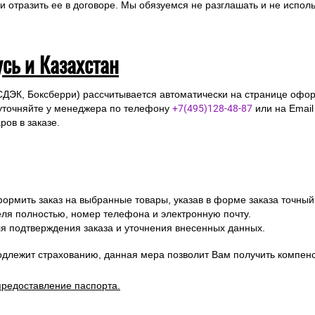
2016 г. N374-ФЗ «О внесении изменений в Федеральный закон «О п
 установления дополнительных мер противодействия терроризму и
ющему личность получателя груза, с тем чтобы при доставке эксп
отразить ее в договоре. Мы обязуемся не разглашать и не исполь
усь и Казахстан
СДЭК, Боксберри) рассчитывается автоматически на странице офор
уточняйте у менеджера по телефону
+7(495)128-48-87
или на Emai
ов в заказе.
ормить заказ на выбранные товары, указав в форме заказа точный
я полностью, номер телефона и электронную почту.
я подтверждения заказа и уточнения внесенных данных.
одлежит страхованию, данная мера позволит Вам получить компен