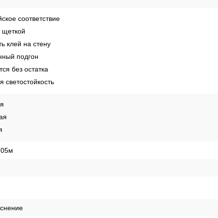
е
иновая
ское соответствие
 щеткой
ь клей на стену
ный подгон
ся без остатка
 светостойкость
ая
ая
я
,05м