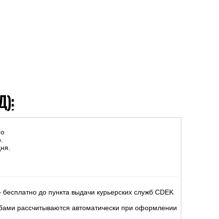
Д):
но
.
ня.
 бесплатно до пункта выдачи курьерских служб CDEK