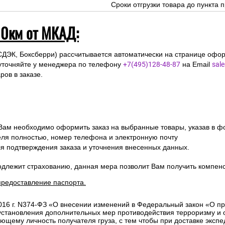
Сроки отгрузки товара до пункта п
10км от МКАД:
СДЭК, Боксберри) рассчитывается автоматически на странице офор
уточняйте у менеджера по телефону
+7(495)128-48-87
на Email
sal
ов в заказе.
 Вам необходимо оформить заказ на выбранные товары, указав в ф
ля полностью, номер телефона и электронную почту
ля подтверждения заказа и уточнения внесенных данных.
одлежит страхованию, данная мера позволит Вам получить компен
предоставление паспорта.
2016 г. N374-ФЗ «О внесении изменений в Федеральный закон «О п
 установления дополнительных мер противодействия терроризму и
ющему личность получателя груза, с тем чтобы при доставке эксп