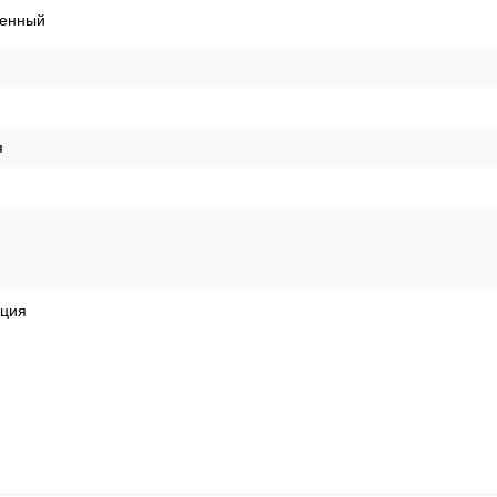
енный
я
кция