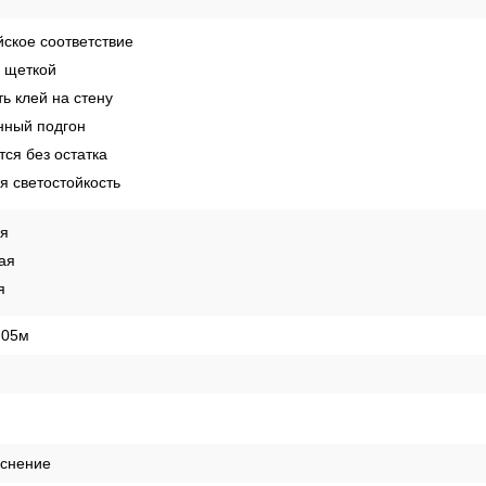
ское соответствие
 щеткой
ь клей на стену
ный подгон
ся без остатка
 светостойкость
ая
ая
я
,05м
иснение