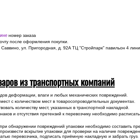
ине
номер заказа
почту после оформления покупки.
 Саввино, ул. Пригородная, д. 92А ТЦ "Стройпарк" павильон 4 лини
варов из транспортных компаний
ледов деформации, влаги и любых механических повреждений.
 мест с количеством мест в товаросопроводительных документах.
вовать количеству мест, указанных в транспортной накладной.
наков и отсутствия претензий к перевозчику необходимо расписатьс
 при обнаружении повреждений упаковки необходимо составить прет
е произвести вскрытие упаковки для проверки на наличие поврежде
чатью перевозчика, подписать приёмную накладную и забрать груз.