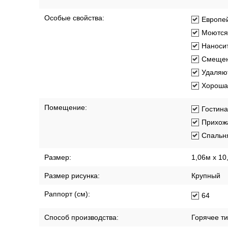
Особые свойства:
Европей
Моются
Наносит
Смещен
Удаляют
Хорошая
Помещение:
Гостин
Прихож
Спальн
Размер:
1,06м х 10
Размер рисунка:
Крупный
Раппорт (см):
64
Способ производства:
Горячее т