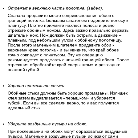
Отрежьте верхнюю часть полотна. (задел).
Сначала продавите место соприкосновения обоев с
границей потолка. Большим шпателем подоприте полосу к
плинтусу. Плотно прижмите нахлест полосы и ровно
отрежьте обойным ножом. Здесь важно правильно держать
шпатель и нож. Нож должен быть острым, а движение –
плавным, под небольшим углом к обойному полотнищу.
После этого маленьким шпателем придавите обои к
верхнему краю потолка - и вы увидите, что край обоев
точно совпадет с плинтусом. Эту же операцию
рекомендуется проделать с нижней границей обоев. После
отрезания обработайте край «перышком» и разгладьте
влажной губкой.
Хорошо промажьте стыки.
Обойные стыки должны быть хорошо промазаны. Излишек
клея затем выдавливается «перышком» и убирается
губкой. Если вы все сделали верно, то у вас получится
идеальный стык.
Уберите воздушные пузыри на обоях.
При поклеивании на обоях могут образоваться воздушные
пузыри. Маленькие воздушные пузыри исчезают сами