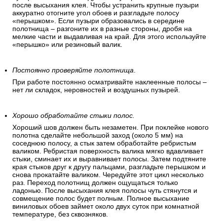
после высыхания клея. Чтобы устранить крупные пузыри
аккуратно отогните угол обоев и разгладьте полосу
«перышком». Если пузыри образовались в середине
полотнища – разгоните их в разные стороны, дробя на
мелкие части и выдавливая на край. Для этого используйте
«перышко» или резиновый валик.
Постоянно проверяйте полотнища
.
При работе постоянно осматривайте наклеенные полосы –
нет ли складок, неровностей и воздушных пузырей.
Хорошо обработайте стыки полос.
Хороший шов должен быть незаметен. При поклейке нового
полотна сделайте небольшой заход (около 5 мм) на
соседнюю полосу, а стык затем обработайте ребристым
валиком. Ребристая поверхность валика мягко вдавливает
стыки, сминает их и выравнивает полосы. Затем подтяните
края стыков друг к другу пальцами, разгладьте перышком и
снова прокатайте валиком. Чередуйте этот цикл несколько
раз. Переход полотнищ должен ощущаться только
ладонью. После высыхания клея полосы чуть стянутся и
совмещение полос будет полным. Полное высыхание
виниловых обоев займет около двух суток при комнатной
температуре, без сквозняков.