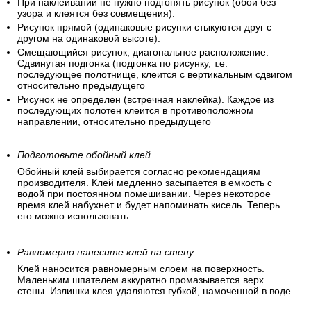
При наклеивании не нужно подгонять рисунок (обои без
узора и клеятся без совмещения).
Рисунок прямой (одинаковые рисунки стыкуются друг с
другом на одинаковой высоте).
Смещающийся рисунок, диагональное расположение.
Сдвинутая подгонка (подгонка по рисунку, т.е.
последующее полотнище, клеится с вертикальным сдвигом
относительно предыдущего
Рисунок не определен (встречная наклейка). Каждое из
последующих полотен клеится в противоположном
направлении, относительно предыдущего
Подготовьте обойный клей
Обойный клей выбирается согласно рекомендациям
производителя. Клей медленно засыпается в емкость с
водой при постоянном помешивании. Через некоторое
время клей набухнет и будет напоминать кисель. Теперь
его можно использовать.
Равномерно нанесите клей на стену.
Клей наносится равномерным слоем на поверхность.
Маленьким шпателем аккуратно промазывается верх
стены. Излишки клея удаляются губкой, намоченной в воде.