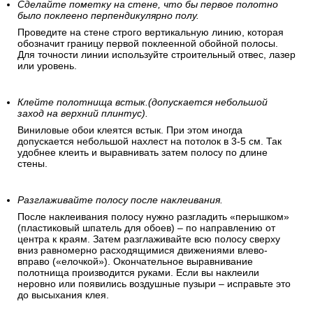
Сделайте пометку на стене, что бы первое полотно
было поклеено перпендикулярно полу.
Проведите на стене строго вертикальную линию, которая
обозначит границу первой поклеенной обойной полосы.
Для точности линии используйте строительный отвес, лазер
или уровень.
Клейте полотнища встык.(допускается небольшой
заход на верхний плинтус).
Виниловые обои клеятся встык. При этом иногда
допускается небольшой нахлест на потолок в 3-5 см. Так
удобнее клеить и выравнивать затем полосу по длине
стены.
Разглаживайте полосу после наклеивания.
После наклеивания полосу нужно разгладить «перышком»
(пластиковый шпатель для обоев) – по направлению от
центра к краям. Затем разглаживайте всю полосу сверху
вниз равномерно расходящимися движениями влево-
вправо («елочкой»). Окончательное выравнивание
полотнища производится руками. Если вы наклеили
неровно или появились воздушные пузыри – исправьте это
до высыхания клея.