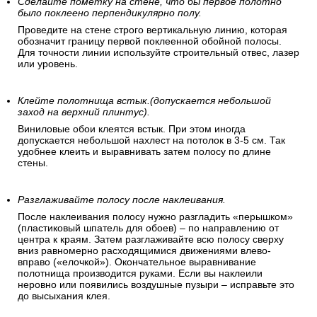
Сделайте пометку на стене, что бы первое полотно
было поклеено перпендикулярно полу.
Проведите на стене строго вертикальную линию, которая
обозначит границу первой поклеенной обойной полосы.
Для точности линии используйте строительный отвес, лазер
или уровень.
Клейте полотнища встык.(допускается небольшой
заход на верхний плинтус).
Виниловые обои клеятся встык. При этом иногда
допускается небольшой нахлест на потолок в 3-5 см. Так
удобнее клеить и выравнивать затем полосу по длине
стены.
Разглаживайте полосу после наклеивания.
После наклеивания полосу нужно разгладить «перышком»
(пластиковый шпатель для обоев) – по направлению от
центра к краям. Затем разглаживайте всю полосу сверху
вниз равномерно расходящимися движениями влево-
вправо («елочкой»). Окончательное выравнивание
полотнища производится руками. Если вы наклеили
неровно или появились воздушные пузыри – исправьте это
до высыхания клея.