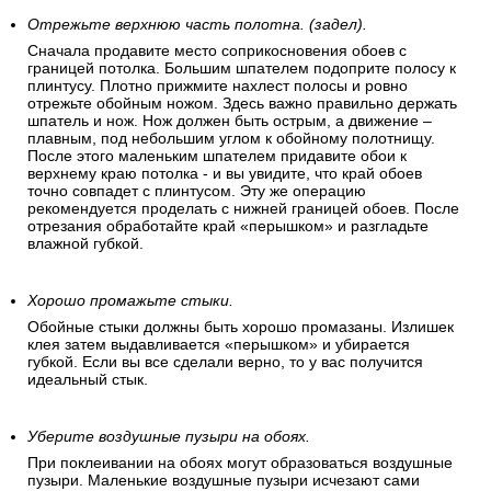
Отрежьте верхнюю часть полотна. (задел).
Сначала продавите место соприкосновения обоев с
границей потолка. Большим шпателем подоприте полосу к
плинтусу. Плотно прижмите нахлест полосы и ровно
отрежьте обойным ножом. Здесь важно правильно держать
шпатель и нож. Нож должен быть острым, а движение –
плавным, под небольшим углом к обойному полотнищу.
После этого маленьким шпателем придавите обои к
верхнему краю потолка - и вы увидите, что край обоев
точно совпадет с плинтусом. Эту же операцию
рекомендуется проделать с нижней границей обоев. После
отрезания обработайте край «перышком» и разгладьте
влажной губкой.
Хорошо промажьте стыки.
Обойные стыки должны быть хорошо промазаны. Излишек
клея затем выдавливается «перышком» и убирается
губкой. Если вы все сделали верно, то у вас получится
идеальный стык.
Уберите воздушные пузыри на обоях.
При поклеивании на обоях могут образоваться воздушные
пузыри. Маленькие воздушные пузыри исчезают сами