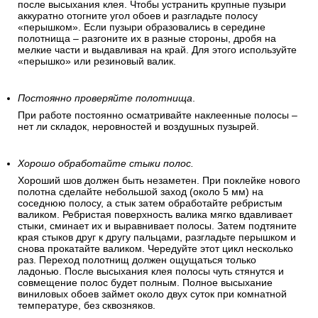
после высыхания клея. Чтобы устранить крупные пузыри
аккуратно отогните угол обоев и разгладьте полосу
«перышком». Если пузыри образовались в середине
полотнища – разгоните их в разные стороны, дробя на
мелкие части и выдавливая на край. Для этого используйте
«перышко» или резиновый валик.
Постоянно проверяйте полотнища
.
При работе постоянно осматривайте наклеенные полосы –
нет ли складок, неровностей и воздушных пузырей.
Хорошо обработайте стыки полос.
Хороший шов должен быть незаметен. При поклейке нового
полотна сделайте небольшой заход (около 5 мм) на
соседнюю полосу, а стык затем обработайте ребристым
валиком. Ребристая поверхность валика мягко вдавливает
стыки, сминает их и выравнивает полосы. Затем подтяните
края стыков друг к другу пальцами, разгладьте перышком и
снова прокатайте валиком. Чередуйте этот цикл несколько
раз. Переход полотнищ должен ощущаться только
ладонью. После высыхания клея полосы чуть стянутся и
совмещение полос будет полным. Полное высыхание
виниловых обоев займет около двух суток при комнатной
температуре, без сквозняков.