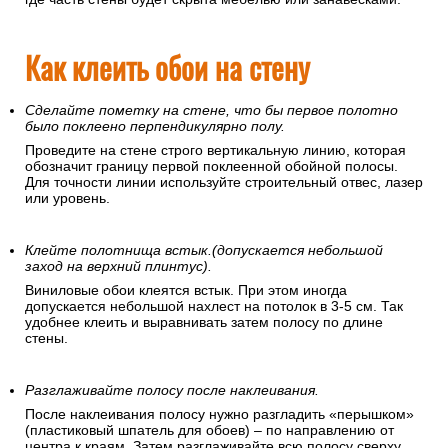
Как клеить обои на стену
Сделайте пометку на стене, что бы первое полотно
было поклеено перпендикулярно полу.
Проведите на стене строго вертикальную линию, которая
обозначит границу первой поклеенной обойной полосы.
Для точности линии используйте строительный отвес, лазер
или уровень.
Клейте полотнища встык.(допускается небольшой
заход на верхний плинтус).
Виниловые обои клеятся встык. При этом иногда
допускается небольшой нахлест на потолок в 3-5 см. Так
удобнее клеить и выравнивать затем полосу по длине
стены.
Разглаживайте полосу после наклеивания.
После наклеивания полосу нужно разгладить «перышком»
(пластиковый шпатель для обоев) – по направлению от
центра к краям. Затем разглаживайте всю полосу сверху