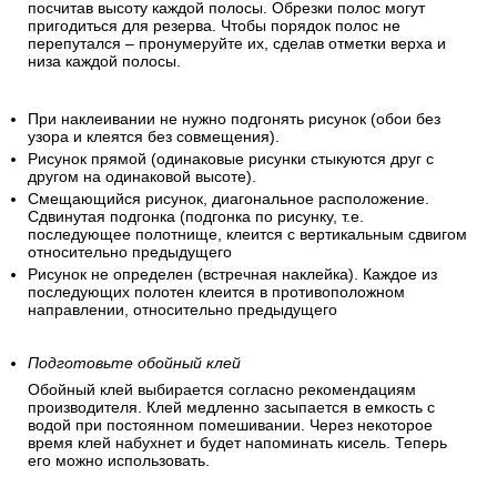
посчитав высоту каждой полосы. Обрезки полос могут
пригодиться для резерва. Чтобы порядок полос не
перепутался – пронумеруйте их, сделав отметки верха и
низа каждой полосы.
При наклеивании не нужно подгонять рисунок (обои без
узора и клеятся без совмещения).
Рисунок прямой (одинаковые рисунки стыкуются друг с
другом на одинаковой высоте).
Смещающийся рисунок, диагональное расположение.
Сдвинутая подгонка (подгонка по рисунку, т.е.
последующее полотнище, клеится с вертикальным сдвигом
относительно предыдущего
Рисунок не определен (встречная наклейка). Каждое из
последующих полотен клеится в противоположном
направлении, относительно предыдущего
Подготовьте обойный клей
Обойный клей выбирается согласно рекомендациям
производителя. Клей медленно засыпается в емкость с
водой при постоянном помешивании. Через некоторое
время клей набухнет и будет напоминать кисель. Теперь
его можно использовать.