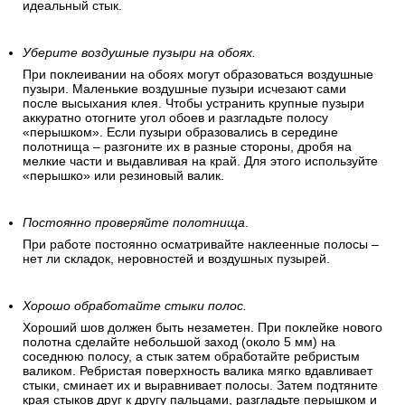
идеальный стык.
Уберите воздушные пузыри на обоях.
При поклеивании на обоях могут образоваться воздушные
пузыри. Маленькие воздушные пузыри исчезают сами
после высыхания клея. Чтобы устранить крупные пузыри
аккуратно отогните угол обоев и разгладьте полосу
«перышком». Если пузыри образовались в середине
полотнища – разгоните их в разные стороны, дробя на
мелкие части и выдавливая на край. Для этого используйте
«перышко» или резиновый валик.
Постоянно проверяйте полотнища
.
При работе постоянно осматривайте наклеенные полосы –
нет ли складок, неровностей и воздушных пузырей.
Хорошо обработайте стыки полос.
Хороший шов должен быть незаметен. При поклейке нового
полотна сделайте небольшой заход (около 5 мм) на
соседнюю полосу, а стык затем обработайте ребристым
валиком. Ребристая поверхность валика мягко вдавливает
стыки, сминает их и выравнивает полосы. Затем подтяните
края стыков друг к другу пальцами, разгладьте перышком и