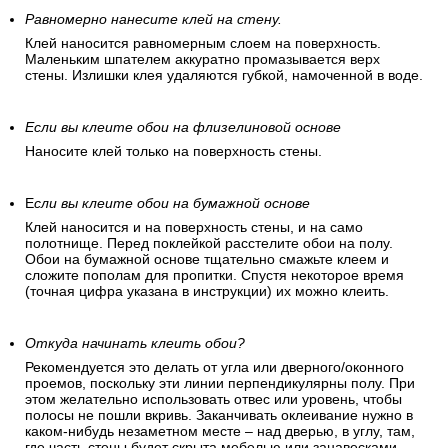
Равномерно нанесите клей на стену.
Клей наносится равномерным слоем на поверхность.
Маленьким шпателем аккуратно промазывается верх
стены. Излишки клея удаляются губкой, намоченной в воде.
Если вы клеите обои на флизелиновой основе
Наносите клей только на поверхность стены.
Е
сли вы клеите обои на бумажной основе
Клей наносится и на поверхность стены, и на само
полотнище. Перед поклейкой расстелите обои на полу.
Обои на бумажной основе тщательно смажьте клеем и
сложите пополам для пропитки. Спустя некоторое время
(точная цифра указана в инструкции) их можно клеить.
Откуда начинать клеить обои?
Рекомендуется это делать от угла или дверного/оконного
проемов, поскольку эти линии перпендикулярны полу. При
этом желательно использовать отвес или уровень, чтобы
полосы не пошли вкривь. Заканчивать оклеивание нужно в
каком-нибудь незаметном месте – над дверью, в углу, там,
где часть стены будет скрыта мебелью или занавесками.