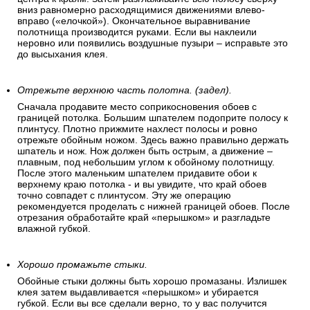
вниз равномерно расходящимися движениями влево-
вправо («елочкой»). Окончательное выравнивание
полотнища производится руками. Если вы наклеили
неровно или появились воздушные пузыри – исправьте это
до высыхания клея.
Отрежьте верхнюю часть полотна. (задел).
Сначала продавите место соприкосновения обоев с
границей потолка. Большим шпателем подоприте полосу к
плинтусу. Плотно прижмите нахлест полосы и ровно
отрежьте обойным ножом. Здесь важно правильно держать
шпатель и нож. Нож должен быть острым, а движение –
плавным, под небольшим углом к обойному полотнищу.
После этого маленьким шпателем придавите обои к
верхнему краю потолка - и вы увидите, что край обоев
точно совпадет с плинтусом. Эту же операцию
рекомендуется проделать с нижней границей обоев. После
отрезания обработайте край «перышком» и разгладьте
влажной губкой.
Хорошо промажьте стыки.
Обойные стыки должны быть хорошо промазаны. Излишек
клея затем выдавливается «перышком» и убирается
губкой. Если вы все сделали верно, то у вас получится